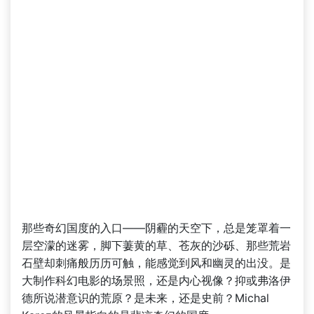
那些奇幻国度的入口——阴霾的天空下，总是笼罩着一
层空濛的迷雾，脚下萋黄的草、苍灰的沙砾、那些荒岩
石壁却刺痛般历历可触，能感觉到风和幽灵的出没。是
大制作科幻电影的场景照，还是内心视像？抑或弗洛伊
德所说潜意识的荒原？是未来，还是史前？Michal