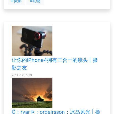
#摄影
#动物
让你的iPhone4拥有三合一的镜头 | 摄
影之友
2011-7-20 13:3
Ö；rvar Þ；orgeirsson：冰岛风光 | 摄