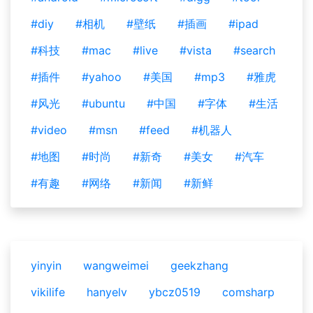
#diy
#相机
#壁纸
#插画
#ipad
#科技
#mac
#live
#vista
#search
#插件
#yahoo
#美国
#mp3
#雅虎
#风光
#ubuntu
#中国
#字体
#生活
#video
#msn
#feed
#机器人
#地图
#时尚
#新奇
#美女
#汽车
#有趣
#网络
#新闻
#新鲜
yinyin
wangweimei
geekzhang
vikilife
hanyelv
ybcz0519
comsharp