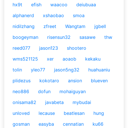
hx9t
efish
waacoo
deiubuaa
alphanerd
xshaobao
smoa
nidilzhang
zfreet
Wangtam
jgbell
boogeyman
risensun32
sasawe
thw
reed077
jason123
shootero
wms521125
xer
aoaob
kekaku
tolin
yleo77
jason5ng32
huahuaniu
plidezus
kokotaro
ansion
blueven
neo886
dofun
mohaiguyan
onisama82
javabeta
mybudai
unloved
lecause
beatlesan
hung
gosman
easyba
cennatian
ku66