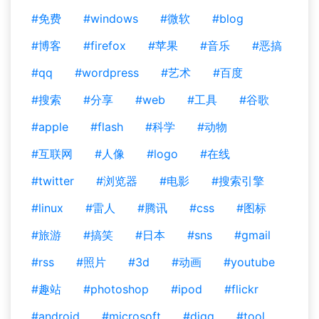
#免费
#windows
#微软
#blog
#博客
#firefox
#苹果
#音乐
#恶搞
#qq
#wordpress
#艺术
#百度
#搜索
#分享
#web
#工具
#谷歌
#apple
#flash
#科学
#动物
#互联网
#人像
#logo
#在线
#twitter
#浏览器
#电影
#搜索引擎
#linux
#雷人
#腾讯
#css
#图标
#旅游
#搞笑
#日本
#sns
#gmail
#rss
#照片
#3d
#动画
#youtube
#趣站
#photoshop
#ipod
#flickr
#android
#microsoft
#digg
#tool