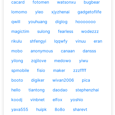
cacard
fotomen
watsonxu
bugbear
lomomo
yleo
xjyzhenai
gadgetoflife
qwill
youhuang
diglog
hooooooo
magictim
sulong
fearless
wodezzz
rikulu
shfengyi
lqqwfy
vinuu
eran
mobo
anonymous
canaan
dansss
yilong
zqjilove
medowo
yiwu
spmobile
fisio
maker
zzzffff
booto
digiker
wivan2006
pica
hello
tiantong
daodao
stephenzhai
koodj
vinbnet
elfox
yoshio
yava555
huipk
8o8o
sharevt