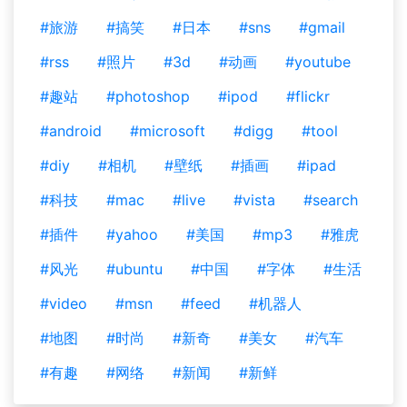
#旅游
#搞笑
#日本
#sns
#gmail
#rss
#照片
#3d
#动画
#youtube
#趣站
#photoshop
#ipod
#flickr
#android
#microsoft
#digg
#tool
#diy
#相机
#壁纸
#插画
#ipad
#科技
#mac
#live
#vista
#search
#插件
#yahoo
#美国
#mp3
#雅虎
#风光
#ubuntu
#中国
#字体
#生活
#video
#msn
#feed
#机器人
#地图
#时尚
#新奇
#美女
#汽车
#有趣
#网络
#新闻
#新鲜