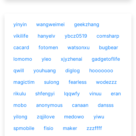
yinyin
wangweimei
geekzhang
vikilife
hanyelv
ybcz0519
comsharp
cacard
fotomen
watsonxu
bugbear
lomomo
yleo
xjyzhenai
gadgetoflife
qwill
youhuang
diglog
hooooooo
magictim
sulong
fearless
wodezzz
rikulu
shfengyi
lqqwfy
vinuu
eran
mobo
anonymous
canaan
dansss
yilong
zqjilove
medowo
yiwu
spmobile
fisio
maker
zzzffff