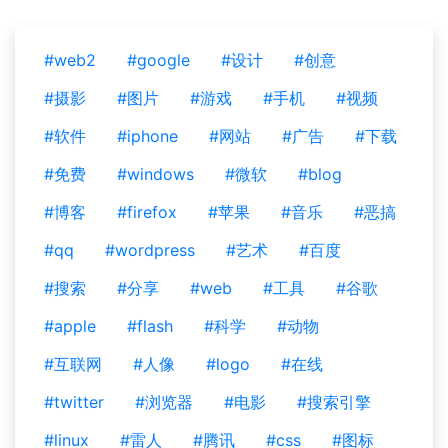
#web2
#google
#设计
#创意
#摄影
#图片
#游戏
#手机
#视频
#软件
#iphone
#网站
#广告
#下载
#免费
#windows
#微软
#blog
#博客
#firefox
#苹果
#音乐
#恶搞
#qq
#wordpress
#艺术
#百度
#搜索
#分享
#web
#工具
#谷歌
#apple
#flash
#科学
#动物
#互联网
#人像
#logo
#在线
#twitter
#浏览器
#电影
#搜索引擎
#linux
#雷人
#腾讯
#css
#图标