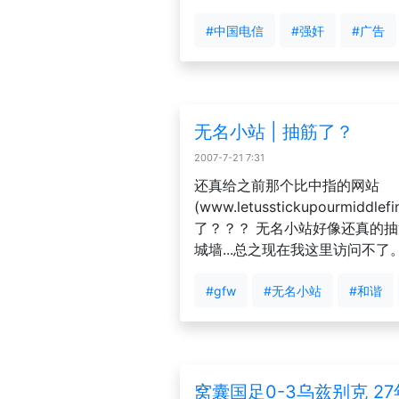
#中国电信
#强奸
#广告
无名小站 | 抽筋了？
2007-7-21 7:31
还真给之前那个比中指的网站
(www.letusstickupourmiddlefi
了？？？ 无名小站好像还真的
城墙...总之现在我这里访问不了
#gfw
#无名小站
#和谐
窝囊国足0-3乌兹别克 2