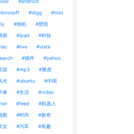
lickr
#android
icrosoft
#digg
#tool
iy
#相机
#壁纸
插画
#ipad
#科技
mac
#live
#vista
earch
#插件
#yahoo
美国
#mp3
#雅虎
风光
#ubuntu
#中国
字体
#生活
#video
msn
#feed
#机器人
地图
#时尚
#新奇
美女
#汽车
#有趣