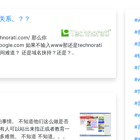
e什么关系。？？
#
#
norati.com/ 那么你
#
ogle.com 如果不输入www那还是technorati
之间难道？ 还是域名挟持？还是？..
#
#
#
#
#
#w
似的事情。 不知道他们这么做是否
#
没有人可以站出来指正或者教育一
多难熬。 不知道 不知道。。。
#