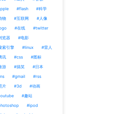
pple
#flash
#科学
动物
#互联网
#人像
ogo
#在线
#twitter
浏览器
#电影
搜索引擎
#linux
#雷人
腾讯
#css
#图标
旅游
#搞笑
#日本
ns
#gmail
#rss
照片
#3d
#动画
outube
#趣站
photoshop
#ipod