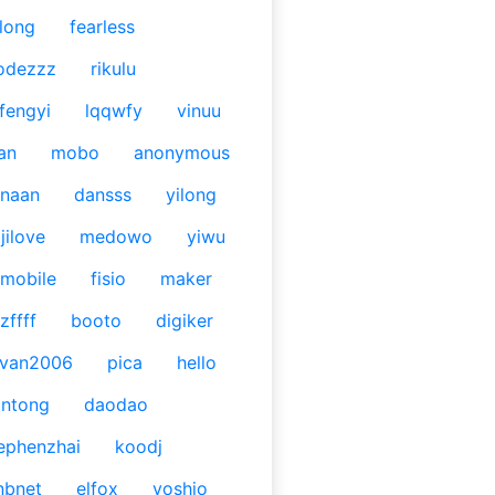
long
fearless
odezzz
rikulu
fengyi
lqqwfy
vinuu
an
mobo
anonymous
naan
dansss
yilong
jilove
medowo
yiwu
mobile
fisio
maker
zffff
booto
digiker
ivan2006
pica
hello
antong
daodao
ephenzhai
koodj
nbnet
elfox
yoshio