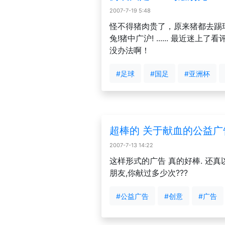
2007-7-19 5:48
怪不得猪肉贵了，原来猪都去踢球
兔!猪中广沪! ...... 最近迷
没办法啊！
#足球
#国足
#亚洲杯
超棒的 关于献血的公益广
2007-7-13 14:22
这样形式的广告 真的好棒. 还真以
朋友,你献过多少次???
#公益广告
#创意
#广告