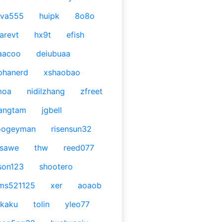
ava555
huipk
8o8o
arevt
hx9t
efish
aacoo
deiubuaa
phanerd
xshaobao
moa
nidilzhang
zfreet
angtam
jgbell
oogeyman
risensun32
asawe
thw
reed077
son123
shootero
ms521125
xer
aoaob
kaku
tolin
yleo77