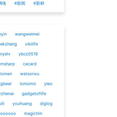
网络
#新闻
#新鲜
nyin
wangweimei
eekzhang
vikilife
nyelv
ybcz0519
omsharp
cacard
tomen
watsonxu
gbear
lomomo
yleo
yzhenai
gadgetoflife
ill
youhuang
diglog
ooooooo
magictim