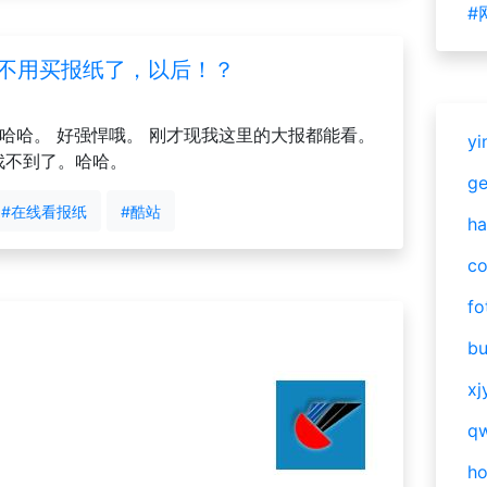
#
是不用买报纸了，以后！？
哈哈。 好强悍哦。 刚才现我这里的大报都能看。
yi
纸找不到了。哈哈。
g
#在线看报纸
#酷站
ha
c
fo
bu
xj
qw
h