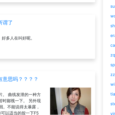
su
w
所谓了
sh
er
。。。好多人在叫好呢。
ca
zq
sp
zz
有意思吗？？？？
w
ti
片。 曲线发泄的一种方
暂时鄙视一下。 另外现
st
原因。不能说得太暴露，
，你可以适当的按一下F5
vi