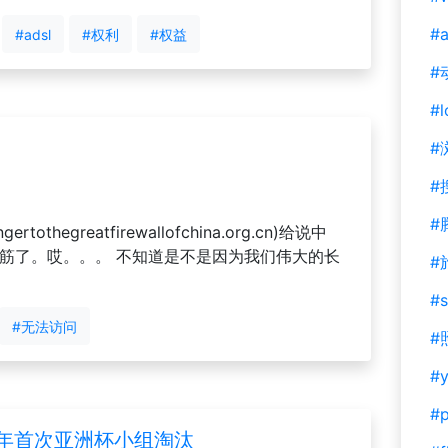
#a
#adsl
#权利
#权益
#
#l
#
#
#
ngertothegreatfirewallofchina.org.cn)给说中
抽筋了。哎。。。 不知道是不是因为我们伟大的长
#
。
#s
#无法访问
#
#y
#
7年首次亚洲杯小组淘汰