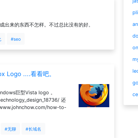
ja
pl
an
生成出来的东西不怎样。不过总比没有的好。
do
化
#seo
o
m
le
 Logo ....看看吧。
g
ws巨型Vista logo 。
ce
_technology_design_18736/ 还
w.johnchow.com/how-to-
#无聊
#长域名