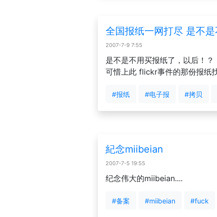
全国报纸一网打尽 是不
2007-7-9 7:55
是不是不用买报纸了，以后！？ 
可惜上此 flickr事件的那份报
#报纸
#电子报
#拷贝
紀念miibeian
2007-7-5 19:55
纪念伟大的miibeian....
#备案
#miibeian
#fuck