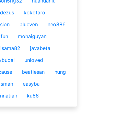
son5ng32
huahuaniu
idezus
kokotaro
sion
blueven
neo886
fun
mohaiguyan
nisama82
javabeta
ybudai
unloved
cause
beatlesan
hung
osman
easyba
nnatian
ku66