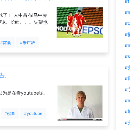
#f
#m
了！ 人中吕布!马中赤
上了看评论。哈哈。。。失望也
#d
#
#窝囊
#朱广沪
#
#s
#
告.
#
#
为是在看youtube呢.
#
#
#献血
#youtube
#