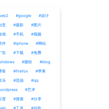
web2
#google
#设计
创意
#摄影
#图片
游戏
#手机
#视频
软件
#iphone
#网站
广告
#下载
#免费
windows
#微软
#blog
博客
#firefox
#苹果
音乐
#恶搞
#qq
ordpress
#艺术
百度
#搜索
#分享
web
#工具
#谷歌