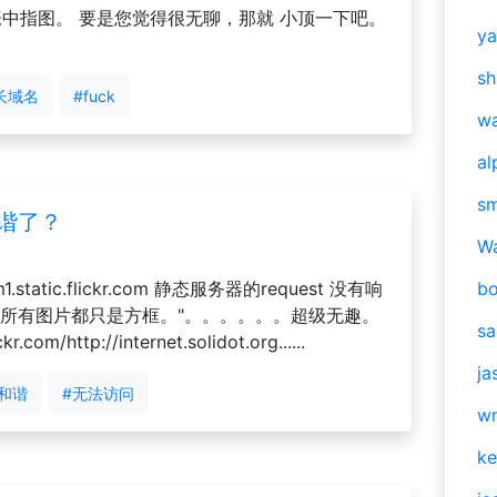
近200张中指图。 要是您觉得很无聊，那就 小顶一下吧。
y
sh
长域名
#fuck
w
al
s
和谐了？
W
.static.flickr.com 静态服务器的request 没有响
b
，但所有图片都只是方框。"。。。。。。超级无趣。
s
om/http://internet.solidot.org......
ja
#和谐
#无法访问
w
ke