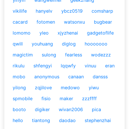
yinyin
wangweimei
geekzhang
vikilife
hanyelv
ybcz0519
comsharp
cacard
fotomen
watsonxu
bugbear
lomomo
yleo
xjyzhenai
gadgetoflife
qwill
youhuang
diglog
hooooooo
magictim
sulong
fearless
wodezzz
rikulu
shfengyi
lqqwfy
vinuu
eran
mobo
anonymous
canaan
dansss
yilong
zqjilove
medowo
yiwu
spmobile
fisio
maker
zzzffff
booto
digiker
wivan2006
pica
hello
tiantong
daodao
stephenzhai