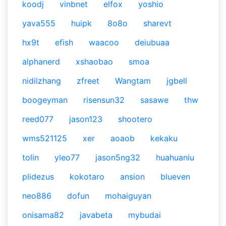
koodj
vinbnet
elfox
yoshio
yava555
huipk
8o8o
sharevt
hx9t
efish
waacoo
deiubuaa
alphanerd
xshaobao
smoa
nidilzhang
zfreet
Wangtam
jgbell
boogeyman
risensun32
sasawe
thw
reed077
jason123
shootero
wms521125
xer
aoaob
kekaku
tolin
yleo77
jason5ng32
huahuaniu
plidezus
kokotaro
ansion
blueven
neo886
dofun
mohaiguyan
onisama82
javabeta
mybudai