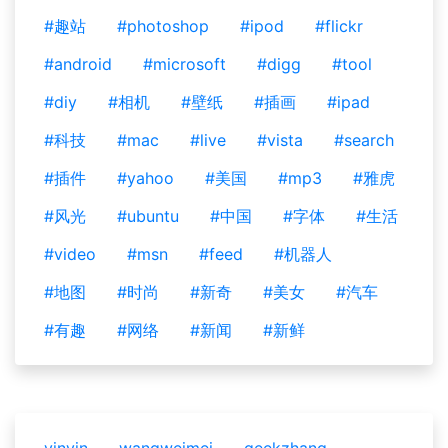
#趣站
#photoshop
#ipod
#flickr
#android
#microsoft
#digg
#tool
#diy
#相机
#壁纸
#插画
#ipad
#科技
#mac
#live
#vista
#search
#插件
#yahoo
#美国
#mp3
#雅虎
#风光
#ubuntu
#中国
#字体
#生活
#video
#msn
#feed
#机器人
#地图
#时尚
#新奇
#美女
#汽车
#有趣
#网络
#新闻
#新鲜