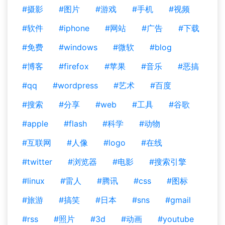
#摄影
#图片
#游戏
#手机
#视频
#软件
#iphone
#网站
#广告
#下载
#免费
#windows
#微软
#blog
#博客
#firefox
#苹果
#音乐
#恶搞
#qq
#wordpress
#艺术
#百度
#搜索
#分享
#web
#工具
#谷歌
#apple
#flash
#科学
#动物
#互联网
#人像
#logo
#在线
#twitter
#浏览器
#电影
#搜索引擎
#linux
#雷人
#腾讯
#css
#图标
#旅游
#搞笑
#日本
#sns
#gmail
#rss
#照片
#3d
#动画
#youtube