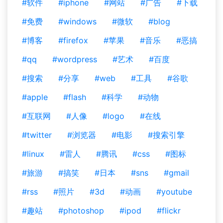
#软件
#iphone
#网站
#广告
#下载
#免费
#windows
#微软
#blog
#博客
#firefox
#苹果
#音乐
#恶搞
#qq
#wordpress
#艺术
#百度
#搜索
#分享
#web
#工具
#谷歌
#apple
#flash
#科学
#动物
#互联网
#人像
#logo
#在线
#twitter
#浏览器
#电影
#搜索引擎
#linux
#雷人
#腾讯
#css
#图标
#旅游
#搞笑
#日本
#sns
#gmail
#rss
#照片
#3d
#动画
#youtube
#趣站
#photoshop
#ipod
#flickr