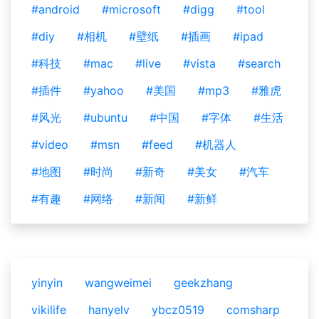
#android
#microsoft
#digg
#tool
#diy
#相机
#壁纸
#插画
#ipad
#科技
#mac
#live
#vista
#search
#插件
#yahoo
#美国
#mp3
#雅虎
#风光
#ubuntu
#中国
#字体
#生活
#video
#msn
#feed
#机器人
#地图
#时尚
#新奇
#美女
#汽车
#有趣
#网络
#新闻
#新鲜
yinyin
wangweimei
geekzhang
vikilife
hanyelv
ybcz0519
comsharp