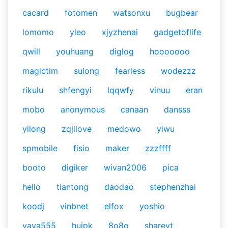
cacard
fotomen
watsonxu
bugbear
lomomo
yleo
xjyzhenai
gadgetoflife
qwill
youhuang
diglog
hooooooo
magictim
sulong
fearless
wodezzz
rikulu
shfengyi
lqqwfy
vinuu
eran
mobo
anonymous
canaan
dansss
yilong
zqjilove
medowo
yiwu
spmobile
fisio
maker
zzzffff
booto
digiker
wivan2006
pica
hello
tiantong
daodao
stephenzhai
koodj
vinbnet
elfox
yoshio
yava555
huipk
8o8o
sharevt