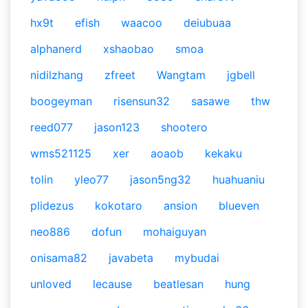
hx9t
efish
waacoo
deiubuaa
alphanerd
xshaobao
smoa
nidilzhang
zfreet
Wangtam
jgbell
boogeyman
risensun32
sasawe
thw
reed077
jason123
shootero
wms521125
xer
aoaob
kekaku
tolin
yleo77
jason5ng32
huahuaniu
plidezus
kokotaro
ansion
blueven
neo886
dofun
mohaiguyan
onisama82
javabeta
mybudai
unloved
lecause
beatlesan
hung