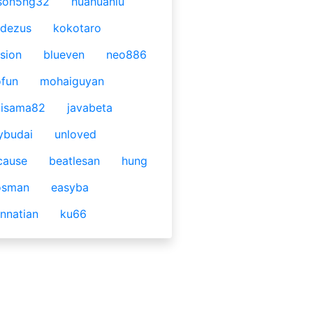
son5ng32
huahuaniu
idezus
kokotaro
sion
blueven
neo886
fun
mohaiguyan
nisama82
javabeta
ybudai
unloved
cause
beatlesan
hung
osman
easyba
nnatian
ku66