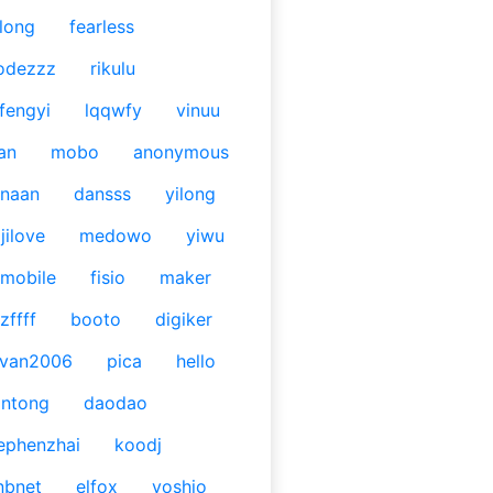
long
fearless
odezzz
rikulu
fengyi
lqqwfy
vinuu
an
mobo
anonymous
naan
dansss
yilong
jilove
medowo
yiwu
mobile
fisio
maker
zffff
booto
digiker
ivan2006
pica
hello
antong
daodao
ephenzhai
koodj
nbnet
elfox
yoshio