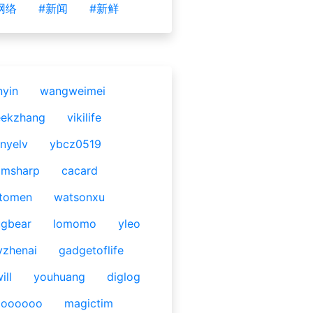
网络
#新闻
#新鲜
nyin
wangweimei
eekzhang
vikilife
nyelv
ybcz0519
omsharp
cacard
tomen
watsonxu
gbear
lomomo
yleo
yzhenai
gadgetoflife
ill
youhuang
diglog
ooooooo
magictim