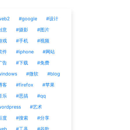
web2
#google
#设计
创意
#摄影
#图片
游戏
#手机
#视频
软件
#iphone
#网站
广告
#下载
#免费
windows
#微软
#blog
博客
#firefox
#苹果
音乐
#恶搞
#qq
ordpress
#艺术
百度
#搜索
#分享
web
#工具
#谷歌