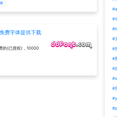
体
#a
#
#l
0多个免费字体提供下载
#
(已授权)，10000
#
#
#
#s
#
#y
#