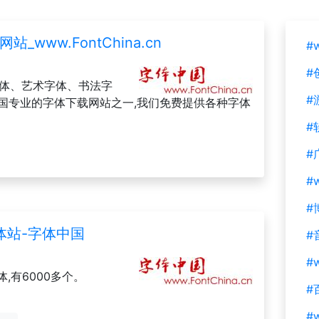
www.FontChina.cn
#
#
字体、艺术字体、书法字
#
是中国专业的字体下载网站之一,我们免费提供各种字体
#
#
#
#
体站-字体中国
#
#w
,有6000多个。
#
#