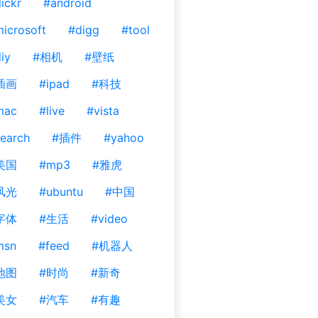
lickr
#android
icrosoft
#digg
#tool
iy
#相机
#壁纸
插画
#ipad
#科技
mac
#live
#vista
earch
#插件
#yahoo
美国
#mp3
#雅虎
风光
#ubuntu
#中国
字体
#生活
#video
msn
#feed
#机器人
地图
#时尚
#新奇
美女
#汽车
#有趣