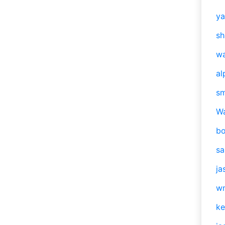
y
sh
w
al
s
W
b
s
ja
w
ke