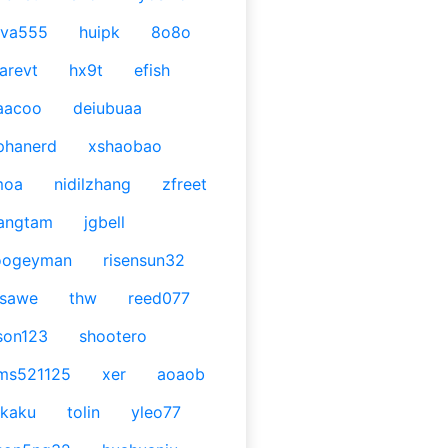
ava555
huipk
8o8o
arevt
hx9t
efish
aacoo
deiubuaa
phanerd
xshaobao
moa
nidilzhang
zfreet
angtam
jgbell
oogeyman
risensun32
asawe
thw
reed077
son123
shootero
ms521125
xer
aoaob
kaku
tolin
yleo77