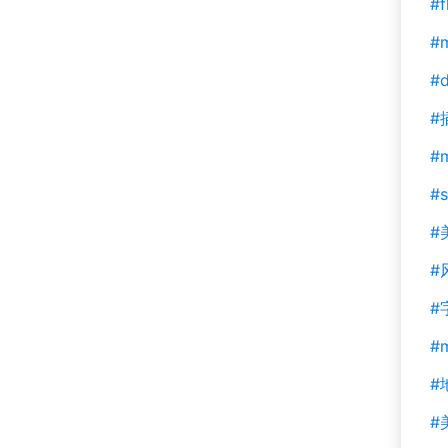
#f
#m
#d
#
#
#s
#
#
#
#
#
#