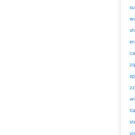
su
w
sh
er
ca
zq
sp
zz
w
ti
st
vi