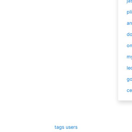
ja
pl
an
do
o
m
le
g
ce
tags
users