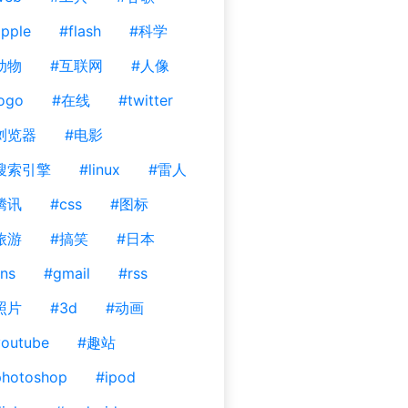
pple
#flash
#科学
动物
#互联网
#人像
ogo
#在线
#twitter
浏览器
#电影
搜索引擎
#linux
#雷人
腾讯
#css
#图标
旅游
#搞笑
#日本
ns
#gmail
#rss
照片
#3d
#动画
outube
#趣站
photoshop
#ipod