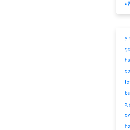
#
yi
g
ha
c
fo
bu
xj
qw
h