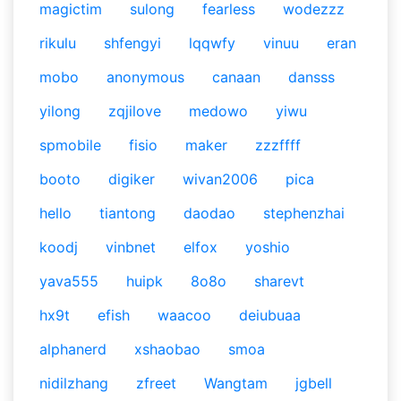
magictim
sulong
fearless
wodezzz
rikulu
shfengyi
lqqwfy
vinuu
eran
mobo
anonymous
canaan
dansss
yilong
zqjilove
medowo
yiwu
spmobile
fisio
maker
zzzffff
booto
digiker
wivan2006
pica
hello
tiantong
daodao
stephenzhai
koodj
vinbnet
elfox
yoshio
yava555
huipk
8o8o
sharevt
hx9t
efish
waacoo
deiubuaa
alphanerd
xshaobao
smoa
nidilzhang
zfreet
Wangtam
jgbell