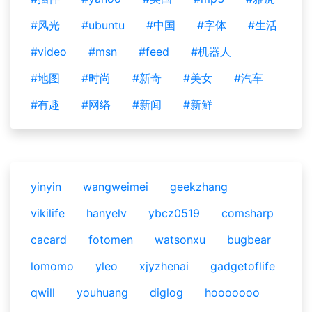
#风光
#ubuntu
#中国
#字体
#生活
#video
#msn
#feed
#机器人
#地图
#时尚
#新奇
#美女
#汽车
#有趣
#网络
#新闻
#新鲜
yinyin
wangweimei
geekzhang
vikilife
hanyelv
ybcz0519
comsharp
cacard
fotomen
watsonxu
bugbear
lomomo
yleo
xjyzhenai
gadgetoflife
qwill
youhuang
diglog
hooooooo