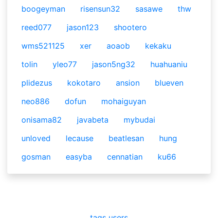
boogeyman
risensun32
sasawe
thw
reed077
jason123
shootero
wms521125
xer
aoaob
kekaku
tolin
yleo77
jason5ng32
huahuaniu
plidezus
kokotaro
ansion
blueven
neo886
dofun
mohaiguyan
onisama82
javabeta
mybudai
unloved
lecause
beatlesan
hung
gosman
easyba
cennatian
ku66
tags
users