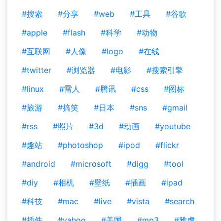
#搜索
#分享
#web
#工具
#谷歌
#apple
#flash
#科学
#动物
#互联网
#人像
#logo
#在线
#twitter
#浏览器
#电影
#搜索引擎
#linux
#雷人
#腾讯
#css
#图标
#旅游
#搞笑
#日本
#sns
#gmail
#rss
#照片
#3d
#动画
#youtube
#趣站
#photoshop
#ipod
#flickr
#android
#microsoft
#digg
#tool
#diy
#相机
#壁纸
#插画
#ipad
#科技
#mac
#live
#vista
#search
#插件
#yahoo
#美国
#mp3
#雅虎