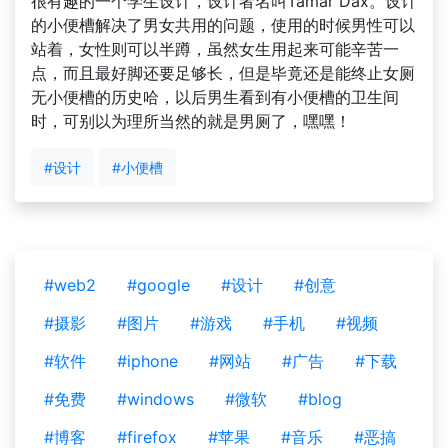
很有趣的一个学生设计，设计者名叫Tamar Dax。设计
的小便槽解决了男女共用的问题，使用的时候男性可以
站着，女性则可以半蹲，虽然女生用起来可能辛苦一
点，而且最好脚还要足够长，但是毕竟还是能终止女厕
无小便槽的历史哈，以后男生看到有小便槽的卫生间
时，可别以为理所当然的就是男厕了，嘿嘿！
#设计
#小便槽
#web2
#google
#设计
#创意
#摄影
#图片
#游戏
#手机
#视频
#软件
#iphone
#网站
#广告
#下载
#免费
#windows
#微软
#blog
#博客
#firefox
#苹果
#音乐
#恶搞