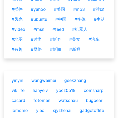
#插件
#yahoo
#美国
#mp3
#雅虎
#风光
#ubuntu
#中国
#字体
#生活
#video
#msn
#feed
#机器人
#地图
#时尚
#新奇
#美女
#汽车
#有趣
#网络
#新闻
#新鲜
yinyin
wangweimei
geekzhang
vikilife
hanyelv
ybcz0519
comsharp
cacard
fotomen
watsonxu
bugbear
lomomo
yleo
xjyzhenai
gadgetoflife