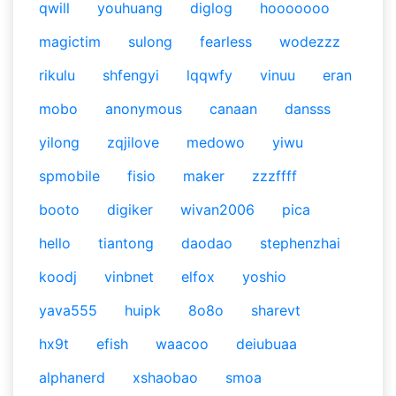
qwill
youhuang
diglog
hooooooo
magictim
sulong
fearless
wodezzz
rikulu
shfengyi
lqqwfy
vinuu
eran
mobo
anonymous
canaan
dansss
yilong
zqjilove
medowo
yiwu
spmobile
fisio
maker
zzzffff
booto
digiker
wivan2006
pica
hello
tiantong
daodao
stephenzhai
koodj
vinbnet
elfox
yoshio
yava555
huipk
8o8o
sharevt
hx9t
efish
waacoo
deiubuaa
alphanerd
xshaobao
smoa