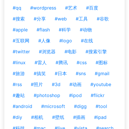
#qq
#wordpress
#艺术
#百度
#搜索
#分享
#web
#工具
#谷歌
#apple
#flash
#科学
#动物
#互联网
#人像
#logo
#在线
#twitter
#浏览器
#电影
#搜索引擎
#linux
#雷人
#腾讯
#css
#图标
#旅游
#搞笑
#日本
#sns
#gmail
#rss
#照片
#3d
#动画
#youtube
#趣站
#photoshop
#ipod
#flickr
#android
#microsoft
#digg
#tool
#diy
#相机
#壁纸
#插画
#ipad
#科技
#mac
#live
#vista
#search