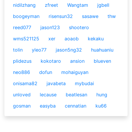
nidilzhang
zfreet
Wangtam
jgbell
boogeyman
risensun32
sasawe
thw
reed077
jason123
shootero
wms521125
xer
aoaob
kekaku
tolin
yleo77
jason5ng32
huahuaniu
plidezus
kokotaro
ansion
blueven
neo886
dofun
mohaiguyan
onisama82
javabeta
mybudai
unloved
lecause
beatlesan
hung
gosman
easyba
cennatian
ku66