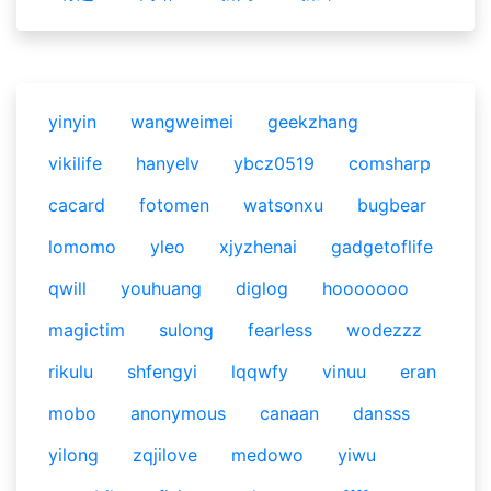
yinyin
wangweimei
geekzhang
vikilife
hanyelv
ybcz0519
comsharp
cacard
fotomen
watsonxu
bugbear
lomomo
yleo
xjyzhenai
gadgetoflife
qwill
youhuang
diglog
hooooooo
magictim
sulong
fearless
wodezzz
rikulu
shfengyi
lqqwfy
vinuu
eran
mobo
anonymous
canaan
dansss
yilong
zqjilove
medowo
yiwu