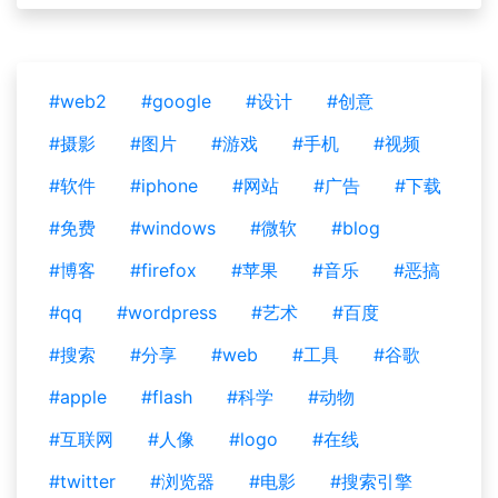
#web2
#google
#设计
#创意
#摄影
#图片
#游戏
#手机
#视频
#软件
#iphone
#网站
#广告
#下载
#免费
#windows
#微软
#blog
#博客
#firefox
#苹果
#音乐
#恶搞
#qq
#wordpress
#艺术
#百度
#搜索
#分享
#web
#工具
#谷歌
#apple
#flash
#科学
#动物
#互联网
#人像
#logo
#在线
#twitter
#浏览器
#电影
#搜索引擎