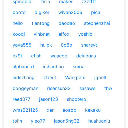
spmobile
fisio
maker
zzzffff
booto
digiker
wivan2006
pica
hello
tiantong
daodao
stephenzhai
koodj
vinbnet
elfox
yoshio
yava555
huipk
8o8o
sharevt
hx9t
efish
waacoo
deiubuaa
alphanerd
xshaobao
smoa
nidilzhang
zfreet
Wangtam
jgbell
boogeyman
risensun32
sasawe
thw
reed077
jason123
shootero
wms521125
xer
aoaob
kekaku
tolin
yleo77
jason5ng32
huahuaniu