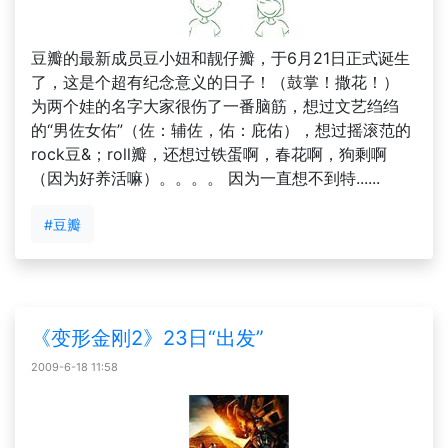
豆瓣的最新成员豆小妞和靓仔瓣，于6月21日正式诞生
了，这是个超有纪念意义的日子！（鼓掌！撒花！）
为两个娃的名字大家很伤了一番脑筋，想过文艺绉绉
的“男佐女佑”（佐：辅佐，佑：庇佑），想过摇滚范的
rock豆&；roll瓣，还想过铁蛋啊，春花啊，狗剩啊
（因为好养活嘛）。。。。 因为一直想不到特......
#豆瓣
《变形金刚2》23日“出发”
2009-6-18 11:58