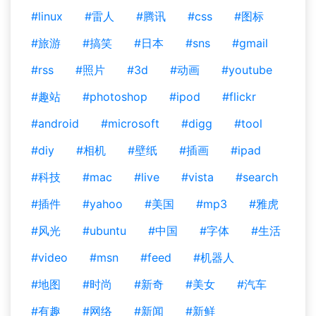
#linux
#雷人
#腾讯
#css
#图标
#旅游
#搞笑
#日本
#sns
#gmail
#rss
#照片
#3d
#动画
#youtube
#趣站
#photoshop
#ipod
#flickr
#android
#microsoft
#digg
#tool
#diy
#相机
#壁纸
#插画
#ipad
#科技
#mac
#live
#vista
#search
#插件
#yahoo
#美国
#mp3
#雅虎
#风光
#ubuntu
#中国
#字体
#生活
#video
#msn
#feed
#机器人
#地图
#时尚
#新奇
#美女
#汽车
#有趣
#网络
#新闻
#新鲜