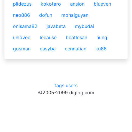
plidezus
kokotaro
ansion
blueven
neo886
dofun
mohaiguyan
onisama82
javabeta
mybudai
unloved
lecause
beatlesan
hung
gosman
easyba
cennatian
ku66
tags
users
©2005-2099 diglog.com