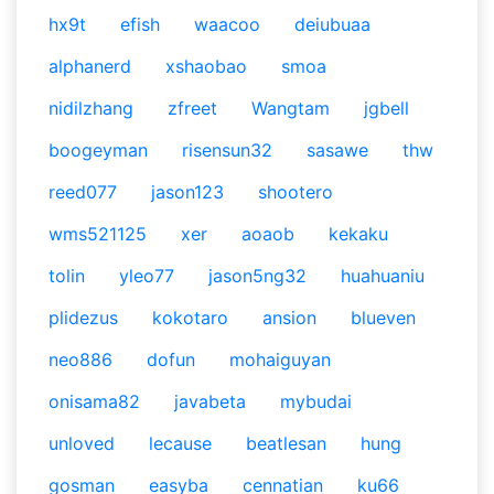
hx9t
efish
waacoo
deiubuaa
alphanerd
xshaobao
smoa
nidilzhang
zfreet
Wangtam
jgbell
boogeyman
risensun32
sasawe
thw
reed077
jason123
shootero
wms521125
xer
aoaob
kekaku
tolin
yleo77
jason5ng32
huahuaniu
plidezus
kokotaro
ansion
blueven
neo886
dofun
mohaiguyan
onisama82
javabeta
mybudai
unloved
lecause
beatlesan
hung
gosman
easyba
cennatian
ku66