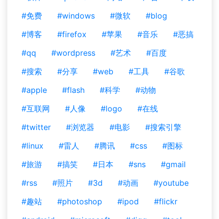
#免费
#windows
#微软
#blog
#博客
#firefox
#苹果
#音乐
#恶搞
#qq
#wordpress
#艺术
#百度
#搜索
#分享
#web
#工具
#谷歌
#apple
#flash
#科学
#动物
#互联网
#人像
#logo
#在线
#twitter
#浏览器
#电影
#搜索引擎
#linux
#雷人
#腾讯
#css
#图标
#旅游
#搞笑
#日本
#sns
#gmail
#rss
#照片
#3d
#动画
#youtube
#趣站
#photoshop
#ipod
#flickr