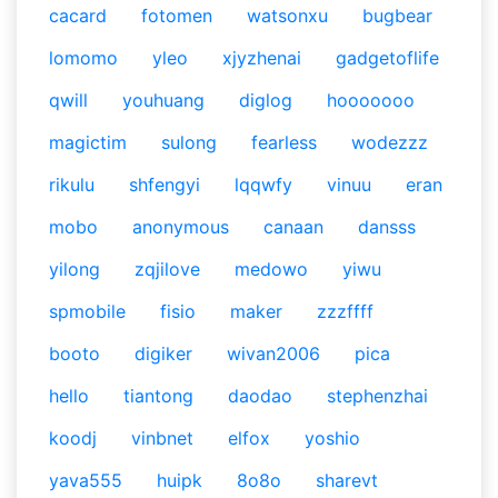
cacard
fotomen
watsonxu
bugbear
lomomo
yleo
xjyzhenai
gadgetoflife
qwill
youhuang
diglog
hooooooo
magictim
sulong
fearless
wodezzz
rikulu
shfengyi
lqqwfy
vinuu
eran
mobo
anonymous
canaan
dansss
yilong
zqjilove
medowo
yiwu
spmobile
fisio
maker
zzzffff
booto
digiker
wivan2006
pica
hello
tiantong
daodao
stephenzhai
koodj
vinbnet
elfox
yoshio
yava555
huipk
8o8o
sharevt