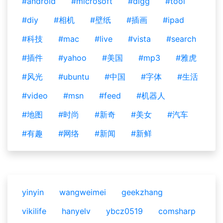
#android
#microsoft
#digg
#tool
#diy
#相机
#壁纸
#插画
#ipad
#科技
#mac
#live
#vista
#search
#插件
#yahoo
#美国
#mp3
#雅虎
#风光
#ubuntu
#中国
#字体
#生活
#video
#msn
#feed
#机器人
#地图
#时尚
#新奇
#美女
#汽车
#有趣
#网络
#新闻
#新鲜
yinyin
wangweimei
geekzhang
vikilife
hanyelv
ybcz0519
comsharp