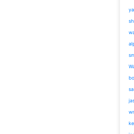
y
sh
w
al
s
W
b
s
ja
w
ke