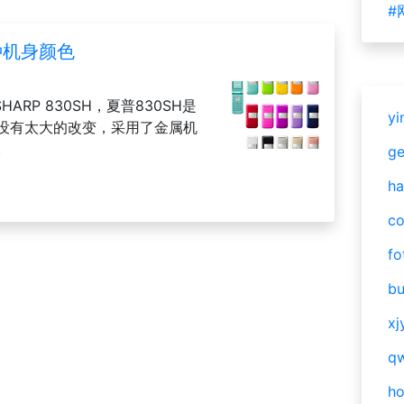
#
5种机身颜色
ARP 830SH，夏普830SH是
yi
并没有太大的改变，采用了金属机
。
g
ha
c
fo
bu
xj
qw
h