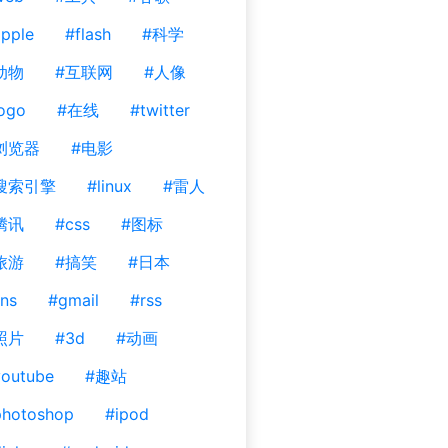
pple
#flash
#科学
动物
#互联网
#人像
ogo
#在线
#twitter
浏览器
#电影
搜索引擎
#linux
#雷人
腾讯
#css
#图标
旅游
#搞笑
#日本
ns
#gmail
#rss
照片
#3d
#动画
outube
#趣站
photoshop
#ipod