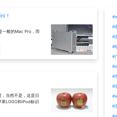
ini！
#
#
一般的Mac Pro，而
#
#
#
#
#
#
呵呵，当然不是，这是日
#w
果LOGO和iPod标识
#
#