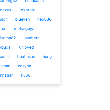
son5ng32
huahuaniu
idezus
kokotaro
sion
blueven
neo886
fun
mohaiguyan
nisama82
javabeta
ybudai
unloved
cause
beatlesan
hung
osman
easyba
nnatian
ku66