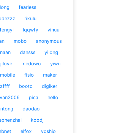
long
fearless
odezzz
rikulu
fengyi
lqqwfy
vinuu
an
mobo
anonymous
naan
dansss
yilong
jilove
medowo
yiwu
mobile
fisio
maker
zffff
booto
digiker
ivan2006
pica
hello
antong
daodao
ephenzhai
koodj
nbnet
elfox
yoshio