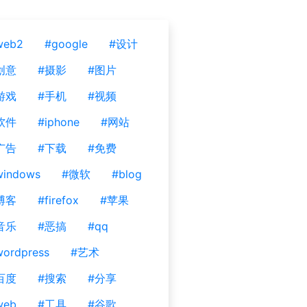
web2
#google
#设计
创意
#摄影
#图片
游戏
#手机
#视频
软件
#iphone
#网站
广告
#下载
#免费
windows
#微软
#blog
博客
#firefox
#苹果
音乐
#恶搞
#qq
ordpress
#艺术
百度
#搜索
#分享
web
#工具
#谷歌