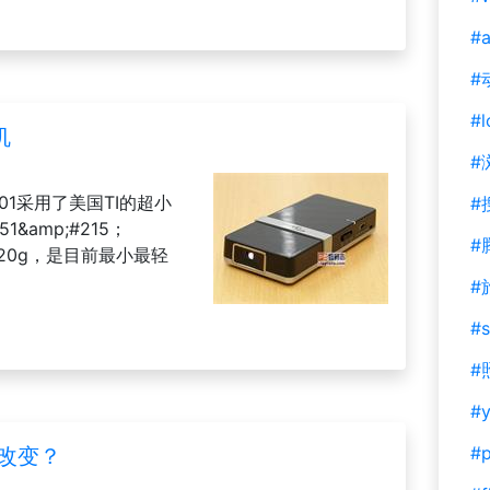
#a
#
#l
机
#
101采用了美国TI的超小
#
1&amp;#215；
#
量120g，是目前最小最轻
#
#s
#
#y
#
有改变？