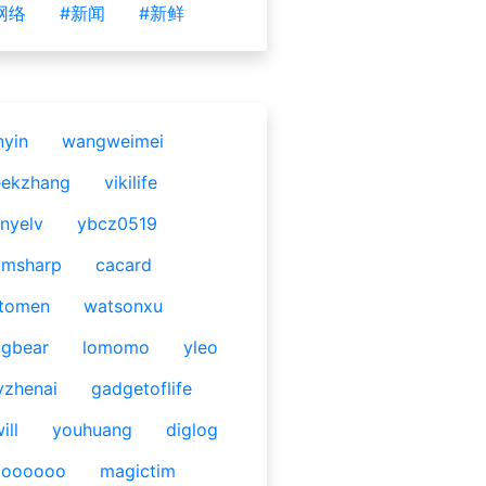
网络
#新闻
#新鲜
nyin
wangweimei
eekzhang
vikilife
nyelv
ybcz0519
omsharp
cacard
tomen
watsonxu
gbear
lomomo
yleo
yzhenai
gadgetoflife
ill
youhuang
diglog
ooooooo
magictim