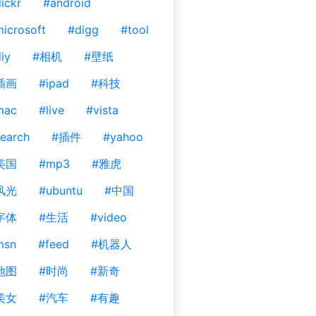
lickr
#android
icrosoft
#digg
#tool
iy
#相机
#壁纸
插画
#ipad
#科技
mac
#live
#vista
earch
#插件
#yahoo
美国
#mp3
#雅虎
风光
#ubuntu
#中国
字体
#生活
#video
msn
#feed
#机器人
地图
#时尚
#新奇
美女
#汽车
#有趣