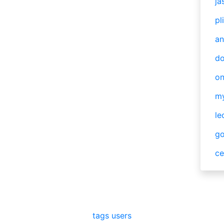
ja
pl
an
do
o
m
le
g
ce
tags
users