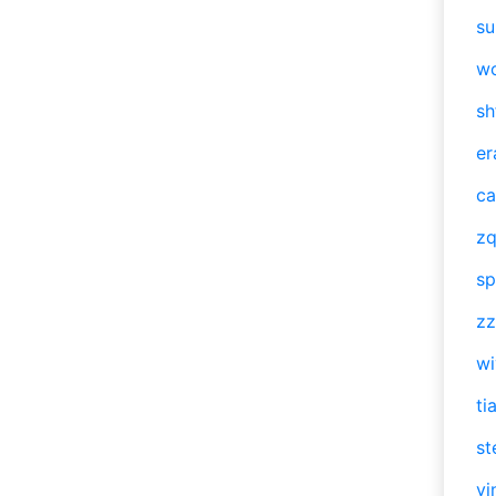
su
w
sh
er
ca
zq
sp
zz
w
ti
st
vi