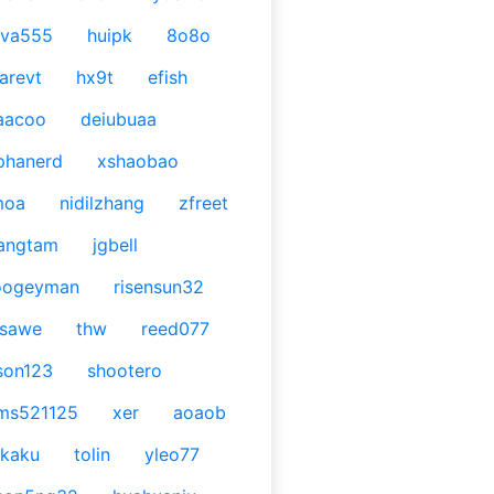
ava555
huipk
8o8o
arevt
hx9t
efish
aacoo
deiubuaa
phanerd
xshaobao
moa
nidilzhang
zfreet
angtam
jgbell
oogeyman
risensun32
asawe
thw
reed077
son123
shootero
ms521125
xer
aoaob
kaku
tolin
yleo77