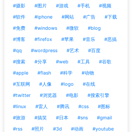
#摄影
#图片
#游戏
#手机
#视频
#软件
#iphone
#网站
#广告
#下载
#免费
#windows
#微软
#blog
#博客
#firefox
#苹果
#音乐
#恶搞
#qq
#wordpress
#艺术
#百度
#搜索
#分享
#web
#工具
#谷歌
#apple
#flash
#科学
#动物
#互联网
#人像
#logo
#在线
#twitter
#浏览器
#电影
#搜索引擎
#linux
#雷人
#腾讯
#css
#图标
#旅游
#搞笑
#日本
#sns
#gmail
#rss
#照片
#3d
#动画
#youtube