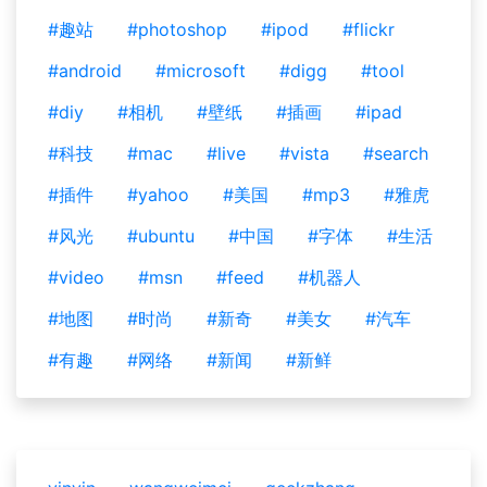
#趣站
#photoshop
#ipod
#flickr
#android
#microsoft
#digg
#tool
#diy
#相机
#壁纸
#插画
#ipad
#科技
#mac
#live
#vista
#search
#插件
#yahoo
#美国
#mp3
#雅虎
#风光
#ubuntu
#中国
#字体
#生活
#video
#msn
#feed
#机器人
#地图
#时尚
#新奇
#美女
#汽车
#有趣
#网络
#新闻
#新鲜