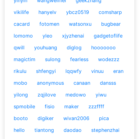
yinyin
wangweimei
geekzhang
vikilife
hanyelv
ybcz0519
comsharp
cacard
fotomen
watsonxu
bugbear
lomomo
yleo
xjyzhenai
gadgetoflife
qwill
youhuang
diglog
hooooooo
magictim
sulong
fearless
wodezzz
rikulu
shfengyi
lqqwfy
vinuu
eran
mobo
anonymous
canaan
dansss
yilong
zqjilove
medowo
yiwu
spmobile
fisio
maker
zzzffff
booto
digiker
wivan2006
pica
hello
tiantong
daodao
stephenzhai