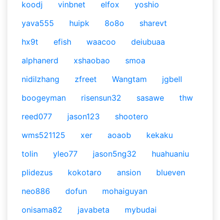
koodj
vinbnet
elfox
yoshio
yava555
huipk
8o8o
sharevt
hx9t
efish
waacoo
deiubuaa
alphanerd
xshaobao
smoa
nidilzhang
zfreet
Wangtam
jgbell
boogeyman
risensun32
sasawe
thw
reed077
jason123
shootero
wms521125
xer
aoaob
kekaku
tolin
yleo77
jason5ng32
huahuaniu
plidezus
kokotaro
ansion
blueven
neo886
dofun
mohaiguyan
onisama82
javabeta
mybudai