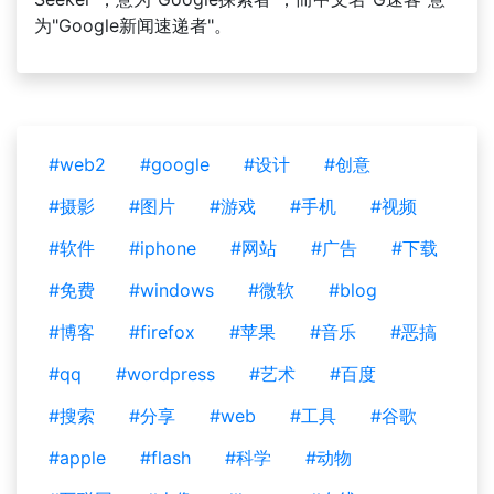
为"Google新闻速递者"。
#web2
#google
#设计
#创意
#摄影
#图片
#游戏
#手机
#视频
#软件
#iphone
#网站
#广告
#下载
#免费
#windows
#微软
#blog
#博客
#firefox
#苹果
#音乐
#恶搞
#qq
#wordpress
#艺术
#百度
#搜索
#分享
#web
#工具
#谷歌
#apple
#flash
#科学
#动物