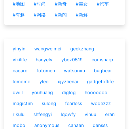
#地图
#时尚
#新奇
#美女
#汽车
#有趣
#网络
#新闻
#新鲜
yinyin
wangweimei
geekzhang
vikilife
hanyelv
ybcz0519
comsharp
cacard
fotomen
watsonxu
bugbear
lomomo
yleo
xjyzhenai
gadgetoflife
qwill
youhuang
diglog
hooooooo
magictim
sulong
fearless
wodezzz
rikulu
shfengyi
lqqwfy
vinuu
eran
mobo
anonymous
canaan
dansss