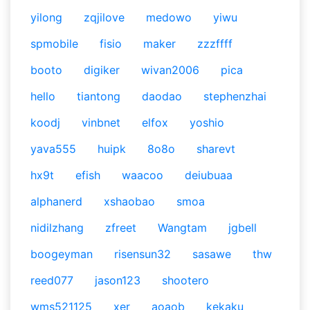
yilong
zqjilove
medowo
yiwu
spmobile
fisio
maker
zzzffff
booto
digiker
wivan2006
pica
hello
tiantong
daodao
stephenzhai
koodj
vinbnet
elfox
yoshio
yava555
huipk
8o8o
sharevt
hx9t
efish
waacoo
deiubuaa
alphanerd
xshaobao
smoa
nidilzhang
zfreet
Wangtam
jgbell
boogeyman
risensun32
sasawe
thw
reed077
jason123
shootero
wms521125
xer
aoaob
kekaku