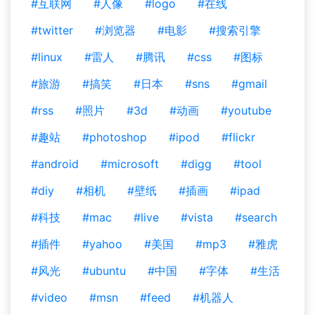
#互联网
#人像
#logo
#在线
#twitter
#浏览器
#电影
#搜索引擎
#linux
#雷人
#腾讯
#css
#图标
#旅游
#搞笑
#日本
#sns
#gmail
#rss
#照片
#3d
#动画
#youtube
#趣站
#photoshop
#ipod
#flickr
#android
#microsoft
#digg
#tool
#diy
#相机
#壁纸
#插画
#ipad
#科技
#mac
#live
#vista
#search
#插件
#yahoo
#美国
#mp3
#雅虎
#风光
#ubuntu
#中国
#字体
#生活
#video
#msn
#feed
#机器人