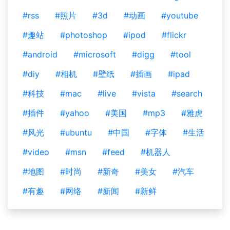
#rss
#照片
#3d
#动画
#youtube
#趣站
#photoshop
#ipod
#flickr
#android
#microsoft
#digg
#tool
#diy
#相机
#壁纸
#插画
#ipad
#科技
#mac
#live
#vista
#search
#插件
#yahoo
#美国
#mp3
#雅虎
#风光
#ubuntu
#中国
#字体
#生活
#video
#msn
#feed
#机器人
#地图
#时尚
#新奇
#美女
#汽车
#有趣
#网络
#新闻
#新鲜