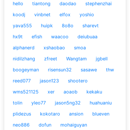
hello
tiantong
daodao
stephenzhai
koodj
vinbnet
elfox
yoshio
yava555
huipk
8o8o
sharevt
hx9t
efish
waacoo
deiubuaa
alphanerd
xshaobao
smoa
nidilzhang
zfreet
Wangtam
jgbell
boogeyman
risensun32
sasawe
thw
reed077
jason123
shootero
wms521125
xer
aoaob
kekaku
tolin
yleo77
jason5ng32
huahuaniu
plidezus
kokotaro
ansion
blueven
neo886
dofun
mohaiguyan