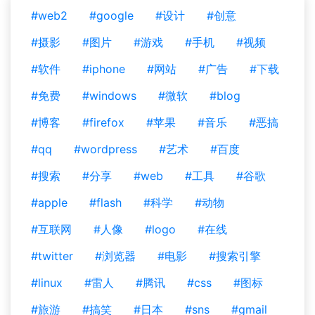
#web2
#google
#设计
#创意
#摄影
#图片
#游戏
#手机
#视频
#软件
#iphone
#网站
#广告
#下载
#免费
#windows
#微软
#blog
#博客
#firefox
#苹果
#音乐
#恶搞
#qq
#wordpress
#艺术
#百度
#搜索
#分享
#web
#工具
#谷歌
#apple
#flash
#科学
#动物
#互联网
#人像
#logo
#在线
#twitter
#浏览器
#电影
#搜索引擎
#linux
#雷人
#腾讯
#css
#图标
#旅游
#搞笑
#日本
#sns
#gmail