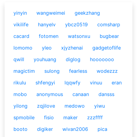
yinyin
wangweimei
geekzhang
vikilife
hanyelv
ybcz0519
comsharp
cacard
fotomen
watsonxu
bugbear
lomomo
yleo
xjyzhenai
gadgetoflife
qwill
youhuang
diglog
hooooooo
magictim
sulong
fearless
wodezzz
rikulu
shfengyi
lqqwfy
vinuu
eran
mobo
anonymous
canaan
dansss
yilong
zqjilove
medowo
yiwu
spmobile
fisio
maker
zzzffff
booto
digiker
wivan2006
pica