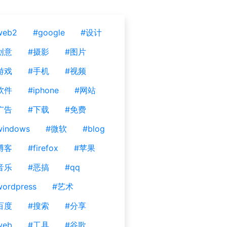
web2
#google
#设计
创意
#摄影
#图片
游戏
#手机
#视频
软件
#iphone
#网站
广告
#下载
#免费
windows
#微软
#blog
博客
#firefox
#苹果
音乐
#恶搞
#qq
ordpress
#艺术
百度
#搜索
#分享
web
#工具
#谷歌