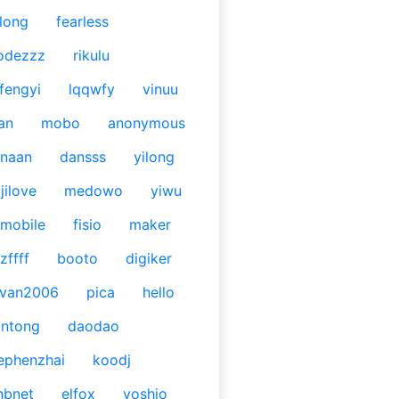
long
fearless
odezzz
rikulu
fengyi
lqqwfy
vinuu
an
mobo
anonymous
naan
dansss
yilong
jilove
medowo
yiwu
mobile
fisio
maker
zffff
booto
digiker
ivan2006
pica
hello
antong
daodao
ephenzhai
koodj
nbnet
elfox
yoshio