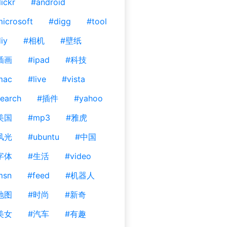
lickr
#android
icrosoft
#digg
#tool
iy
#相机
#壁纸
插画
#ipad
#科技
mac
#live
#vista
earch
#插件
#yahoo
美国
#mp3
#雅虎
风光
#ubuntu
#中国
字体
#生活
#video
msn
#feed
#机器人
地图
#时尚
#新奇
美女
#汽车
#有趣