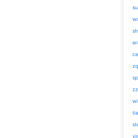
su
w
sh
er
ca
zq
sp
zz
w
ti
st
vi