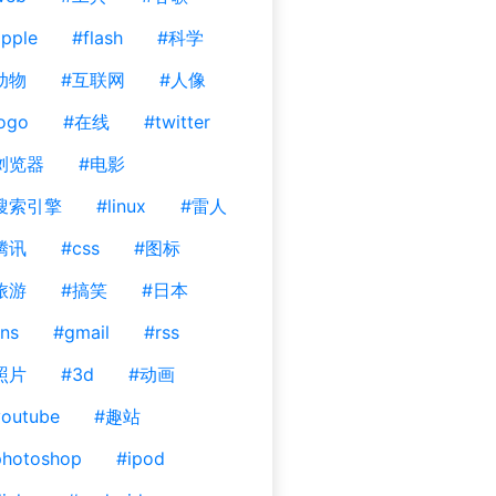
pple
#flash
#科学
动物
#互联网
#人像
ogo
#在线
#twitter
浏览器
#电影
搜索引擎
#linux
#雷人
腾讯
#css
#图标
旅游
#搞笑
#日本
ns
#gmail
#rss
照片
#3d
#动画
outube
#趣站
photoshop
#ipod