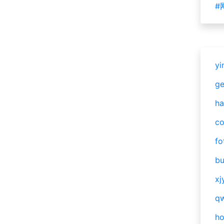
#
yi
g
ha
c
fo
bu
xj
qw
h