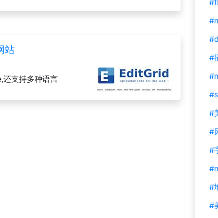
#f
#m
#d
网站
#
#
/home,还支持多种语言
#s
#
#
#
#
#
#