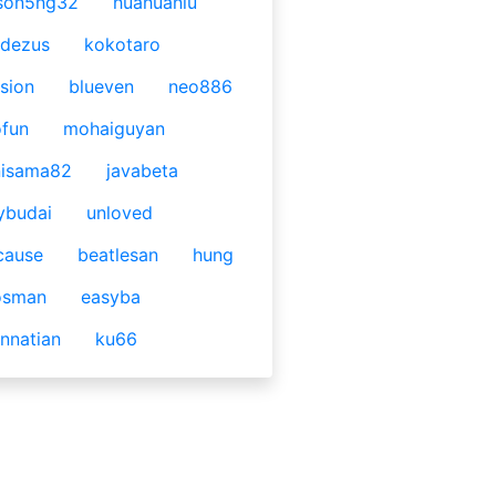
son5ng32
huahuaniu
idezus
kokotaro
sion
blueven
neo886
fun
mohaiguyan
nisama82
javabeta
ybudai
unloved
cause
beatlesan
hung
osman
easyba
nnatian
ku66