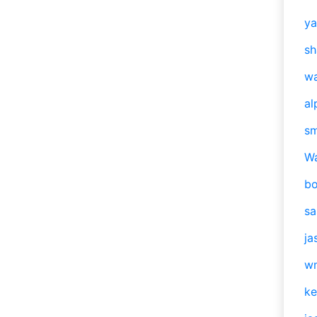
y
sh
w
al
s
W
b
s
ja
w
ke