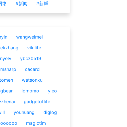
网络
#新闻
#新鲜
nyin
wangweimei
eekzhang
vikilife
nyelv
ybcz0519
omsharp
cacard
tomen
watsonxu
gbear
lomomo
yleo
yzhenai
gadgetoflife
ill
youhuang
diglog
ooooooo
magictim