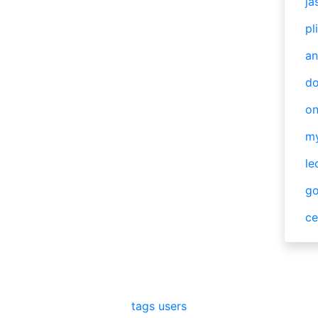
ja
pl
an
do
o
m
le
g
ce
tags
users