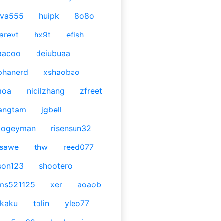
ava555
huipk
8o8o
arevt
hx9t
efish
aacoo
deiubuaa
phanerd
xshaobao
moa
nidilzhang
zfreet
angtam
jgbell
oogeyman
risensun32
asawe
thw
reed077
son123
shootero
ms521125
xer
aoaob
kaku
tolin
yleo77