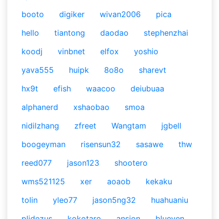
booto
digiker
wivan2006
pica
hello
tiantong
daodao
stephenzhai
koodj
vinbnet
elfox
yoshio
yava555
huipk
8o8o
sharevt
hx9t
efish
waacoo
deiubuaa
alphanerd
xshaobao
smoa
nidilzhang
zfreet
Wangtam
jgbell
boogeyman
risensun32
sasawe
thw
reed077
jason123
shootero
wms521125
xer
aoaob
kekaku
tolin
yleo77
jason5ng32
huahuaniu
plidezus
kokotaro
ansion
blueven