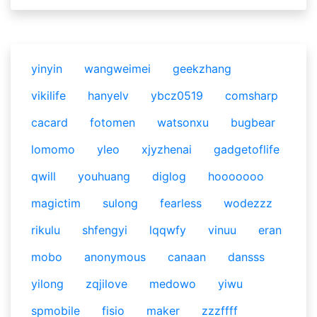
yinyin
wangweimei
geekzhang
vikilife
hanyelv
ybcz0519
comsharp
cacard
fotomen
watsonxu
bugbear
lomomo
yleo
xjyzhenai
gadgetoflife
qwill
youhuang
diglog
hooooooo
magictim
sulong
fearless
wodezzz
rikulu
shfengyi
lqqwfy
vinuu
eran
mobo
anonymous
canaan
dansss
yilong
zqjilove
medowo
yiwu
spmobile
fisio
maker
zzzffff