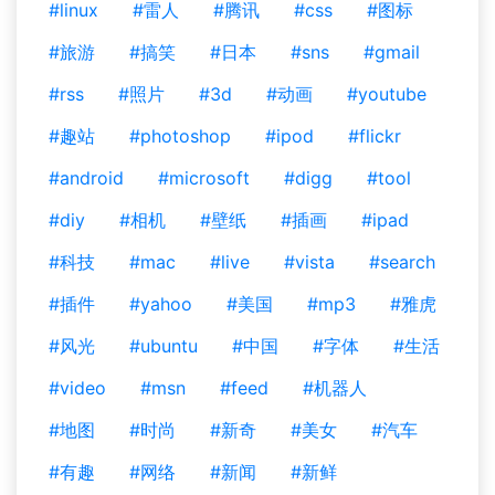
#linux
#雷人
#腾讯
#css
#图标
#旅游
#搞笑
#日本
#sns
#gmail
#rss
#照片
#3d
#动画
#youtube
#趣站
#photoshop
#ipod
#flickr
#android
#microsoft
#digg
#tool
#diy
#相机
#壁纸
#插画
#ipad
#科技
#mac
#live
#vista
#search
#插件
#yahoo
#美国
#mp3
#雅虎
#风光
#ubuntu
#中国
#字体
#生活
#video
#msn
#feed
#机器人
#地图
#时尚
#新奇
#美女
#汽车
#有趣
#网络
#新闻
#新鲜