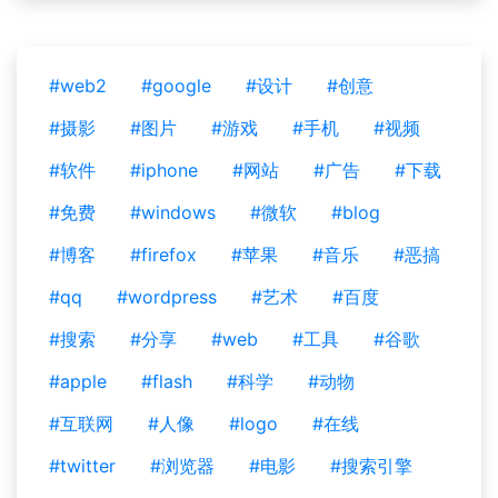
#web2
#google
#设计
#创意
#摄影
#图片
#游戏
#手机
#视频
#软件
#iphone
#网站
#广告
#下载
#免费
#windows
#微软
#blog
#博客
#firefox
#苹果
#音乐
#恶搞
#qq
#wordpress
#艺术
#百度
#搜索
#分享
#web
#工具
#谷歌
#apple
#flash
#科学
#动物
#互联网
#人像
#logo
#在线
#twitter
#浏览器
#电影
#搜索引擎