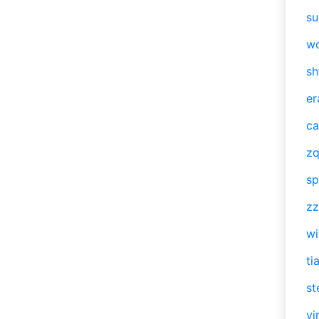
su
w
sh
er
ca
zq
sp
zz
w
ti
st
vi