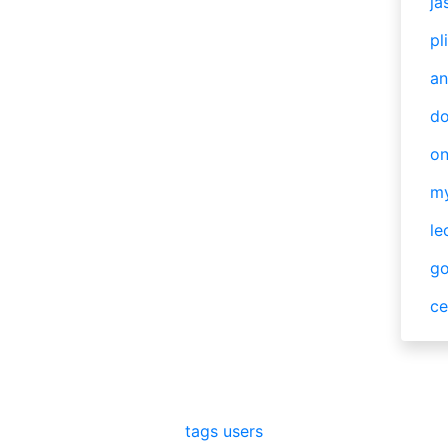
ja
pl
an
do
o
m
le
g
ce
tags
users