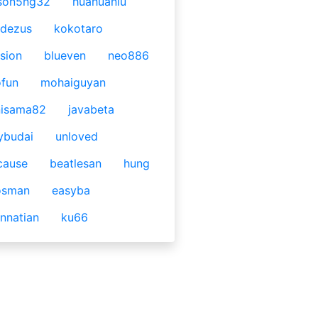
son5ng32
huahuaniu
idezus
kokotaro
sion
blueven
neo886
fun
mohaiguyan
nisama82
javabeta
ybudai
unloved
cause
beatlesan
hung
osman
easyba
nnatian
ku66