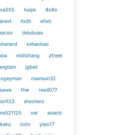
ava555
huipk
8o8o
arevt
hx9t
efish
aacoo
deiubuaa
phanerd
xshaobao
moa
nidilzhang
zfreet
angtam
jgbell
oogeyman
risensun32
asawe
thw
reed077
son123
shootero
ms521125
xer
aoaob
kaku
tolin
yleo77