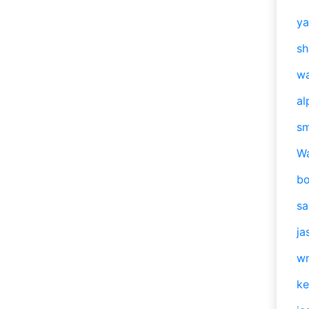
y
sh
w
al
s
W
b
s
ja
w
ke