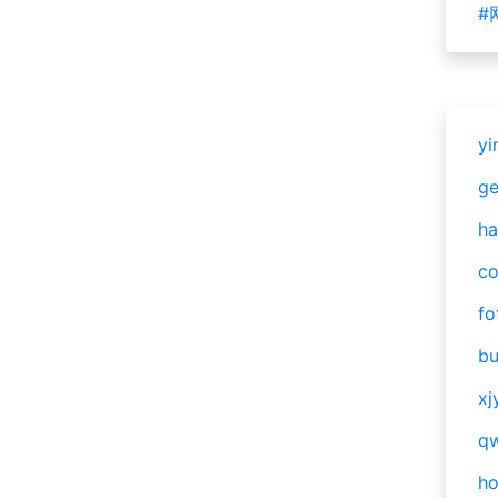
#
yi
g
ha
c
fo
bu
xj
qw
h