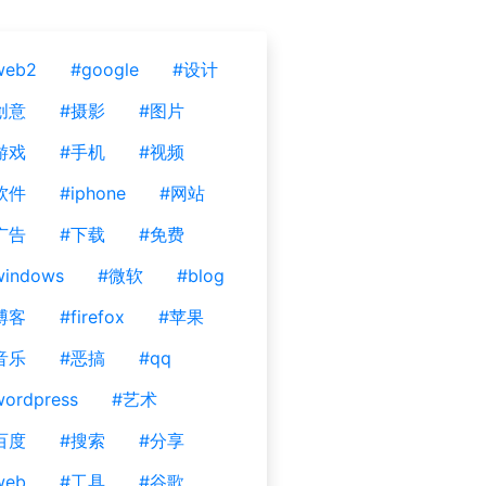
web2
#google
#设计
创意
#摄影
#图片
游戏
#手机
#视频
软件
#iphone
#网站
广告
#下载
#免费
windows
#微软
#blog
博客
#firefox
#苹果
音乐
#恶搞
#qq
ordpress
#艺术
百度
#搜索
#分享
web
#工具
#谷歌