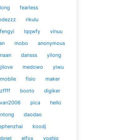
long
fearless
odezzz
rikulu
fengyi
lqqwfy
vinuu
an
mobo
anonymous
naan
dansss
yilong
jilove
medowo
yiwu
mobile
fisio
maker
zffff
booto
digiker
ivan2006
pica
hello
antong
daodao
ephenzhai
koodj
nbnet
elfox
yoshio