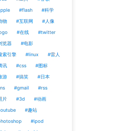
pple
#flash
#科学
动物
#互联网
#人像
ogo
#在线
#twitter
浏览器
#电影
搜索引擎
#linux
#雷人
腾讯
#css
#图标
旅游
#搞笑
#日本
ns
#gmail
#rss
照片
#3d
#动画
outube
#趣站
photoshop
#ipod