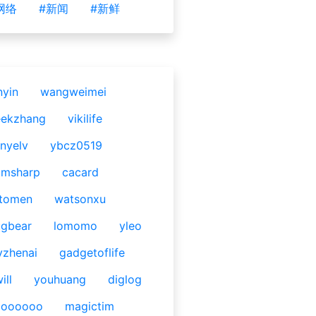
网络
#新闻
#新鲜
nyin
wangweimei
eekzhang
vikilife
nyelv
ybcz0519
omsharp
cacard
tomen
watsonxu
gbear
lomomo
yleo
yzhenai
gadgetoflife
ill
youhuang
diglog
ooooooo
magictim