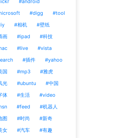
lickr
#android
icrosoft
#digg
#tool
iy
#相机
#壁纸
插画
#ipad
#科技
mac
#live
#vista
earch
#插件
#yahoo
美国
#mp3
#雅虎
风光
#ubuntu
#中国
字体
#生活
#video
msn
#feed
#机器人
地图
#时尚
#新奇
美女
#汽车
#有趣