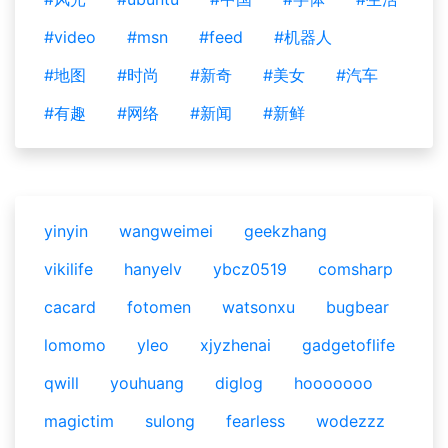
#video
#msn
#feed
#机器人
#地图
#时尚
#新奇
#美女
#汽车
#有趣
#网络
#新闻
#新鲜
yinyin
wangweimei
geekzhang
vikilife
hanyelv
ybcz0519
comsharp
cacard
fotomen
watsonxu
bugbear
lomomo
yleo
xjyzhenai
gadgetoflife
qwill
youhuang
diglog
hooooooo
magictim
sulong
fearless
wodezzz