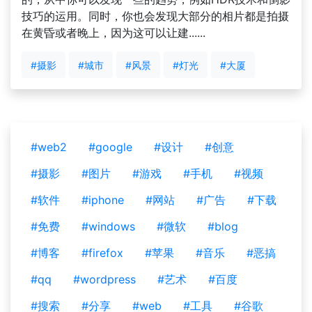
技巧的运用。同时，你也会发现大部分的相片都是拍摄
在黄昏或者晚上，因为这可以让建......
#摄影
#城市
#风景
#灯光
#大厦
#web2
#google
#设计
#创意
#摄影
#图片
#游戏
#手机
#视频
#软件
#iphone
#网站
#广告
#下载
#免费
#windows
#微软
#blog
#博客
#firefox
#苹果
#音乐
#恶搞
#qq
#wordpress
#艺术
#百度
#搜索
#分享
#web
#工具
#谷歌