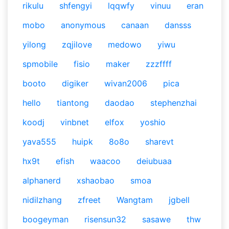
rikulu
shfengyi
lqqwfy
vinuu
eran
mobo
anonymous
canaan
dansss
yilong
zqjilove
medowo
yiwu
spmobile
fisio
maker
zzzffff
booto
digiker
wivan2006
pica
hello
tiantong
daodao
stephenzhai
koodj
vinbnet
elfox
yoshio
yava555
huipk
8o8o
sharevt
hx9t
efish
waacoo
deiubuaa
alphanerd
xshaobao
smoa
nidilzhang
zfreet
Wangtam
jgbell
boogeyman
risensun32
sasawe
thw