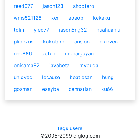
reed077
jason123
shootero
wms521125
xer
aoaob
kekaku
tolin
yleo77
jason5ng32
huahuaniu
plidezus
kokotaro
ansion
blueven
neo886
dofun
mohaiguyan
onisama82
javabeta
mybudai
unloved
lecause
beatlesan
hung
gosman
easyba
cennatian
ku66
tags
users
©2005-2099 diglog.com