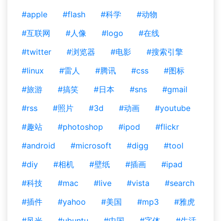
#apple
#flash
#科学
#动物
#互联网
#人像
#logo
#在线
#twitter
#浏览器
#电影
#搜索引擎
#linux
#雷人
#腾讯
#css
#图标
#旅游
#搞笑
#日本
#sns
#gmail
#rss
#照片
#3d
#动画
#youtube
#趣站
#photoshop
#ipod
#flickr
#android
#microsoft
#digg
#tool
#diy
#相机
#壁纸
#插画
#ipad
#科技
#mac
#live
#vista
#search
#插件
#yahoo
#美国
#mp3
#雅虎
#风光
#ubuntu
#中国
#字体
#生活