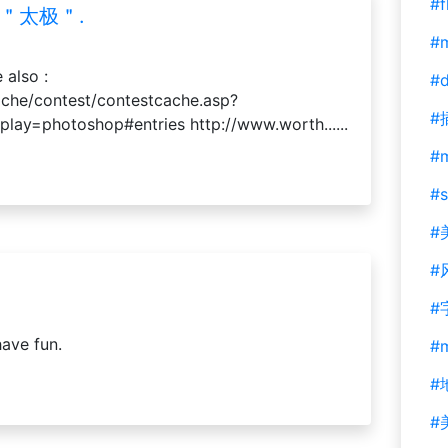
#f
的＂太极＂.
#m
also :
#d
che/contest/contestcache.asp?
#
lay=photoshop#entries http://www.worth......
#
#s
#
#
#
have fun.
#
#
#