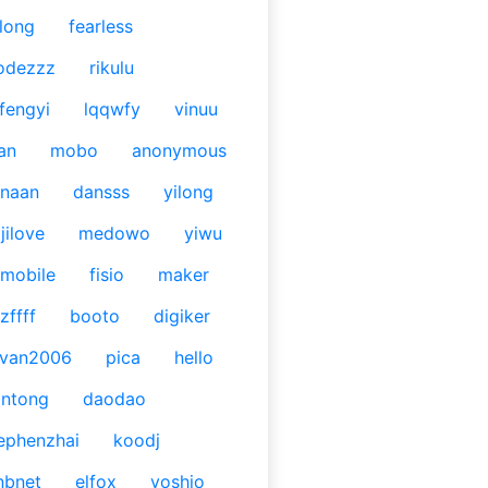
long
fearless
odezzz
rikulu
fengyi
lqqwfy
vinuu
an
mobo
anonymous
naan
dansss
yilong
jilove
medowo
yiwu
mobile
fisio
maker
zffff
booto
digiker
ivan2006
pica
hello
antong
daodao
ephenzhai
koodj
nbnet
elfox
yoshio