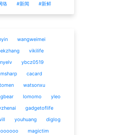
网络
#新闻
#新鲜
nyin
wangweimei
eekzhang
vikilife
nyelv
ybcz0519
omsharp
cacard
tomen
watsonxu
gbear
lomomo
yleo
yzhenai
gadgetoflife
ill
youhuang
diglog
ooooooo
magictim