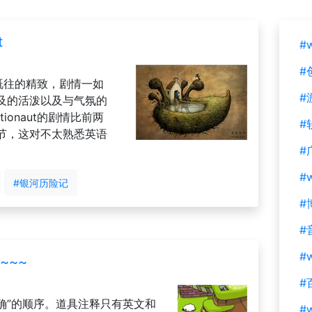
t
#
#
一如既往的精致，剧情一如
#
及的活泼以及与气氛的
ionaut的剧情比前两
#
节，这对不太熟悉英语
#
#
#银河历险记
#
#
#w
~~~
#
确”的顺序。道具注释只有英文和
#