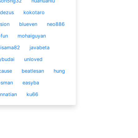
son5ng32
huahuaniu
idezus
kokotaro
sion
blueven
neo886
fun
mohaiguyan
nisama82
javabeta
ybudai
unloved
cause
beatlesan
hung
osman
easyba
nnatian
ku66