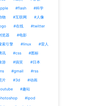
pple
#flash
#科学
动物
#互联网
#人像
ogo
#在线
#twitter
浏览器
#电影
搜索引擎
#linux
#雷人
腾讯
#css
#图标
旅游
#搞笑
#日本
ns
#gmail
#rss
照片
#3d
#动画
outube
#趣站
photoshop
#ipod