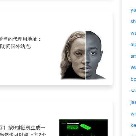
y
sh
w
恰当的代理用地址：
al
可顺利访问国外站点.
s
W
b
s
ja
w
ke
字). 按R键随机生成一
定.当然也可以点上方2个