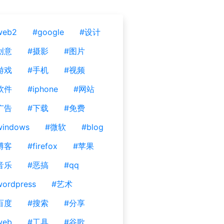
web2
#google
#设计
创意
#摄影
#图片
游戏
#手机
#视频
软件
#iphone
#网站
广告
#下载
#免费
windows
#微软
#blog
博客
#firefox
#苹果
音乐
#恶搞
#qq
ordpress
#艺术
百度
#搜索
#分享
web
#工具
#谷歌