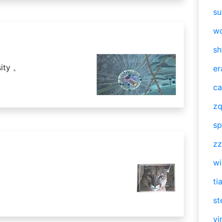
su
w
sh
ity 。
er
ca
zq
sp
zz
w
ti
st
vi