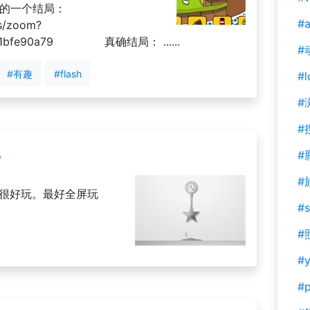
搞的一个结局：
#a
s/zoom?
521b1bfe90a79 真确结局： ......
#
#有趣
#flash
#l
#
#
。
#
#
：很好玩。最好全屏玩
#s
#
#y
#