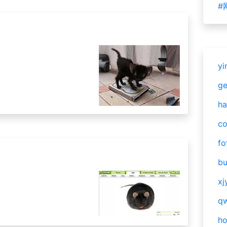
#
yi
g
ha
c
fo
bu
xj
qw
h