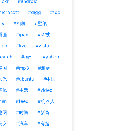
lickr
#android
icrosoft
#digg
#tool
iy
#相机
#壁纸
插画
#ipad
#科技
mac
#live
#vista
earch
#插件
#yahoo
美国
#mp3
#雅虎
风光
#ubuntu
#中国
字体
#生活
#video
msn
#feed
#机器人
地图
#时尚
#新奇
美女
#汽车
#有趣