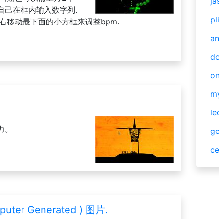
ja
自己在框内输入数字列.
pl
右移动最下面的小方框来调整bpm.
an
do
o
m
。
le
力。
g
ce
er Generated ) 图片.