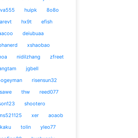
ava555
huipk
8o8o
arevt
hx9t
efish
aacoo
deiubuaa
phanerd
xshaobao
moa
nidilzhang
zfreet
angtam
jgbell
oogeyman
risensun32
asawe
thw
reed077
son123
shootero
ms521125
xer
aoaob
kaku
tolin
yleo77