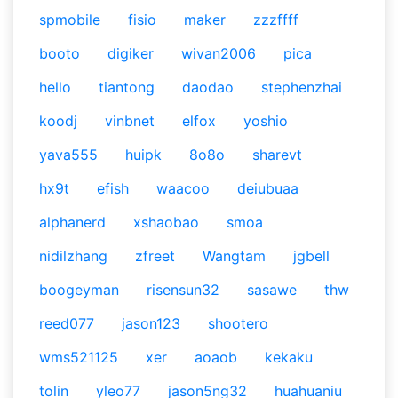
spmobile
fisio
maker
zzzffff
booto
digiker
wivan2006
pica
hello
tiantong
daodao
stephenzhai
koodj
vinbnet
elfox
yoshio
yava555
huipk
8o8o
sharevt
hx9t
efish
waacoo
deiubuaa
alphanerd
xshaobao
smoa
nidilzhang
zfreet
Wangtam
jgbell
boogeyman
risensun32
sasawe
thw
reed077
jason123
shootero
wms521125
xer
aoaob
kekaku
tolin
yleo77
jason5ng32
huahuaniu