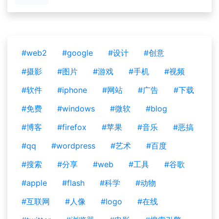
#web2
#google
#设计
#创意
#摄影
#图片
#游戏
#手机
#视频
#软件
#iphone
#网站
#广告
#下载
#免费
#windows
#微软
#blog
#博客
#firefox
#苹果
#音乐
#恶搞
#qq
#wordpress
#艺术
#百度
#搜索
#分享
#web
#工具
#谷歌
#apple
#flash
#科学
#动物
#互联网
#人像
#logo
#在线