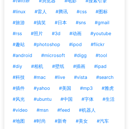
#twitter
#浏览器
#电影
#搜索引擎
#linux
#雷人
#腾讯
#css
#图标
#旅游
#搞笑
#日本
#sns
#gmail
#rss
#照片
#3d
#动画
#youtube
#趣站
#photoshop
#ipod
#flickr
#android
#microsoft
#digg
#tool
#diy
#相机
#壁纸
#插画
#ipad
#科技
#mac
#live
#vista
#search
#插件
#yahoo
#美国
#mp3
#雅虎
#风光
#ubuntu
#中国
#字体
#生活
#video
#msn
#feed
#机器人
#地图
#时尚
#新奇
#美女
#汽车