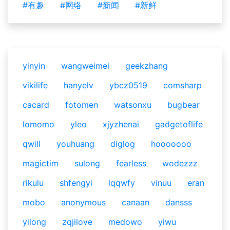
#有趣
#网络
#新闻
#新鲜
yinyin
wangweimei
geekzhang
vikilife
hanyelv
ybcz0519
comsharp
cacard
fotomen
watsonxu
bugbear
lomomo
yleo
xjyzhenai
gadgetoflife
qwill
youhuang
diglog
hooooooo
magictim
sulong
fearless
wodezzz
rikulu
shfengyi
lqqwfy
vinuu
eran
mobo
anonymous
canaan
dansss
yilong
zqjilove
medowo
yiwu