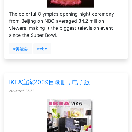
The colorful Olympics opening night ceremony
from Beijing on NBC averaged 34.2 million
viewers, making it the biggest television event
since the Super Bowl.
#奥运会
#nbc
IKEA宜家2009目录册，电子版
2008-8-6 23:32