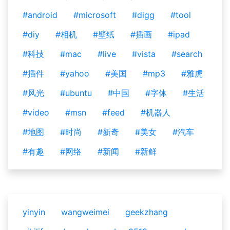
#android
#microsoft
#digg
#tool
#diy
#相机
#壁纸
#插画
#ipad
#科技
#mac
#live
#vista
#search
#插件
#yahoo
#美国
#mp3
#雅虎
#风光
#ubuntu
#中国
#字体
#生活
#video
#msn
#feed
#机器人
#地图
#时尚
#新奇
#美女
#汽车
#有趣
#网络
#新闻
#新鲜
yinyin
wangweimei
geekzhang