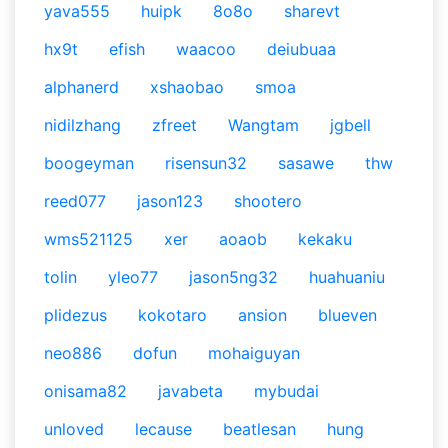
yava555
huipk
8o8o
sharevt
hx9t
efish
waacoo
deiubuaa
alphanerd
xshaobao
smoa
nidilzhang
zfreet
Wangtam
jgbell
boogeyman
risensun32
sasawe
thw
reed077
jason123
shootero
wms521125
xer
aoaob
kekaku
tolin
yleo77
jason5ng32
huahuaniu
plidezus
kokotaro
ansion
blueven
neo886
dofun
mohaiguyan
onisama82
javabeta
mybudai
unloved
lecause
beatlesan
hung