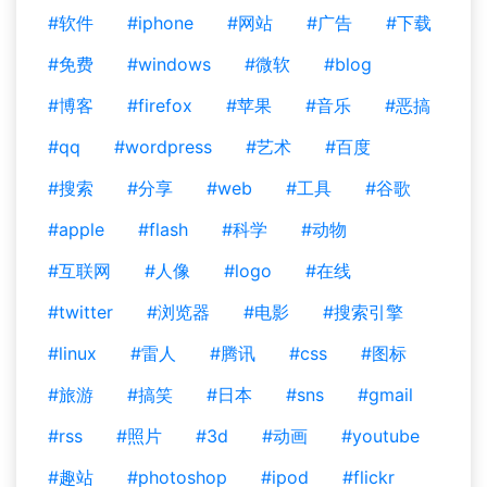
#软件
#iphone
#网站
#广告
#下载
#免费
#windows
#微软
#blog
#博客
#firefox
#苹果
#音乐
#恶搞
#qq
#wordpress
#艺术
#百度
#搜索
#分享
#web
#工具
#谷歌
#apple
#flash
#科学
#动物
#互联网
#人像
#logo
#在线
#twitter
#浏览器
#电影
#搜索引擎
#linux
#雷人
#腾讯
#css
#图标
#旅游
#搞笑
#日本
#sns
#gmail
#rss
#照片
#3d
#动画
#youtube
#趣站
#photoshop
#ipod
#flickr