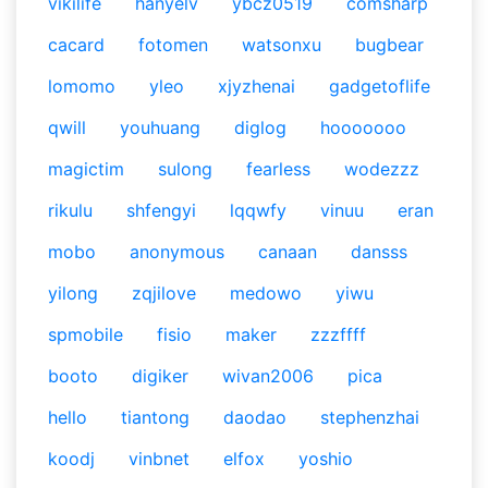
vikilife
hanyelv
ybcz0519
comsharp
cacard
fotomen
watsonxu
bugbear
lomomo
yleo
xjyzhenai
gadgetoflife
qwill
youhuang
diglog
hooooooo
magictim
sulong
fearless
wodezzz
rikulu
shfengyi
lqqwfy
vinuu
eran
mobo
anonymous
canaan
dansss
yilong
zqjilove
medowo
yiwu
spmobile
fisio
maker
zzzffff
booto
digiker
wivan2006
pica
hello
tiantong
daodao
stephenzhai
koodj
vinbnet
elfox
yoshio