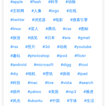
#apple
#flash
#科学
#动物
#互联网
#人像
#logo
#在线
#twitter
#浏览器
#电影
#搜索引擎
#linux
#雷人
#腾讯
#css
#图标
#旅游
#搞笑
#日本
#sns
#gmail
#rss
#照片
#3d
#动画
#youtube
#趣站
#photoshop
#ipod
#flickr
#android
#microsoft
#digg
#tool
#diy
#相机
#壁纸
#插画
#ipad
#科技
#mac
#live
#vista
#search
#插件
#yahoo
#美国
#mp3
#雅虎
#风光
#ubuntu
#中国
#字体
#生活