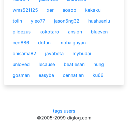
wms521125
xer
aoaob
kekaku
tolin
yleo77
jason5ng32
huahuaniu
plidezus
kokotaro
ansion
blueven
neo886
dofun
mohaiguyan
onisama82
javabeta
mybudai
unloved
lecause
beatlesan
hung
gosman
easyba
cennatian
ku66
tags
users
©2005-2099 diglog.com