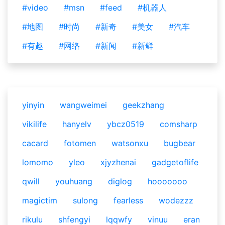
#video
#msn
#feed
#机器人
#地图
#时尚
#新奇
#美女
#汽车
#有趣
#网络
#新闻
#新鲜
yinyin
wangweimei
geekzhang
vikilife
hanyelv
ybcz0519
comsharp
cacard
fotomen
watsonxu
bugbear
lomomo
yleo
xjyzhenai
gadgetoflife
qwill
youhuang
diglog
hooooooo
magictim
sulong
fearless
wodezzz
rikulu
shfengyi
lqqwfy
vinuu
eran