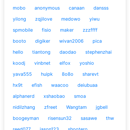
mobo
anonymous
canaan
dansss
yilong
zqjilove
medowo
yiwu
spmobile
fisio
maker
zzzffff
booto
digiker
wivan2006
pica
hello
tiantong
daodao
stephenzhai
koodj
vinbnet
elfox
yoshio
yava555
huipk
8o8o
sharevt
hx9t
efish
waacoo
deiubuaa
alphanerd
xshaobao
smoa
nidilzhang
zfreet
Wangtam
jgbell
boogeyman
risensun32
sasawe
thw
reed077
jason123
shootero