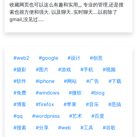
收藏网页也可以这么有趣和实用,,, 专业的管理,还是搜
索也很方便和强大. 以及聊天..实时聊天....以前除了
gmail,没见过.....
#web2
#google
#设计
#创意
#摄影
#图片
#游戏
#手机
#视频
#软件
#iphone
#网站
#广告
#下载
#免费
#windows
#微软
#blog
#博客
#firefox
#苹果
#音乐
#恶搞
#qq
#wordpress
#艺术
#百度
#搜索
#分享
#web
#工具
#谷歌