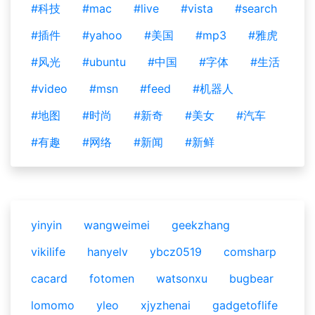
#科技
#mac
#live
#vista
#search
#插件
#yahoo
#美国
#mp3
#雅虎
#风光
#ubuntu
#中国
#字体
#生活
#video
#msn
#feed
#机器人
#地图
#时尚
#新奇
#美女
#汽车
#有趣
#网络
#新闻
#新鲜
yinyin
wangweimei
geekzhang
vikilife
hanyelv
ybcz0519
comsharp
cacard
fotomen
watsonxu
bugbear
lomomo
yleo
xjyzhenai
gadgetoflife