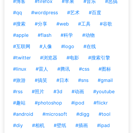
#博客
#firefox
#苹果
#音乐
#恶搞
#qq
#wordpress
#艺术
#百度
#搜索
#分享
#web
#工具
#谷歌
#apple
#flash
#科学
#动物
#互联网
#人像
#logo
#在线
#twitter
#浏览器
#电影
#搜索引擎
#linux
#雷人
#腾讯
#css
#图标
#旅游
#搞笑
#日本
#sns
#gmail
#rss
#照片
#3d
#动画
#youtube
#趣站
#photoshop
#ipod
#flickr
#android
#microsoft
#digg
#tool
#diy
#相机
#壁纸
#插画
#ipad