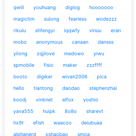
qwill
youhuang
diglog
hooooooo
magictim
sulong
fearless
wodezzz
rikulu
shfengyi
lqqwfy
vinuu
eran
mobo
anonymous
canaan
dansss
yilong
zqjilove
medowo
yiwu
spmobile
fisio
maker
zzzffff
booto
digiker
wivan2006
pica
hello
tiantong
daodao
stephenzhai
koodj
vinbnet
elfox
yoshio
yava555
huipk
8o8o
sharevt
hx9t
efish
waacoo
deiubuaa
alphanerd
xshaobao
smoa