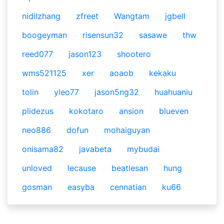
nidilzhang
zfreet
Wangtam
jgbell
boogeyman
risensun32
sasawe
thw
reed077
jason123
shootero
wms521125
xer
aoaob
kekaku
tolin
yleo77
jason5ng32
huahuaniu
plidezus
kokotaro
ansion
blueven
neo886
dofun
mohaiguyan
onisama82
javabeta
mybudai
unloved
lecause
beatlesan
hung
gosman
easyba
cennatian
ku66