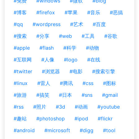
#免费
#windows
#微软
#blog
#博客
#firefox
#苹果
#音乐
#恶搞
#qq
#wordpress
#艺术
#百度
#搜索
#分享
#web
#工具
#谷歌
#apple
#flash
#科学
#动物
#互联网
#人像
#logo
#在线
#twitter
#浏览器
#电影
#搜索引擎
#linux
#雷人
#腾讯
#css
#图标
#旅游
#搞笑
#日本
#sns
#gmail
#rss
#照片
#3d
#动画
#youtube
#趣站
#photoshop
#ipod
#flickr
#android
#microsoft
#digg
#tool