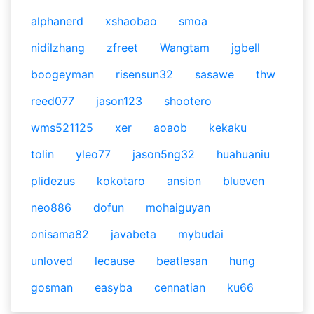
alphanerd
xshaobao
smoa
nidilzhang
zfreet
Wangtam
jgbell
boogeyman
risensun32
sasawe
thw
reed077
jason123
shootero
wms521125
xer
aoaob
kekaku
tolin
yleo77
jason5ng32
huahuaniu
plidezus
kokotaro
ansion
blueven
neo886
dofun
mohaiguyan
onisama82
javabeta
mybudai
unloved
lecause
beatlesan
hung
gosman
easyba
cennatian
ku66