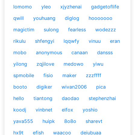
lomomo
yleo
xjyzhenai
gadgetoflife
qwill
youhuang
diglog
hooooooo
magictim
sulong
fearless
wodezzz
rikulu
shfengyi
lqqwfy
vinuu
eran
mobo
anonymous
canaan
dansss
yilong
zqjilove
medowo
yiwu
spmobile
fisio
maker
zzzffff
booto
digiker
wivan2006
pica
hello
tiantong
daodao
stephenzhai
koodj
vinbnet
elfox
yoshio
yava555
huipk
8o8o
sharevt
hx9t
efish
waacoo
deiubuaa