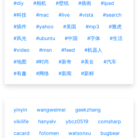
#diy
#相机
#壁纸
#插画
#ipad
#科技
#mac
#live
#vista
#search
#插件
#yahoo
#美国
#mp3
#雅虎
#风光
#ubuntu
#中国
#字体
#生活
#video
#msn
#feed
#机器人
#地图
#时尚
#新奇
#美女
#汽车
#有趣
#网络
#新闻
#新鲜
yinyin
wangweimei
geekzhang
vikilife
hanyelv
ybcz0519
comsharp
cacard
fotomen
watsonxu
bugbear