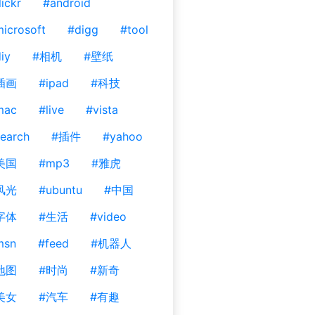
lickr
#android
icrosoft
#digg
#tool
iy
#相机
#壁纸
插画
#ipad
#科技
mac
#live
#vista
earch
#插件
#yahoo
美国
#mp3
#雅虎
风光
#ubuntu
#中国
字体
#生活
#video
msn
#feed
#机器人
地图
#时尚
#新奇
美女
#汽车
#有趣