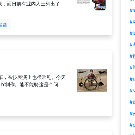
一款，而日前有业内人士列出了
#a
#
通话
#l
#
#
#
车，杂技表演上也很常见。今天
#
DIY制作。能不能骑这是个问
#s
#
#y
#