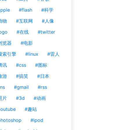
pple
#flash
#科学
动物
#互联网
#人像
ogo
#在线
#twitter
浏览器
#电影
搜索引擎
#linux
#雷人
腾讯
#css
#图标
旅游
#搞笑
#日本
ns
#gmail
#rss
照片
#3d
#动画
outube
#趣站
photoshop
#ipod