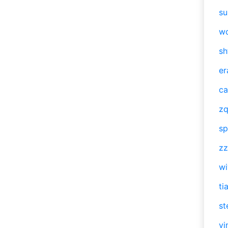
su
w
sh
er
ca
zq
sp
zz
w
ti
st
vi