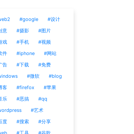
web2
#google
#设计
创意
#摄影
#图片
游戏
#手机
#视频
软件
#iphone
#网站
广告
#下载
#免费
windows
#微软
#blog
博客
#firefox
#苹果
音乐
#恶搞
#qq
ordpress
#艺术
百度
#搜索
#分享
web
#工具
#谷歌