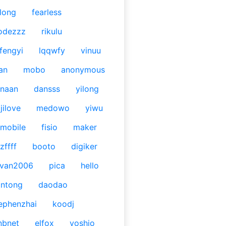
long
fearless
odezzz
rikulu
fengyi
lqqwfy
vinuu
an
mobo
anonymous
naan
dansss
yilong
jilove
medowo
yiwu
mobile
fisio
maker
zffff
booto
digiker
ivan2006
pica
hello
antong
daodao
ephenzhai
koodj
nbnet
elfox
yoshio