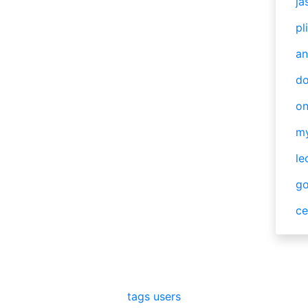
ja
pl
an
do
o
m
le
g
ce
tags
users