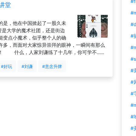
#f
术讲堂
#m
的是，他在中国掀起了一股久未
#d
管是大学的魔术社团，还是街边
#
能变点小魔术，似乎整个人的确
许多，而面对大家惊异崇拜的眼神，一瞬间有那么
#
 什么，人家刘谦练了十几年，你可学不......
#s
#好玩
#刘谦
#意念升牌
#
#
#
#
#
#