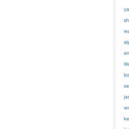
y
sh
w
al
s
W
b
s
ja
w
ke