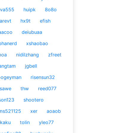
ava555
huipk
8o8o
arevt
hx9t
efish
aacoo
deiubuaa
phanerd
xshaobao
moa
nidilzhang
zfreet
angtam
jgbell
oogeyman
risensun32
asawe
thw
reed077
son123
shootero
ms521125
xer
aoaob
kaku
tolin
yleo77