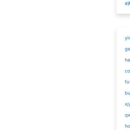
#
yi
g
ha
c
fo
bu
xj
qw
h