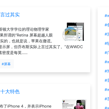
屏幕言过其实
#
#
斯顿大学学位的理论物理学家
#
苹果所谓的“Retina 屏幕超越人眼
真实的，也就是说，苹果在撒谎。
#
美的显示屏，但乔布斯实际上言过其实了。”在WWDC
度是每英......
#
#
#屏幕
#
#
#w
4的十大特色
#
Phone 4，并表示iPhone
#