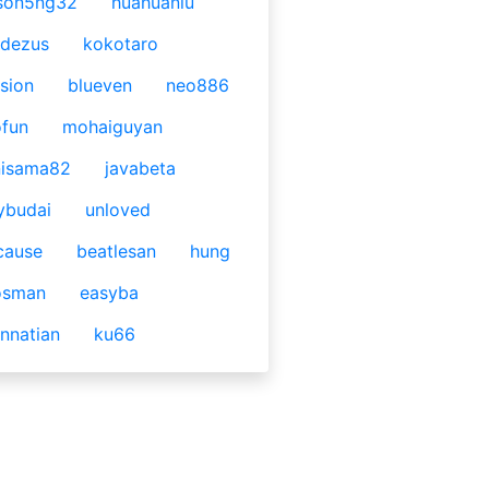
son5ng32
huahuaniu
idezus
kokotaro
sion
blueven
neo886
fun
mohaiguyan
nisama82
javabeta
ybudai
unloved
cause
beatlesan
hung
osman
easyba
nnatian
ku66