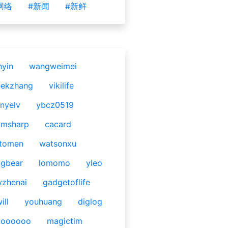
网络
#新闻
#新鲜
nyin
wangweimei
eekzhang
vikilife
nyelv
ybcz0519
omsharp
cacard
tomen
watsonxu
gbear
lomomo
yleo
yzhenai
gadgetoflife
ill
youhuang
diglog
ooooooo
magictim