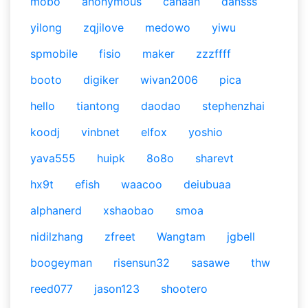
mobo
anonymous
canaan
dansss
yilong
zqjilove
medowo
yiwu
spmobile
fisio
maker
zzzffff
booto
digiker
wivan2006
pica
hello
tiantong
daodao
stephenzhai
koodj
vinbnet
elfox
yoshio
yava555
huipk
8o8o
sharevt
hx9t
efish
waacoo
deiubuaa
alphanerd
xshaobao
smoa
nidilzhang
zfreet
Wangtam
jgbell
boogeyman
risensun32
sasawe
thw
reed077
jason123
shootero