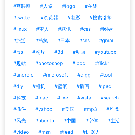
#互联网
#人像
#logo
#在线
#twitter
#浏览器
#电影
#搜索引擎
#linux
#雷人
#腾讯
#css
#图标
#旅游
#搞笑
#日本
#sns
#gmail
#rss
#照片
#3d
#动画
#youtube
#趣站
#photoshop
#ipod
#flickr
#android
#microsoft
#digg
#tool
#diy
#相机
#壁纸
#插画
#ipad
#科技
#mac
#live
#vista
#search
#插件
#yahoo
#美国
#mp3
#雅虎
#风光
#ubuntu
#中国
#字体
#生活
#video
#msn
#feed
#机器人