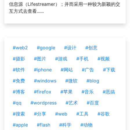
信息源（Lifestreamer）；并而采用一种较为新颖的交
互方式去查看......
#web2
#google
#设计
#创意
#摄影
#图片
#游戏
#手机
#视频
#软件
#iphone
#网站
#广告
#下载
#免费
#windows
#微软
#blog
#博客
#firefox
#苹果
#音乐
#恶搞
#qq
#wordpress
#艺术
#百度
#搜索
#分享
#web
#工具
#谷歌
#apple
#flash
#科学
#动物