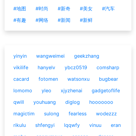
#地图
#时尚
#新奇
#美女
#汽车
#有趣
#网络
#新闻
#新鲜
yinyin
wangweimei
geekzhang
vikilife
hanyelv
ybcz0519
comsharp
cacard
fotomen
watsonxu
bugbear
lomomo
yleo
xjyzhenai
gadgetoflife
qwill
youhuang
diglog
hooooooo
magictim
sulong
fearless
wodezzz
rikulu
shfengyi
lqqwfy
vinuu
eran