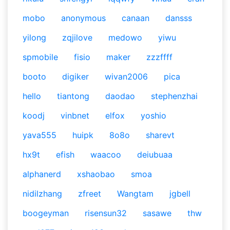
mobo
anonymous
canaan
dansss
yilong
zqjilove
medowo
yiwu
spmobile
fisio
maker
zzzffff
booto
digiker
wivan2006
pica
hello
tiantong
daodao
stephenzhai
koodj
vinbnet
elfox
yoshio
yava555
huipk
8o8o
sharevt
hx9t
efish
waacoo
deiubuaa
alphanerd
xshaobao
smoa
nidilzhang
zfreet
Wangtam
jgbell
boogeyman
risensun32
sasawe
thw