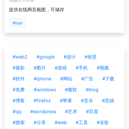
2008-2-11 21:19
提供在线网页截图，可储存
#tool
#web2
#google
#设计
#创意
#摄影
#图片
#游戏
#手机
#视频
#软件
#iphone
#网站
#广告
#下载
#免费
#windows
#微软
#blog
#博客
#firefox
#苹果
#音乐
#恶搞
#qq
#wordpress
#艺术
#百度
#搜索
#分享
#web
#工具
#谷歌