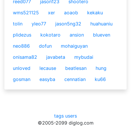
reed077
jason123
shootero
wms521125
xer
aoaob
kekaku
tolin
yleo77
jason5ng32
huahuaniu
plidezus
kokotaro
ansion
blueven
neo886
dofun
mohaiguyan
onisama82
javabeta
mybudai
unloved
lecause
beatlesan
hung
gosman
easyba
cennatian
ku66
tags
users
©2005-2099 diglog.com