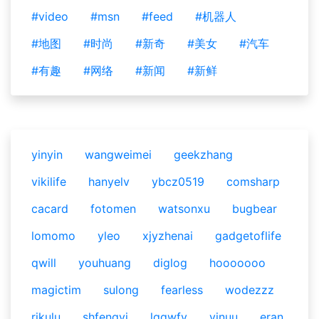
#video
#msn
#feed
#机器人
#地图
#时尚
#新奇
#美女
#汽车
#有趣
#网络
#新闻
#新鲜
yinyin
wangweimei
geekzhang
vikilife
hanyelv
ybcz0519
comsharp
cacard
fotomen
watsonxu
bugbear
lomomo
yleo
xjyzhenai
gadgetoflife
qwill
youhuang
diglog
hooooooo
magictim
sulong
fearless
wodezzz
rikulu
shfengyi
lqqwfy
vinuu
eran