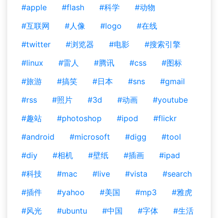
#apple
#flash
#科学
#动物
#互联网
#人像
#logo
#在线
#twitter
#浏览器
#电影
#搜索引擎
#linux
#雷人
#腾讯
#css
#图标
#旅游
#搞笑
#日本
#sns
#gmail
#rss
#照片
#3d
#动画
#youtube
#趣站
#photoshop
#ipod
#flickr
#android
#microsoft
#digg
#tool
#diy
#相机
#壁纸
#插画
#ipad
#科技
#mac
#live
#vista
#search
#插件
#yahoo
#美国
#mp3
#雅虎
#风光
#ubuntu
#中国
#字体
#生活