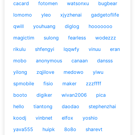
cacard
fotomen
watsonxu
bugbear
lomomo
yleo
xjyzhenai
gadgetoflife
qwill
youhuang
diglog
hooooooo
magictim
sulong
fearless
wodezzz
rikulu
shfengyi
lqqwfy
vinuu
eran
mobo
anonymous
canaan
dansss
yilong
zqjilove
medowo
yiwu
spmobile
fisio
maker
zzzffff
booto
digiker
wivan2006
pica
hello
tiantong
daodao
stephenzhai
koodj
vinbnet
elfox
yoshio
yava555
huipk
8o8o
sharevt