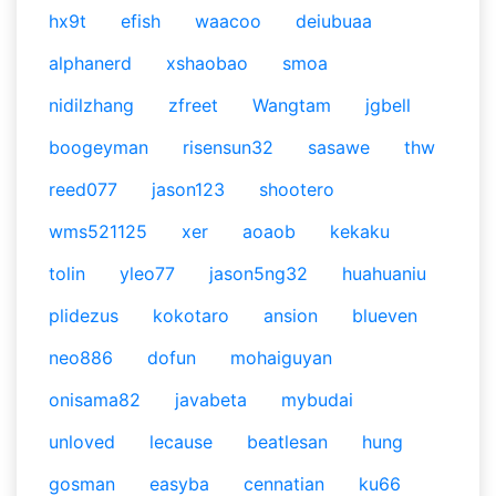
hx9t
efish
waacoo
deiubuaa
alphanerd
xshaobao
smoa
nidilzhang
zfreet
Wangtam
jgbell
boogeyman
risensun32
sasawe
thw
reed077
jason123
shootero
wms521125
xer
aoaob
kekaku
tolin
yleo77
jason5ng32
huahuaniu
plidezus
kokotaro
ansion
blueven
neo886
dofun
mohaiguyan
onisama82
javabeta
mybudai
unloved
lecause
beatlesan
hung
gosman
easyba
cennatian
ku66