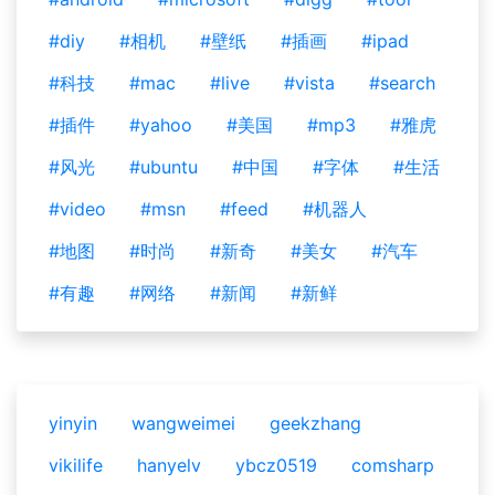
#diy
#相机
#壁纸
#插画
#ipad
#科技
#mac
#live
#vista
#search
#插件
#yahoo
#美国
#mp3
#雅虎
#风光
#ubuntu
#中国
#字体
#生活
#video
#msn
#feed
#机器人
#地图
#时尚
#新奇
#美女
#汽车
#有趣
#网络
#新闻
#新鲜
yinyin
wangweimei
geekzhang
vikilife
hanyelv
ybcz0519
comsharp