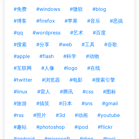
#免费
#windows
#微软
#blog
#博客
#firefox
#苹果
#音乐
#恶搞
#qq
#wordpress
#艺术
#百度
#搜索
#分享
#web
#工具
#谷歌
#apple
#flash
#科学
#动物
#互联网
#人像
#logo
#在线
#twitter
#浏览器
#电影
#搜索引擎
#linux
#雷人
#腾讯
#css
#图标
#旅游
#搞笑
#日本
#sns
#gmail
#rss
#照片
#3d
#动画
#youtube
#趣站
#photoshop
#ipod
#flickr
#android
#microsoft
#digg
#tool