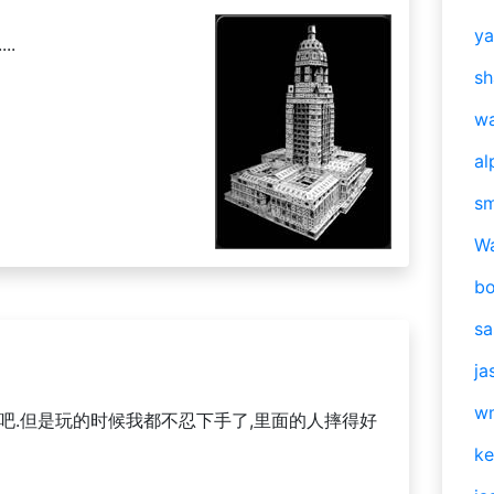
y
..
sh
w
al
s
W
b
s
ja
w
吧.但是玩的时候我都不忍下手了,里面的人摔得好
ke