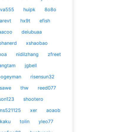
ava555
huipk
8o8o
arevt
hx9t
efish
aacoo
deiubuaa
phanerd
xshaobao
moa
nidilzhang
zfreet
angtam
jgbell
oogeyman
risensun32
asawe
thw
reed077
son123
shootero
ms521125
xer
aoaob
kaku
tolin
yleo77