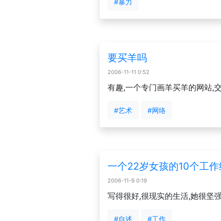
#暴力
要买羊吗
2006-11-11 0:52
有趣,一个专门画羊买羊的网站,
#艺术
#网络
一个22岁女孩的10个工
2006-11-9 0:19
写得很好,很现实的生活,她很坚强,
#自述
#工作