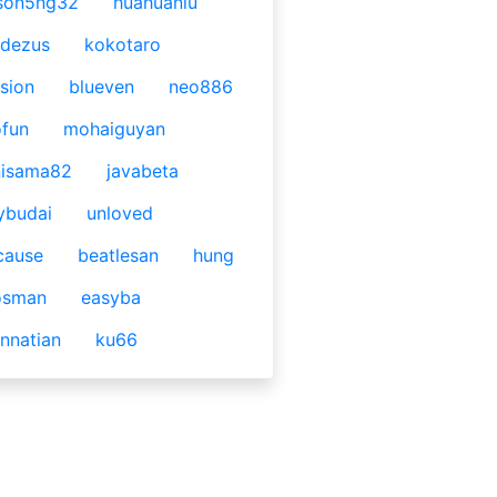
son5ng32
huahuaniu
idezus
kokotaro
sion
blueven
neo886
fun
mohaiguyan
nisama82
javabeta
ybudai
unloved
cause
beatlesan
hung
osman
easyba
nnatian
ku66