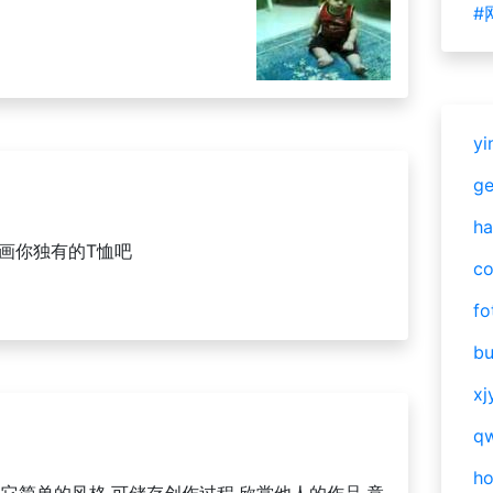
#
yi
g
ha
面画你独有的T恤吧
c
fo
bu
xj
qw
h