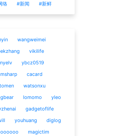
网络
#新闻
#新鲜
nyin
wangweimei
eekzhang
vikilife
nyelv
ybcz0519
omsharp
cacard
tomen
watsonxu
gbear
lomomo
yleo
yzhenai
gadgetoflife
ill
youhuang
diglog
ooooooo
magictim