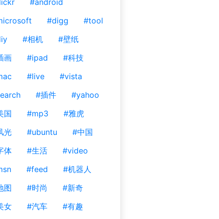
lickr
#android
icrosoft
#digg
#tool
iy
#相机
#壁纸
插画
#ipad
#科技
mac
#live
#vista
earch
#插件
#yahoo
美国
#mp3
#雅虎
风光
#ubuntu
#中国
字体
#生活
#video
msn
#feed
#机器人
地图
#时尚
#新奇
美女
#汽车
#有趣