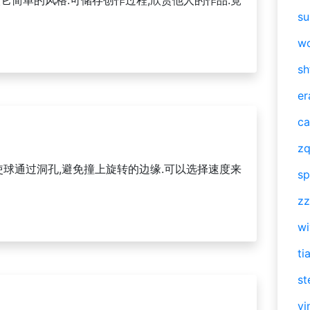
喜欢它简单的风格.可储存创作过程,欣赏他人的作品.竟
su
w
sh
er
ca
zq
标,使球通过洞孔,避免撞上旋转的边缘.可以选择速度来
sp
zz
w
ti
st
vi