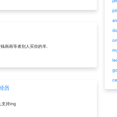
ja
pl
an
do
o
交钱画画等者别人买你的羊.
m
le
g
ce
作经历
支持ing