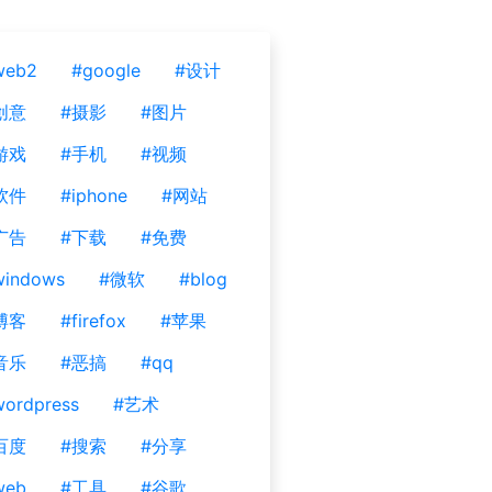
web2
#google
#设计
创意
#摄影
#图片
游戏
#手机
#视频
软件
#iphone
#网站
广告
#下载
#免费
windows
#微软
#blog
博客
#firefox
#苹果
音乐
#恶搞
#qq
ordpress
#艺术
百度
#搜索
#分享
web
#工具
#谷歌