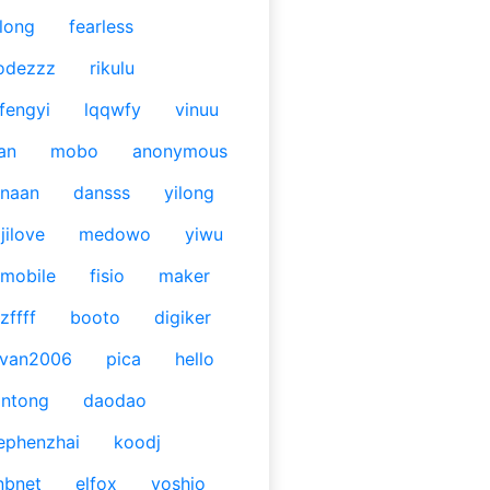
long
fearless
odezzz
rikulu
fengyi
lqqwfy
vinuu
an
mobo
anonymous
naan
dansss
yilong
jilove
medowo
yiwu
mobile
fisio
maker
zffff
booto
digiker
ivan2006
pica
hello
antong
daodao
ephenzhai
koodj
nbnet
elfox
yoshio