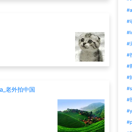
#a
#
#l
#
#
#
#
#s
hina_老外拍中国
#
#y
#