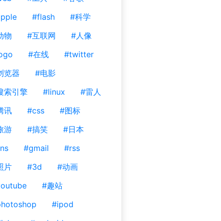
pple
#flash
#科学
动物
#互联网
#人像
ogo
#在线
#twitter
浏览器
#电影
搜索引擎
#linux
#雷人
腾讯
#css
#图标
旅游
#搞笑
#日本
ns
#gmail
#rss
照片
#3d
#动画
outube
#趣站
photoshop
#ipod