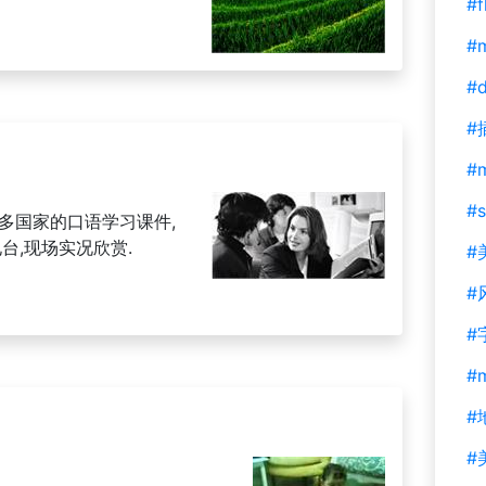
#f
#m
#d
#
#
#s
多国家的口语学习课件,
台,现场实况欣赏.
#
#
#
#
#
#