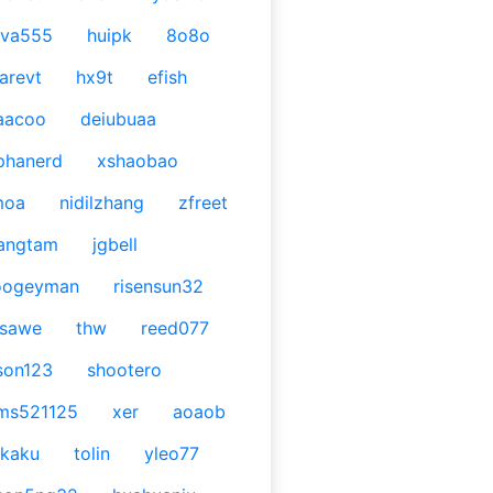
ava555
huipk
8o8o
arevt
hx9t
efish
aacoo
deiubuaa
phanerd
xshaobao
moa
nidilzhang
zfreet
angtam
jgbell
oogeyman
risensun32
asawe
thw
reed077
son123
shootero
ms521125
xer
aoaob
kaku
tolin
yleo77