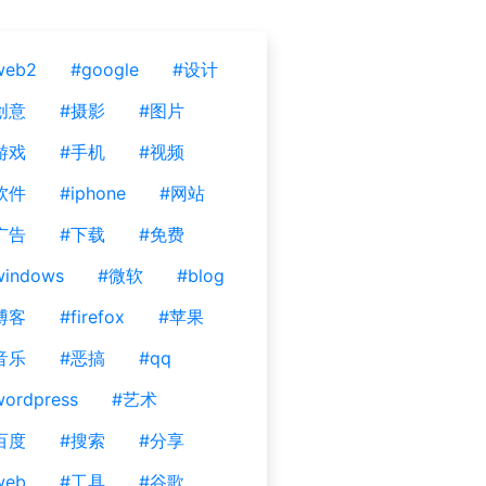
web2
#google
#设计
创意
#摄影
#图片
游戏
#手机
#视频
软件
#iphone
#网站
广告
#下载
#免费
windows
#微软
#blog
博客
#firefox
#苹果
音乐
#恶搞
#qq
ordpress
#艺术
百度
#搜索
#分享
web
#工具
#谷歌