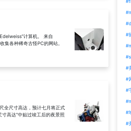
#f
#m
#d
#
”Edelweiss”计算机。 来自
m 一个专门收集各种稀奇古怪PC的网站。
#
#s
#
#
#
#
英尺全尺寸高达，预计七月将正式
#
全尺寸高达”中贴过竣工后的夜景照
#