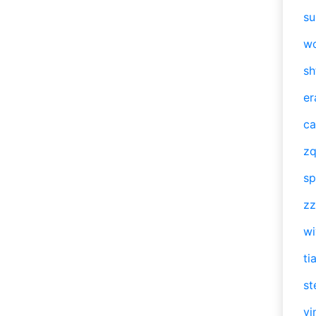
su
w
sh
er
ca
zq
sp
zz
w
ti
st
vi