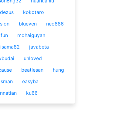
son5ng32
huahuaniu
idezus
kokotaro
sion
blueven
neo886
fun
mohaiguyan
nisama82
javabeta
ybudai
unloved
cause
beatlesan
hung
osman
easyba
nnatian
ku66