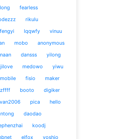
long
fearless
odezzz
rikulu
fengyi
lqqwfy
vinuu
an
mobo
anonymous
naan
dansss
yilong
jilove
medowo
yiwu
mobile
fisio
maker
zffff
booto
digiker
ivan2006
pica
hello
antong
daodao
ephenzhai
koodj
nbnet
elfox
yoshio