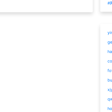
#
yi
g
ha
c
fo
bu
xj
qw
h