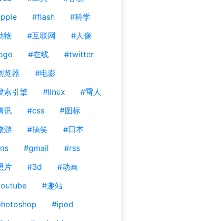
pple
#flash
#科学
动物
#互联网
#人像
ogo
#在线
#twitter
浏览器
#电影
搜索引擎
#linux
#雷人
腾讯
#css
#图标
旅游
#搞笑
#日本
ns
#gmail
#rss
照片
#3d
#动画
outube
#趣站
photoshop
#ipod