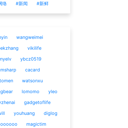
网络
#新闻
#新鲜
nyin
wangweimei
eekzhang
vikilife
nyelv
ybcz0519
omsharp
cacard
tomen
watsonxu
gbear
lomomo
yleo
yzhenai
gadgetoflife
ill
youhuang
diglog
ooooooo
magictim