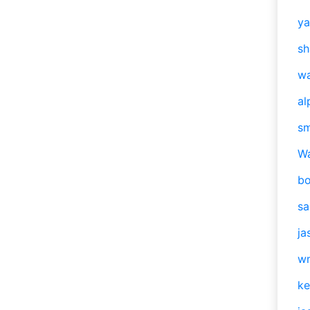
y
sh
w
al
s
W
b
s
ja
w
ke