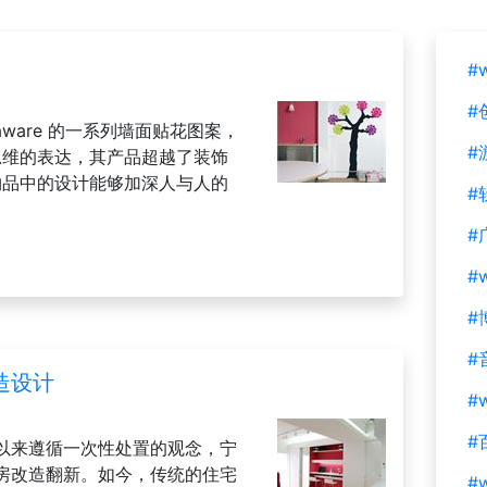
#
#
aware 的一系列墙面贴花图案，
#
始思维的表达，其产品超越了装饰
常物品中的设计能够加深人与人的
#
#
#
#
#
造设计
#w
#
以来遵循一次性处置的观念，宁
房改造翻新。如今，传统的住宅
#