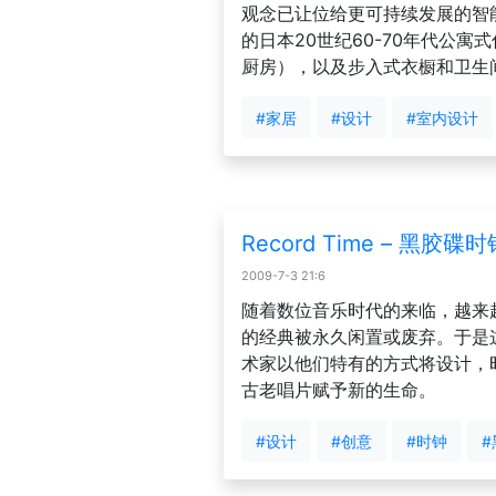
观念已让位给更可持续发展的智
的日本20世纪60-70年代公
厨房），以及步入式衣橱和卫生间，
#家居
#设计
#室内设计
Record Time – 黑胶碟时
2009-7-3 21:6
随着数位音乐时代的来临，越来
的经典被永久闲置或废弃。于是
术家以他们特有的方式将设计，
古老唱片赋予新的生命。
#设计
#创意
#时钟
#