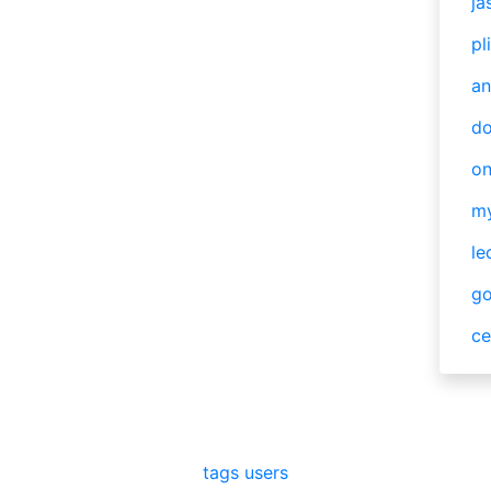
ja
pl
an
do
o
m
le
g
ce
tags
users