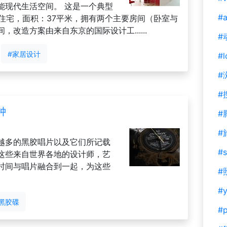
能现代生活空间。 这是一个典型
#a
寓式住宅，面积：37平米，拥有两个主要房间（卧室与
改造方案由来自东京的国际设计工......
#
#家居设计
#l
#
#
钟
#
#
越多的黑胶唱片以及它们所记载
#s
这些来自世界各地的设计师，艺
时间与唱片融合到一起，为这些
#
#y
黑胶碟
#