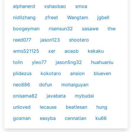
alphanerd
xshaobao
smoa
nidilzhang
zfreet
Wangtam
jgbell
boogeyman
risensun32
sasawe
thw
reed077
jason123
shootero
wms521125
xer
aoaob
kekaku
tolin
yleo77
jason5ng32
huahuaniu
plidezus
kokotaro
ansion
blueven
neo886
dofun
mohaiguyan
onisama82
javabeta
mybudai
unloved
lecause
beatlesan
hung
gosman
easyba
cennatian
ku66