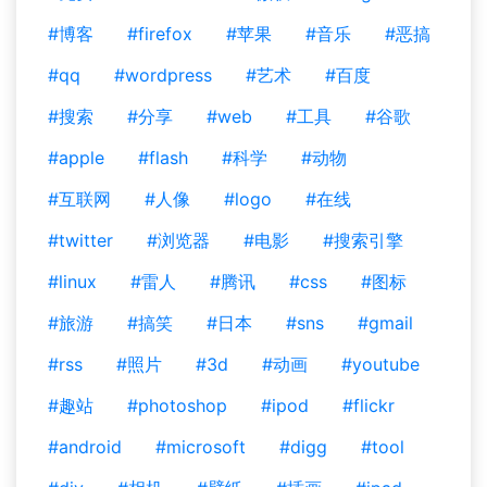
#博客
#firefox
#苹果
#音乐
#恶搞
#qq
#wordpress
#艺术
#百度
#搜索
#分享
#web
#工具
#谷歌
#apple
#flash
#科学
#动物
#互联网
#人像
#logo
#在线
#twitter
#浏览器
#电影
#搜索引擎
#linux
#雷人
#腾讯
#css
#图标
#旅游
#搞笑
#日本
#sns
#gmail
#rss
#照片
#3d
#动画
#youtube
#趣站
#photoshop
#ipod
#flickr
#android
#microsoft
#digg
#tool