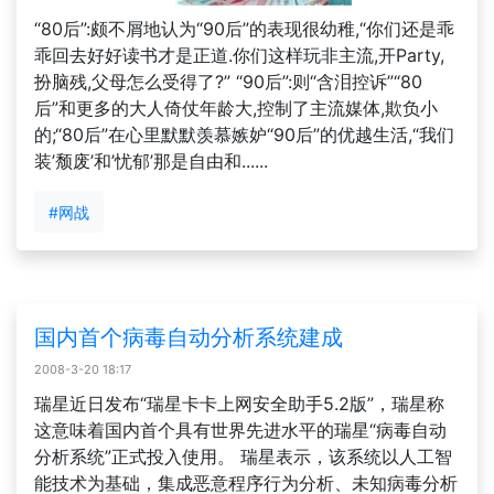
“80后”:颇不屑地认为“90后”的表现很幼稚,“你们还是乖
乖回去好好读书才是正道.你们这样玩非主流,开Party,
扮脑残,父母怎么受得了?” “90后”:则“含泪控诉”“80
后”和更多的大人倚仗年龄大,控制了主流媒体,欺负小
的;“80后”在心里默默羡慕嫉妒“90后”的优越生活,“我们
装’颓废’和’忧郁’那是自由和......
#网战
国内首个病毒自动分析系统建成
2008-3-20 18:17
瑞星近日发布“瑞星卡卡上网安全助手5.2版”，瑞星称
这意味着国内首个具有世界先进水平的瑞星“病毒自动
分析系统”正式投入使用。 瑞星表示，该系统以人工智
能技术为基础，集成恶意程序行为分析、未知病毒分析