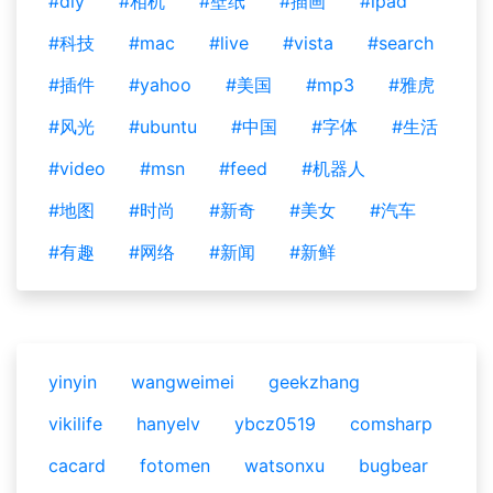
#diy
#相机
#壁纸
#插画
#ipad
#科技
#mac
#live
#vista
#search
#插件
#yahoo
#美国
#mp3
#雅虎
#风光
#ubuntu
#中国
#字体
#生活
#video
#msn
#feed
#机器人
#地图
#时尚
#新奇
#美女
#汽车
#有趣
#网络
#新闻
#新鲜
yinyin
wangweimei
geekzhang
vikilife
hanyelv
ybcz0519
comsharp
cacard
fotomen
watsonxu
bugbear