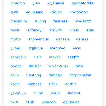
lomomo
yleo
xjyzhenai
gadgetoflife
qwill
youhuang
diglog
hooooooo
magictim
sulong
fearless
wodezzz
rikulu
shfengyi
lqqwfy
vinuu
eran
mobo
anonymous
canaan
dansss
yilong
zqjilove
medowo
yiwu
spmobile
fisio
maker
zzzffff
booto
digiker
wivan2006
pica
hello
tiantong
daodao
stephenzhai
koodj
vinbnet
elfox
yoshio
yava555
huipk
8o8o
sharevt
hx9t
efish
waacoo
deiubuaa