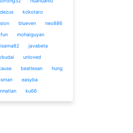
son5ng32
huahuaniu
idezus
kokotaro
sion
blueven
neo886
fun
mohaiguyan
nisama82
javabeta
ybudai
unloved
cause
beatlesan
hung
osman
easyba
nnatian
ku66