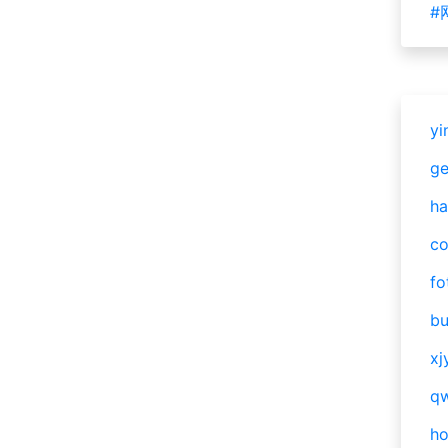
#
yi
g
ha
c
fo
bu
xj
qw
h