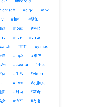
lickr
#android
icrosoft
#digg
#tool
iy
#相机
#壁纸
插画
#ipad
#科技
mac
#live
#vista
earch
#插件
#yahoo
美国
#mp3
#雅虎
风光
#ubuntu
#中国
字体
#生活
#video
msn
#feed
#机器人
地图
#时尚
#新奇
美女
#汽车
#有趣