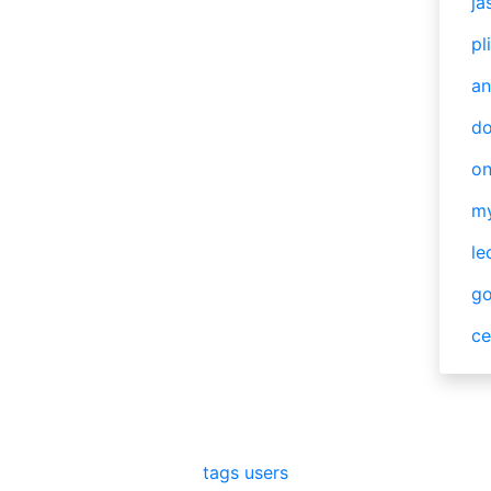
ja
pl
an
do
o
m
le
g
ce
tags
users