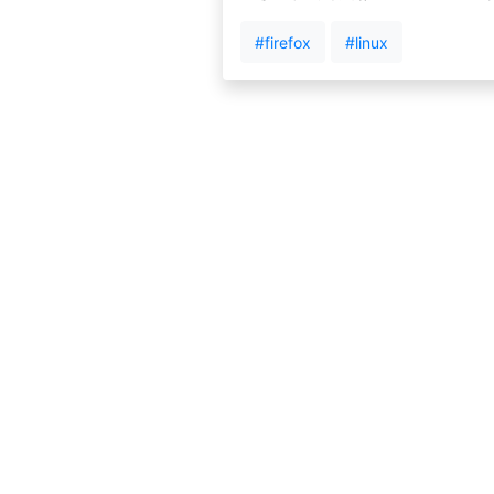
#firefox
#linux