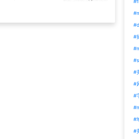
#f
#m
#d
#
#
#s
#
#
#
#
#
#