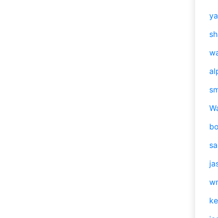
y
sh
w
al
s
W
b
s
ja
w
ke