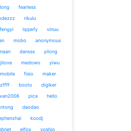
long
fearless
odezzz
rikulu
fengyi
lqqwfy
vinuu
an
mobo
anonymous
naan
dansss
yilong
jilove
medowo
yiwu
mobile
fisio
maker
zffff
booto
digiker
ivan2006
pica
hello
antong
daodao
ephenzhai
koodj
nbnet
elfox
yoshio