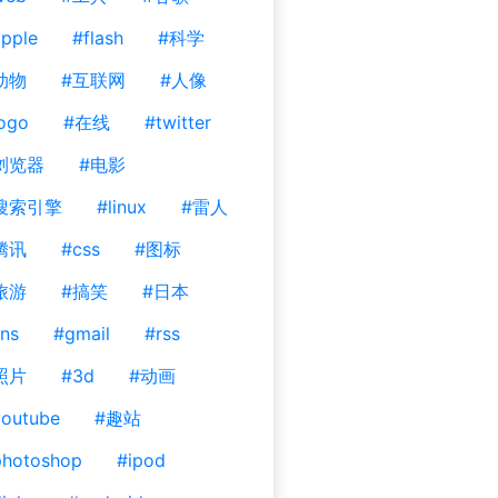
pple
#flash
#科学
动物
#互联网
#人像
ogo
#在线
#twitter
浏览器
#电影
搜索引擎
#linux
#雷人
腾讯
#css
#图标
旅游
#搞笑
#日本
ns
#gmail
#rss
照片
#3d
#动画
outube
#趣站
photoshop
#ipod