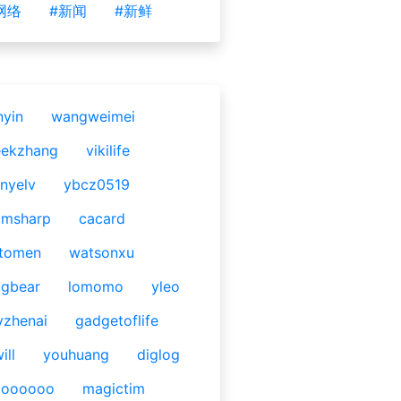
网络
#新闻
#新鲜
nyin
wangweimei
eekzhang
vikilife
nyelv
ybcz0519
omsharp
cacard
tomen
watsonxu
gbear
lomomo
yleo
yzhenai
gadgetoflife
ill
youhuang
diglog
ooooooo
magictim