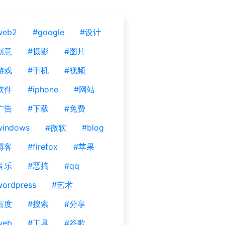
web2
#google
#设计
创意
#摄影
#图片
游戏
#手机
#视频
软件
#iphone
#网站
广告
#下载
#免费
windows
#微软
#blog
博客
#firefox
#苹果
音乐
#恶搞
#qq
ordpress
#艺术
百度
#搜索
#分享
web
#工具
#谷歌