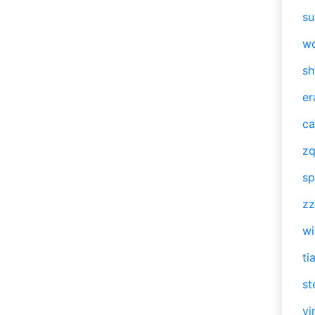
su
w
sh
er
ca
zq
sp
zz
w
ti
st
vi