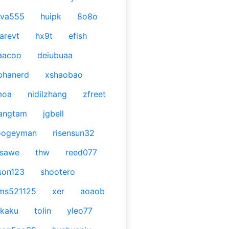
ava555
huipk
8o8o
arevt
hx9t
efish
aacoo
deiubuaa
phanerd
xshaobao
moa
nidilzhang
zfreet
angtam
jgbell
oogeyman
risensun32
asawe
thw
reed077
son123
shootero
ms521125
xer
aoaob
kaku
tolin
yleo77