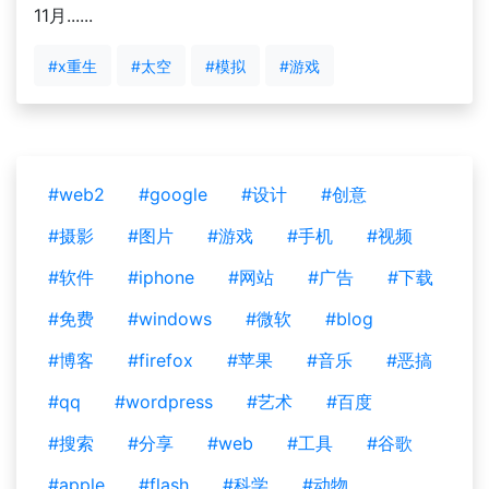
11月......
#x重生
#太空
#模拟
#游戏
#web2
#google
#设计
#创意
#摄影
#图片
#游戏
#手机
#视频
#软件
#iphone
#网站
#广告
#下载
#免费
#windows
#微软
#blog
#博客
#firefox
#苹果
#音乐
#恶搞
#qq
#wordpress
#艺术
#百度
#搜索
#分享
#web
#工具
#谷歌
#apple
#flash
#科学
#动物