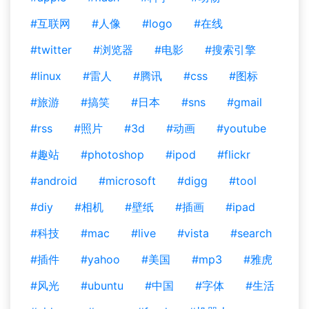
#互联网
#人像
#logo
#在线
#twitter
#浏览器
#电影
#搜索引擎
#linux
#雷人
#腾讯
#css
#图标
#旅游
#搞笑
#日本
#sns
#gmail
#rss
#照片
#3d
#动画
#youtube
#趣站
#photoshop
#ipod
#flickr
#android
#microsoft
#digg
#tool
#diy
#相机
#壁纸
#插画
#ipad
#科技
#mac
#live
#vista
#search
#插件
#yahoo
#美国
#mp3
#雅虎
#风光
#ubuntu
#中国
#字体
#生活