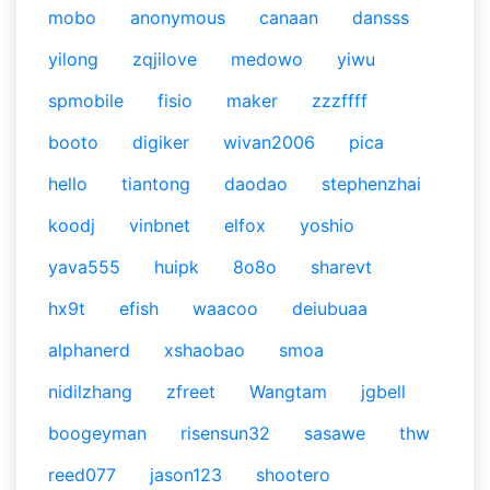
mobo
anonymous
canaan
dansss
yilong
zqjilove
medowo
yiwu
spmobile
fisio
maker
zzzffff
booto
digiker
wivan2006
pica
hello
tiantong
daodao
stephenzhai
koodj
vinbnet
elfox
yoshio
yava555
huipk
8o8o
sharevt
hx9t
efish
waacoo
deiubuaa
alphanerd
xshaobao
smoa
nidilzhang
zfreet
Wangtam
jgbell
boogeyman
risensun32
sasawe
thw
reed077
jason123
shootero