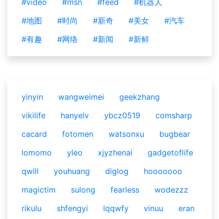
#video
#msn
#feed
#机器人
#地图
#时尚
#新奇
#美女
#汽车
#有趣
#网络
#新闻
#新鲜
yinyin
wangweimei
geekzhang
vikilife
hanyelv
ybcz0519
comsharp
cacard
fotomen
watsonxu
bugbear
lomomo
yleo
xjyzhenai
gadgetoflife
qwill
youhuang
diglog
hooooooo
magictim
sulong
fearless
wodezzz
rikulu
shfengyi
lqqwfy
vinuu
eran