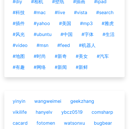
#diy
#相机
#壁纸
#插画
#ipad
#科技
#mac
#live
#vista
#search
#插件
#yahoo
#美国
#mp3
#雅虎
#风光
#ubuntu
#中国
#字体
#生活
#video
#msn
#feed
#机器人
#地图
#时尚
#新奇
#美女
#汽车
#有趣
#网络
#新闻
#新鲜
yinyin
wangweimei
geekzhang
vikilife
hanyelv
ybcz0519
comsharp
cacard
fotomen
watsonxu
bugbear