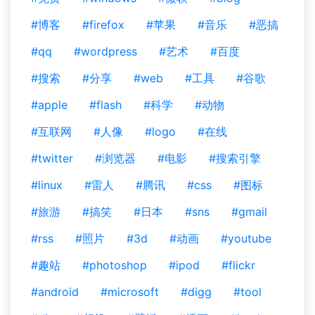
#博客
#firefox
#苹果
#音乐
#恶搞
#qq
#wordpress
#艺术
#百度
#搜索
#分享
#web
#工具
#谷歌
#apple
#flash
#科学
#动物
#互联网
#人像
#logo
#在线
#twitter
#浏览器
#电影
#搜索引擎
#linux
#雷人
#腾讯
#css
#图标
#旅游
#搞笑
#日本
#sns
#gmail
#rss
#照片
#3d
#动画
#youtube
#趣站
#photoshop
#ipod
#flickr
#android
#microsoft
#digg
#tool