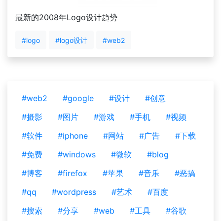
最新的2008年Logo设计趋势
#logo
#logo设计
#web2
#web2
#google
#设计
#创意
#摄影
#图片
#游戏
#手机
#视频
#软件
#iphone
#网站
#广告
#下载
#免费
#windows
#微软
#blog
#博客
#firefox
#苹果
#音乐
#恶搞
#qq
#wordpress
#艺术
#百度
#搜索
#分享
#web
#工具
#谷歌