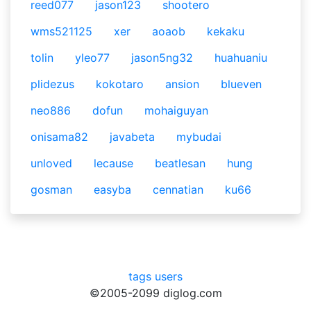
reed077
jason123
shootero
wms521125
xer
aoaob
kekaku
tolin
yleo77
jason5ng32
huahuaniu
plidezus
kokotaro
ansion
blueven
neo886
dofun
mohaiguyan
onisama82
javabeta
mybudai
unloved
lecause
beatlesan
hung
gosman
easyba
cennatian
ku66
tags
users
©2005-2099 diglog.com