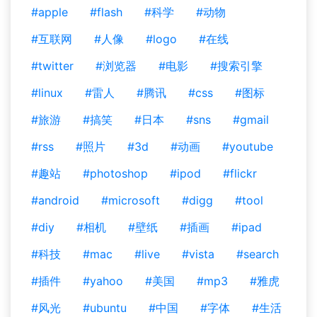
#apple
#flash
#科学
#动物
#互联网
#人像
#logo
#在线
#twitter
#浏览器
#电影
#搜索引擎
#linux
#雷人
#腾讯
#css
#图标
#旅游
#搞笑
#日本
#sns
#gmail
#rss
#照片
#3d
#动画
#youtube
#趣站
#photoshop
#ipod
#flickr
#android
#microsoft
#digg
#tool
#diy
#相机
#壁纸
#插画
#ipad
#科技
#mac
#live
#vista
#search
#插件
#yahoo
#美国
#mp3
#雅虎
#风光
#ubuntu
#中国
#字体
#生活