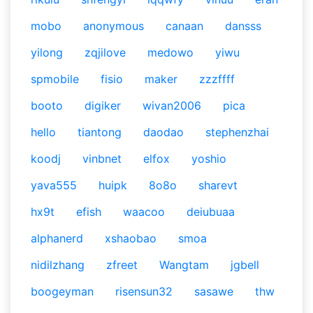
mobo
anonymous
canaan
dansss
yilong
zqjilove
medowo
yiwu
spmobile
fisio
maker
zzzffff
booto
digiker
wivan2006
pica
hello
tiantong
daodao
stephenzhai
koodj
vinbnet
elfox
yoshio
yava555
huipk
8o8o
sharevt
hx9t
efish
waacoo
deiubuaa
alphanerd
xshaobao
smoa
nidilzhang
zfreet
Wangtam
jgbell
boogeyman
risensun32
sasawe
thw