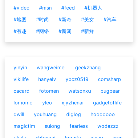
#video
#msn
#feed
#机器人
#地图
#时尚
#新奇
#美女
#汽车
#有趣
#网络
#新闻
#新鲜
yinyin
wangweimei
geekzhang
vikilife
hanyelv
ybcz0519
comsharp
cacard
fotomen
watsonxu
bugbear
lomomo
yleo
xjyzhenai
gadgetoflife
qwill
youhuang
diglog
hooooooo
magictim
sulong
fearless
wodezzz
rikulu
shfengyi
lqqwfy
vinuu
eran