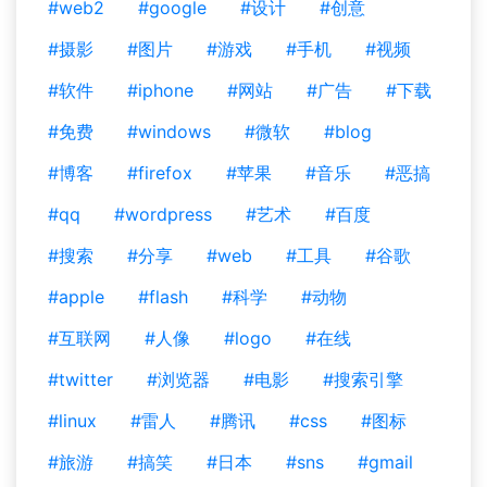
#web2
#google
#设计
#创意
#摄影
#图片
#游戏
#手机
#视频
#软件
#iphone
#网站
#广告
#下载
#免费
#windows
#微软
#blog
#博客
#firefox
#苹果
#音乐
#恶搞
#qq
#wordpress
#艺术
#百度
#搜索
#分享
#web
#工具
#谷歌
#apple
#flash
#科学
#动物
#互联网
#人像
#logo
#在线
#twitter
#浏览器
#电影
#搜索引擎
#linux
#雷人
#腾讯
#css
#图标
#旅游
#搞笑
#日本
#sns
#gmail