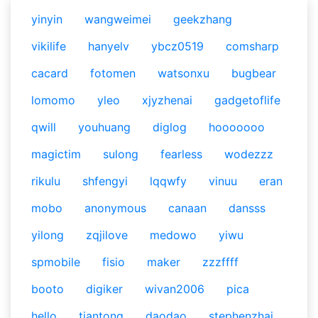
yinyin
wangweimei
geekzhang
vikilife
hanyelv
ybcz0519
comsharp
cacard
fotomen
watsonxu
bugbear
lomomo
yleo
xjyzhenai
gadgetoflife
qwill
youhuang
diglog
hooooooo
magictim
sulong
fearless
wodezzz
rikulu
shfengyi
lqqwfy
vinuu
eran
mobo
anonymous
canaan
dansss
yilong
zqjilove
medowo
yiwu
spmobile
fisio
maker
zzzffff
booto
digiker
wivan2006
pica
hello
tiantong
daodao
stephenzhai