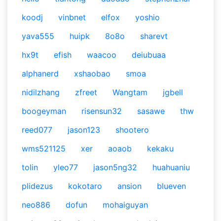
koodj
vinbnet
elfox
yoshio
yava555
huipk
8o8o
sharevt
hx9t
efish
waacoo
deiubuaa
alphanerd
xshaobao
smoa
nidilzhang
zfreet
Wangtam
jgbell
boogeyman
risensun32
sasawe
thw
reed077
jason123
shootero
wms521125
xer
aoaob
kekaku
tolin
yleo77
jason5ng32
huahuaniu
plidezus
kokotaro
ansion
blueven
neo886
dofun
mohaiguyan