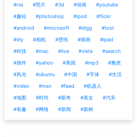
#rss
#照片
#3d
#动画
#youtube
#趣站
#photoshop
#ipod
#flickr
#android
#microsoft
#digg
#tool
#diy
#相机
#壁纸
#插画
#ipad
#科技
#mac
#live
#vista
#search
#插件
#yahoo
#美国
#mp3
#雅虎
#风光
#ubuntu
#中国
#字体
#生活
#video
#msn
#feed
#机器人
#地图
#时尚
#新奇
#美女
#汽车
#有趣
#网络
#新闻
#新鲜