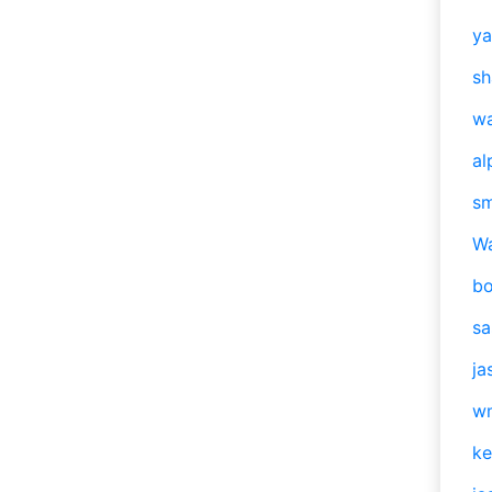
y
sh
w
al
s
W
b
s
ja
w
ke