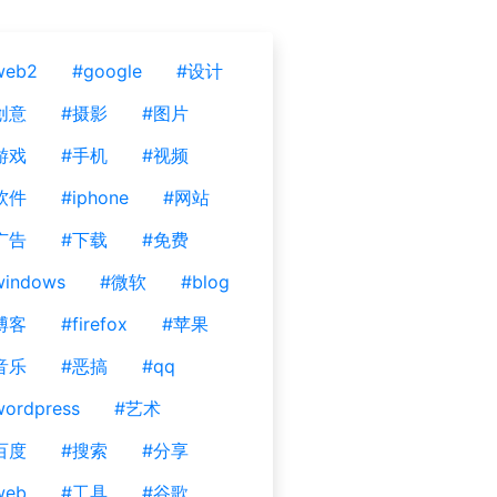
web2
#google
#设计
创意
#摄影
#图片
游戏
#手机
#视频
软件
#iphone
#网站
广告
#下载
#免费
windows
#微软
#blog
博客
#firefox
#苹果
音乐
#恶搞
#qq
ordpress
#艺术
百度
#搜索
#分享
web
#工具
#谷歌