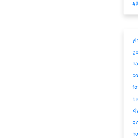
#
yi
g
ha
c
fo
bu
xj
qw
h