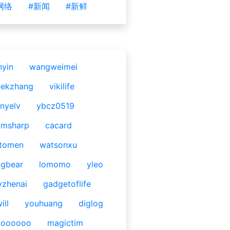
网络
#新闻
#新鲜
nyin
wangweimei
eekzhang
vikilife
nyelv
ybcz0519
omsharp
cacard
tomen
watsonxu
gbear
lomomo
yleo
yzhenai
gadgetoflife
ill
youhuang
diglog
ooooooo
magictim