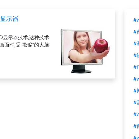
D显示器
#
#
3D显示器技术,这种技术
#
面时,受“欺骗”的大脑
#
#
#
#
#
#w
#
#