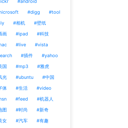
lickr
#android
icrosoft
#digg
#tool
iy
#相机
#壁纸
插画
#ipad
#科技
mac
#live
#vista
earch
#插件
#yahoo
美国
#mp3
#雅虎
风光
#ubuntu
#中国
字体
#生活
#video
msn
#feed
#机器人
地图
#时尚
#新奇
美女
#汽车
#有趣