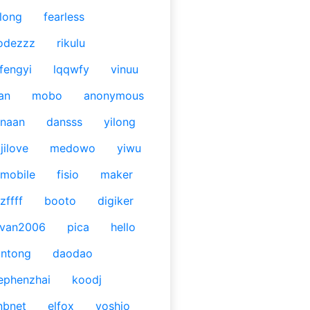
long
fearless
odezzz
rikulu
fengyi
lqqwfy
vinuu
an
mobo
anonymous
naan
dansss
yilong
jilove
medowo
yiwu
mobile
fisio
maker
zffff
booto
digiker
ivan2006
pica
hello
antong
daodao
ephenzhai
koodj
nbnet
elfox
yoshio