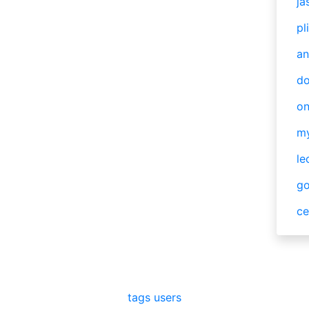
ja
pl
an
do
o
m
le
g
ce
tags
users