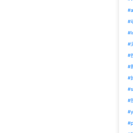
#a
#
#l
#
#
#
#
#s
#
#y
#