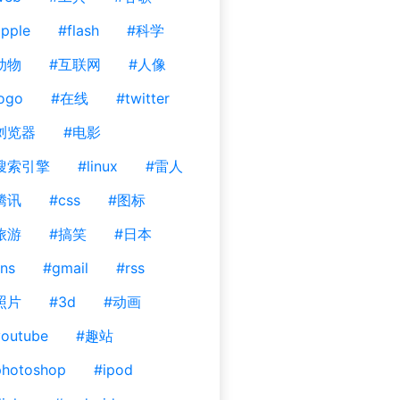
pple
#flash
#科学
动物
#互联网
#人像
ogo
#在线
#twitter
浏览器
#电影
搜索引擎
#linux
#雷人
腾讯
#css
#图标
旅游
#搞笑
#日本
ns
#gmail
#rss
照片
#3d
#动画
outube
#趣站
photoshop
#ipod