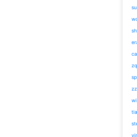
su
w
sh
er
ca
zq
sp
zz
w
ti
st
vi