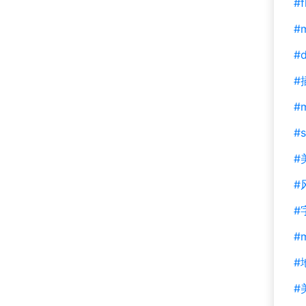
#f
#m
#d
#
#
#s
#
#
#
#
#
#