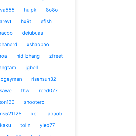
ava555
huipk
8o8o
arevt
hx9t
efish
aacoo
deiubuaa
phanerd
xshaobao
moa
nidilzhang
zfreet
angtam
jgbell
oogeyman
risensun32
asawe
thw
reed077
son123
shootero
ms521125
xer
aoaob
kaku
tolin
yleo77