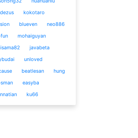
son5ng32
huahuaniu
idezus
kokotaro
sion
blueven
neo886
fun
mohaiguyan
nisama82
javabeta
ybudai
unloved
cause
beatlesan
hung
osman
easyba
nnatian
ku66