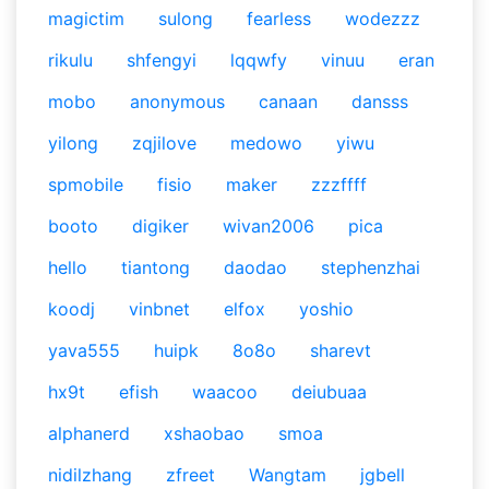
magictim
sulong
fearless
wodezzz
rikulu
shfengyi
lqqwfy
vinuu
eran
mobo
anonymous
canaan
dansss
yilong
zqjilove
medowo
yiwu
spmobile
fisio
maker
zzzffff
booto
digiker
wivan2006
pica
hello
tiantong
daodao
stephenzhai
koodj
vinbnet
elfox
yoshio
yava555
huipk
8o8o
sharevt
hx9t
efish
waacoo
deiubuaa
alphanerd
xshaobao
smoa
nidilzhang
zfreet
Wangtam
jgbell