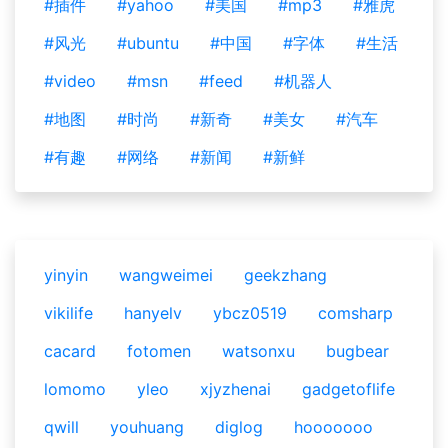
#插件
#yahoo
#美国
#mp3
#雅虎
#风光
#ubuntu
#中国
#字体
#生活
#video
#msn
#feed
#机器人
#地图
#时尚
#新奇
#美女
#汽车
#有趣
#网络
#新闻
#新鲜
yinyin
wangweimei
geekzhang
vikilife
hanyelv
ybcz0519
comsharp
cacard
fotomen
watsonxu
bugbear
lomomo
yleo
xjyzhenai
gadgetoflife
qwill
youhuang
diglog
hooooooo