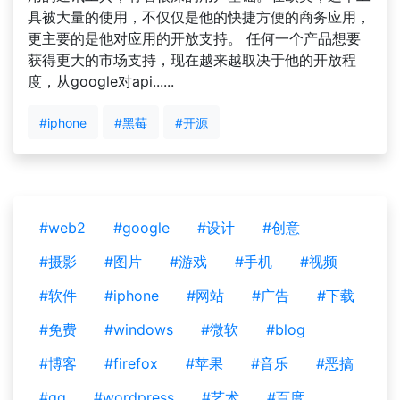
具被大量的使用，不仅仅是他的快捷方便的商务应用，
更主要的是他对应用的开放支持。 任何一个产品想要
获得更大的市场支持，现在越来越取决于他的开放程
度，从google对api......
#iphone
#黑莓
#开源
#web2
#google
#设计
#创意
#摄影
#图片
#游戏
#手机
#视频
#软件
#iphone
#网站
#广告
#下载
#免费
#windows
#微软
#blog
#博客
#firefox
#苹果
#音乐
#恶搞
#qq
#wordpress
#艺术
#百度