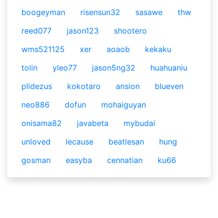
boogeyman
risensun32
sasawe
thw
reed077
jason123
shootero
wms521125
xer
aoaob
kekaku
tolin
yleo77
jason5ng32
huahuaniu
plidezus
kokotaro
ansion
blueven
neo886
dofun
mohaiguyan
onisama82
javabeta
mybudai
unloved
lecause
beatlesan
hung
gosman
easyba
cennatian
ku66