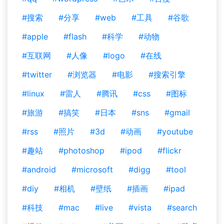
#搜索
#分享
#web
#工具
#谷歌
#apple
#flash
#科学
#动物
#互联网
#人像
#logo
#在线
#twitter
#浏览器
#电影
#搜索引擎
#linux
#雷人
#腾讯
#css
#图标
#旅游
#搞笑
#日本
#sns
#gmail
#rss
#照片
#3d
#动画
#youtube
#趣站
#photoshop
#ipod
#flickr
#android
#microsoft
#digg
#tool
#diy
#相机
#壁纸
#插画
#ipad
#科技
#mac
#live
#vista
#search