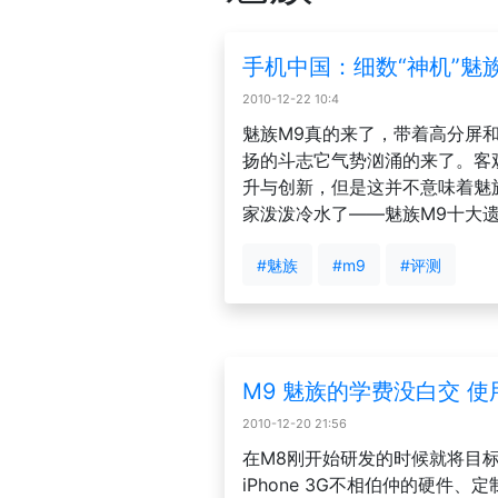
手机中国：细数“神机”魅
2010-12-22 10:4
魅族M9真的来了，带着高分屏和A
扬的斗志它气势汹涌的来了。客
升与创新，但是这并不意味着魅
家泼泼冷水了——魅族M9十大
#魅族
#m9
#评测
M9 魅族的学费没白交 使用
2010-12-20 21:56
在M8刚开始研发的时候就将目标对
iPhone 3G不相伯仲的硬件、定