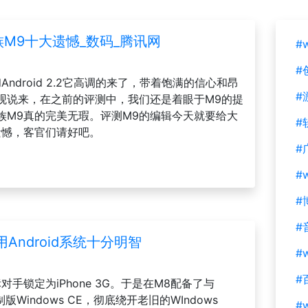
族M9十大遗憾_数码_腾讯网
#
#
ndroid 2.2它高调的来了，带着饱满的信心和昂
#
观说来，在之前的评测中，我们还是着眼于M9的提
族M9真的完美无瑕。评测M9的编辑今天就要给大
#
遗憾，客官们请好吧。
#
#
#
#
Android系统十分明智
#w
#
手锁定为iPhone 3G。于是在M8配备了与
制版Windows CE，彻底绕开老旧的WIndows
#