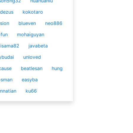
son5ng32
huahuaniu
idezus
kokotaro
sion
blueven
neo886
fun
mohaiguyan
nisama82
javabeta
ybudai
unloved
cause
beatlesan
hung
osman
easyba
nnatian
ku66