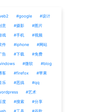
web2
#google
#设计
创意
#摄影
#图片
游戏
#手机
#视频
软件
#iphone
#网站
广告
#下载
#免费
windows
#微软
#blog
博客
#firefox
#苹果
音乐
#恶搞
#qq
ordpress
#艺术
百度
#搜索
#分享
web
#工具
#谷歌