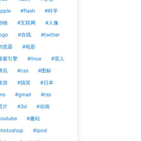
pple
#flash
#科学
动物
#互联网
#人像
ogo
#在线
#twitter
浏览器
#电影
搜索引擎
#linux
#雷人
腾讯
#css
#图标
旅游
#搞笑
#日本
ns
#gmail
#rss
照片
#3d
#动画
outube
#趣站
photoshop
#ipod