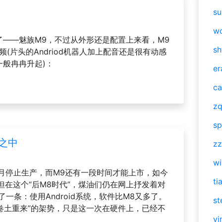
su
w
员了——魅族M9，不过从外形还是配置上来看，M9
sh
。 视频(片头的Andriod机器人加上配音还是很有动感
一般冉冉升起)：
er
ca
zq
sp
酿之中
zz
w
于本月停止生产，而M9还有一段时间才能上市，如今
ti
在这个“后M8时代”，煤油们仍在网上抒发着对
一条：使用Android系统，软件比M8又多了。
st
卷土重来”的架势，只是这一次在硬件上，已经不
vi