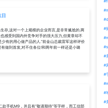
#f
#m
炫目
#d
#
生存,这对一个上规模的企业而言,是非常尴尬的.两
,也感受到国内外竞争对手的强大压力,但黄章却不
#
章是少有的用心做产品的人.”前金山总裁雷军这样评价
#s
,没有做到首发,对不住各位!和两年前一样还是小璐
#
#
#
#
#
#
款手机M9，并且有“敬请期待”等字样，而工信部