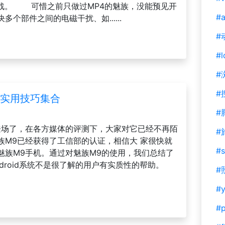
发起挑战。 可惜之前只做过MP4的魅族，没能预见开
#a
个部件之间的电磁干扰、如......
#
#l
#
#
手机实用技巧集合
#
登场了，在各方媒体的评测下，大家对它已经不再陌
#
族M9已经获得了工信部的认证，相信大 家很快就
#s
魅族M9手机。通过对魅族M9的使用，我们总结了
droid系统不是很了解的用户有实质性的帮助。
#
#y
#