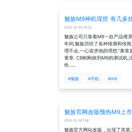
魅族M9神机现世 有几多
2010-12-20 10:22
魅族公司只靠着M8一款产品维系
年间,魅族历经了各种猜测和传闻
理不会,一心追求他的理想.”黄
黄章. CB刚刚收到M9的测试机
给......
#魅族
#手机
#m9
魅族官网改版预热M9上市
2010-12-19 11:8
魅族官方网站改版，出现了其第二