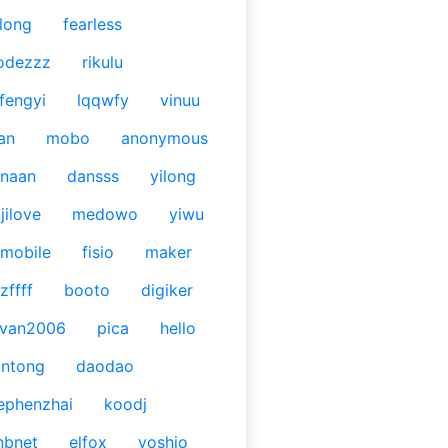
long
fearless
odezzz
rikulu
fengyi
lqqwfy
vinuu
an
mobo
anonymous
naan
dansss
yilong
jilove
medowo
yiwu
mobile
fisio
maker
zffff
booto
digiker
ivan2006
pica
hello
antong
daodao
ephenzhai
koodj
nbnet
elfox
yoshio