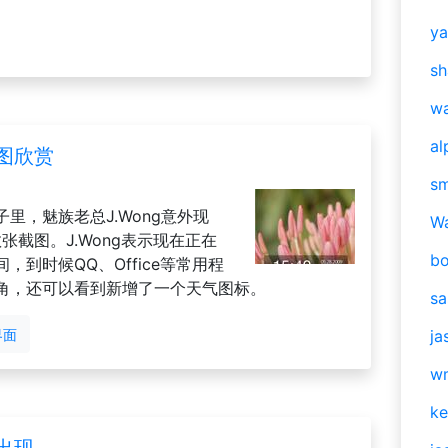
y
sh
w
al
截图欣赏
s
里，魅族老总J.Wong意外现
W
张截图。J.Wong表示现在正在
b
，到时候QQ、Office等常用程
角，还可以看到新增了一个天气图标。
s
界面
ja
w
ke