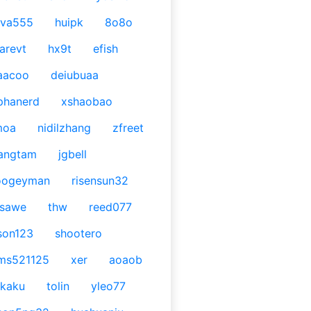
ava555
huipk
8o8o
arevt
hx9t
efish
aacoo
deiubuaa
phanerd
xshaobao
moa
nidilzhang
zfreet
angtam
jgbell
oogeyman
risensun32
asawe
thw
reed077
son123
shootero
ms521125
xer
aoaob
kaku
tolin
yleo77