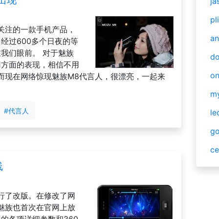
出现
ja
pl
受关注的一款手机产品，
an
经过600多个日夜的等
我们眼前。 对于魅族
do
用方面的表现，相信不用
o
而现在网络惊现魅族M8代言人，很漂亮，一起来
m
#代言人
le
g
ce
线
行了改版。在修改了网
魅族也首次在官网上放