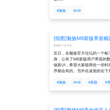
#魅族
#m9
[组图]魅族M8新版界面
2009-7-5 11:2
近日，在魅族官方论坛的一个帖子
身，公布了M8新版用户界面的数
做新UI，希望大家能再给一些时间
序都会有的。另外在桌面的右下
#魅族
#m8
#新版
#