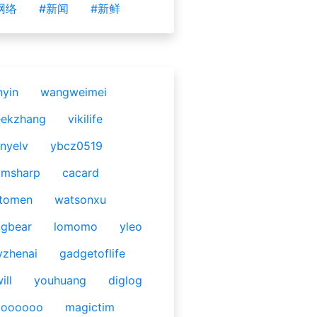
网络
#新闻
#新鲜
nyin
wangweimei
eekzhang
vikilife
nyelv
ybcz0519
omsharp
cacard
tomen
watsonxu
gbear
lomomo
yleo
yzhenai
gadgetoflife
ill
youhuang
diglog
ooooooo
magictim