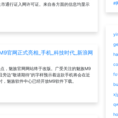
#
了上市通行证入网许可证。来自各方面的信息均显示
yi
g
M9官网正式亮相_手机_科技时代_新浪网
ha
c
午四点，魅族官网网站终于改版。广受关注的魅族M9
fo
且旁边“敬请期待”的字样预示着这款手机将会在近
时，魅族软件中心已经开放M9软件下载。
bu
xj
qw
h