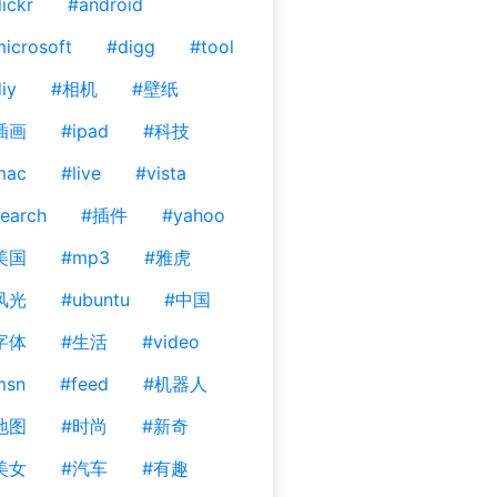
lickr
#android
icrosoft
#digg
#tool
iy
#相机
#壁纸
插画
#ipad
#科技
mac
#live
#vista
earch
#插件
#yahoo
美国
#mp3
#雅虎
风光
#ubuntu
#中国
字体
#生活
#video
msn
#feed
#机器人
地图
#时尚
#新奇
美女
#汽车
#有趣