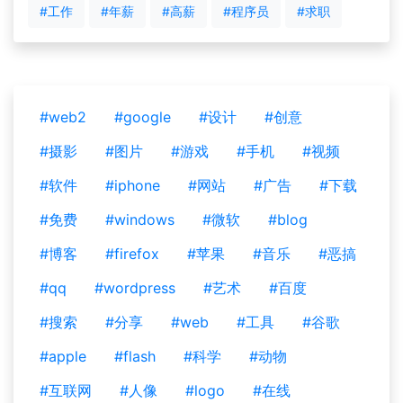
#工作
#年薪
#高薪
#程序员
#求职
#web2
#google
#设计
#创意
#摄影
#图片
#游戏
#手机
#视频
#软件
#iphone
#网站
#广告
#下载
#免费
#windows
#微软
#blog
#博客
#firefox
#苹果
#音乐
#恶搞
#qq
#wordpress
#艺术
#百度
#搜索
#分享
#web
#工具
#谷歌
#apple
#flash
#科学
#动物
#互联网
#人像
#logo
#在线