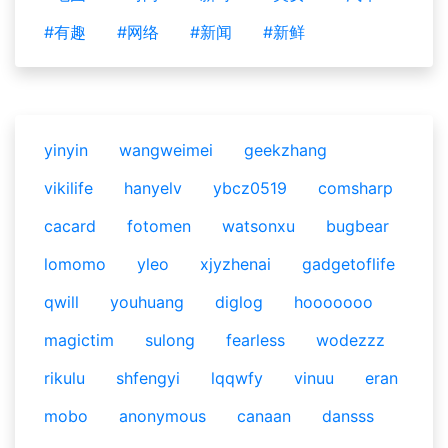
#有趣
#网络
#新闻
#新鲜
yinyin
wangweimei
geekzhang
vikilife
hanyelv
ybcz0519
comsharp
cacard
fotomen
watsonxu
bugbear
lomomo
yleo
xjyzhenai
gadgetoflife
qwill
youhuang
diglog
hooooooo
magictim
sulong
fearless
wodezzz
rikulu
shfengyi
lqqwfy
vinuu
eran
mobo
anonymous
canaan
dansss