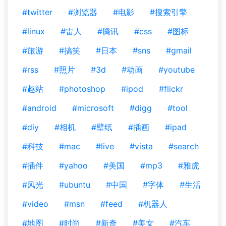
#twitter
#浏览器
#电影
#搜索引擎
#linux
#雷人
#腾讯
#css
#图标
#旅游
#搞笑
#日本
#sns
#gmail
#rss
#照片
#3d
#动画
#youtube
#趣站
#photoshop
#ipod
#flickr
#android
#microsoft
#digg
#tool
#diy
#相机
#壁纸
#插画
#ipad
#科技
#mac
#live
#vista
#search
#插件
#yahoo
#美国
#mp3
#雅虎
#风光
#ubuntu
#中国
#字体
#生活
#video
#msn
#feed
#机器人
#地图
#时尚
#新奇
#美女
#汽车