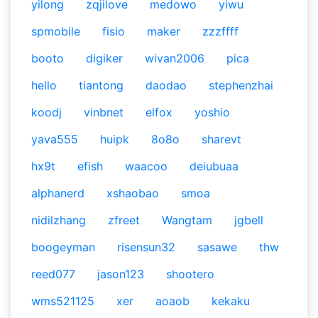
yilong
zqjilove
medowo
yiwu
spmobile
fisio
maker
zzzffff
booto
digiker
wivan2006
pica
hello
tiantong
daodao
stephenzhai
koodj
vinbnet
elfox
yoshio
yava555
huipk
8o8o
sharevt
hx9t
efish
waacoo
deiubuaa
alphanerd
xshaobao
smoa
nidilzhang
zfreet
Wangtam
jgbell
boogeyman
risensun32
sasawe
thw
reed077
jason123
shootero
wms521125
xer
aoaob
kekaku