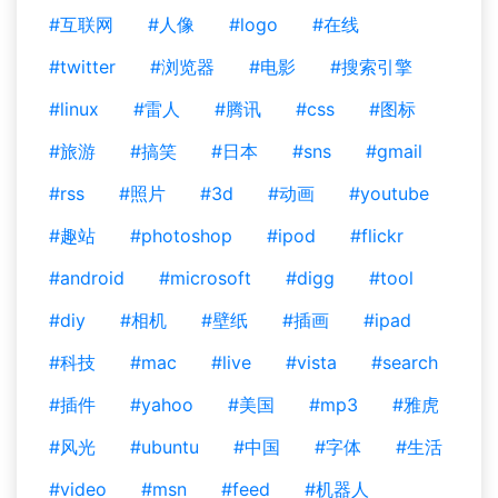
#互联网
#人像
#logo
#在线
#twitter
#浏览器
#电影
#搜索引擎
#linux
#雷人
#腾讯
#css
#图标
#旅游
#搞笑
#日本
#sns
#gmail
#rss
#照片
#3d
#动画
#youtube
#趣站
#photoshop
#ipod
#flickr
#android
#microsoft
#digg
#tool
#diy
#相机
#壁纸
#插画
#ipad
#科技
#mac
#live
#vista
#search
#插件
#yahoo
#美国
#mp3
#雅虎
#风光
#ubuntu
#中国
#字体
#生活
#video
#msn
#feed
#机器人