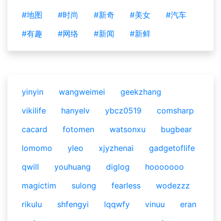
#地图
#时尚
#新奇
#美女
#汽车
#有趣
#网络
#新闻
#新鲜
yinyin
wangweimei
geekzhang
vikilife
hanyelv
ybcz0519
comsharp
cacard
fotomen
watsonxu
bugbear
lomomo
yleo
xjyzhenai
gadgetoflife
qwill
youhuang
diglog
hooooooo
magictim
sulong
fearless
wodezzz
rikulu
shfengyi
lqqwfy
vinuu
eran