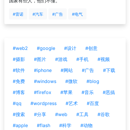
国家有些人，他们不懂。
#雷诺
#汽车
#广告
#电气
#web2
#google
#设计
#创意
#摄影
#图片
#游戏
#手机
#视频
#软件
#iphone
#网站
#广告
#下载
#免费
#windows
#微软
#blog
#博客
#firefox
#苹果
#音乐
#恶搞
#qq
#wordpress
#艺术
#百度
#搜索
#分享
#web
#工具
#谷歌
#apple
#flash
#科学
#动物