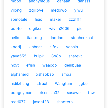
mobo
anonymous
canaan
dansss
yilong
zqjilove
medowo
yiwu
spmobile
fisio
maker
zzzffff
booto
digiker
wivan2006
pica
hello
tiantong
daodao
stephenzhai
koodj
vinbnet
elfox
yoshio
yava555
huipk
8o8o
sharevt
hx9t
efish
waacoo
deiubuaa
alphanerd
xshaobao
smoa
nidilzhang
zfreet
Wangtam
jgbell
boogeyman
risensun32
sasawe
thw
reed077
jason123
shootero