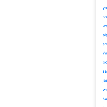
y
sh
w
al
s
W
b
s
ja
w
ke