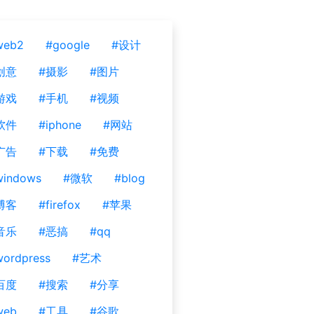
web2
#google
#设计
创意
#摄影
#图片
游戏
#手机
#视频
软件
#iphone
#网站
广告
#下载
#免费
windows
#微软
#blog
博客
#firefox
#苹果
音乐
#恶搞
#qq
ordpress
#艺术
百度
#搜索
#分享
web
#工具
#谷歌