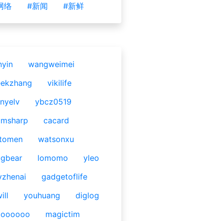
网络
#新闻
#新鲜
nyin
wangweimei
eekzhang
vikilife
nyelv
ybcz0519
omsharp
cacard
tomen
watsonxu
gbear
lomomo
yleo
yzhenai
gadgetoflife
ill
youhuang
diglog
ooooooo
magictim