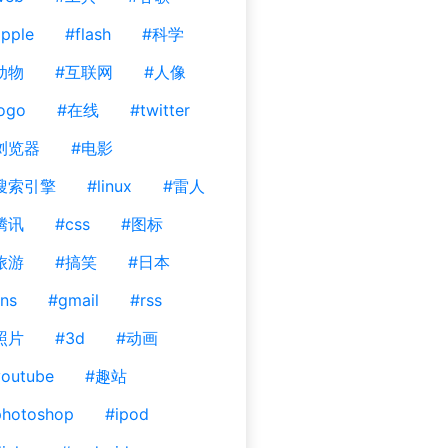
pple
#flash
#科学
动物
#互联网
#人像
ogo
#在线
#twitter
浏览器
#电影
搜索引擎
#linux
#雷人
腾讯
#css
#图标
旅游
#搞笑
#日本
ns
#gmail
#rss
照片
#3d
#动画
outube
#趣站
photoshop
#ipod