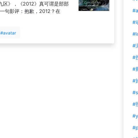
区》，《2012》真可谓是部部
#a
一句影评：抱歉，2012？在
#
#avatar
#l
#
#
#
#
#s
#
#y
#