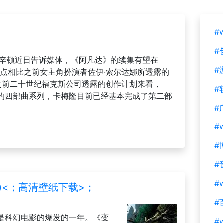
#
#
沃辛顿近日告诉媒体，《阿凡达》的续集有望在
#
时间点相比之前女主角扮演者佐伊·索尔达娜所透露的
从之前二十世纪福克斯公司透露的创作计划来看，
#
的四部曲系列，卡梅隆目前已经基本完成了第二部
#
#
#
#
#w
r)<；高清壁纸下载>；
#
算是科幻电影的爆发的一年。《变
#