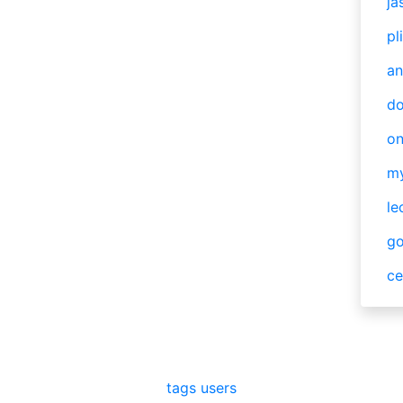
ja
pl
an
do
o
m
le
g
ce
tags
users