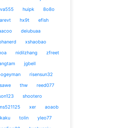
ava555
huipk
8o8o
arevt
hx9t
efish
aacoo
deiubuaa
phanerd
xshaobao
moa
nidilzhang
zfreet
angtam
jgbell
oogeyman
risensun32
asawe
thw
reed077
son123
shootero
ms521125
xer
aoaob
kaku
tolin
yleo77