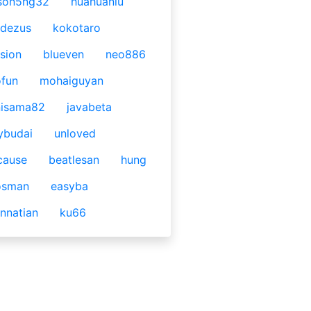
son5ng32
huahuaniu
idezus
kokotaro
sion
blueven
neo886
fun
mohaiguyan
nisama82
javabeta
ybudai
unloved
cause
beatlesan
hung
osman
easyba
nnatian
ku66