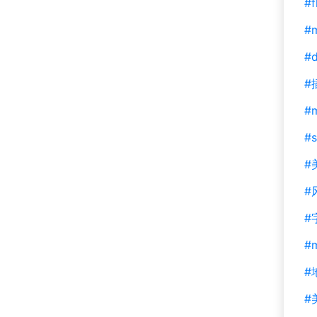
#f
#m
#d
#
#
#s
#
#
#
#
#
#