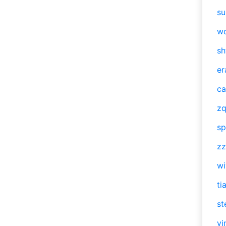
su
w
sh
er
ca
zq
sp
zz
w
ti
st
vi