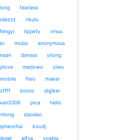
long
fearless
odezzz
rikulu
fengyi
lqqwfy
vinuu
an
mobo
anonymous
naan
dansss
yilong
jilove
medowo
yiwu
mobile
fisio
maker
zffff
booto
digiker
ivan2006
pica
hello
antong
daodao
ephenzhai
koodj
nbnet
elfox
yoshio