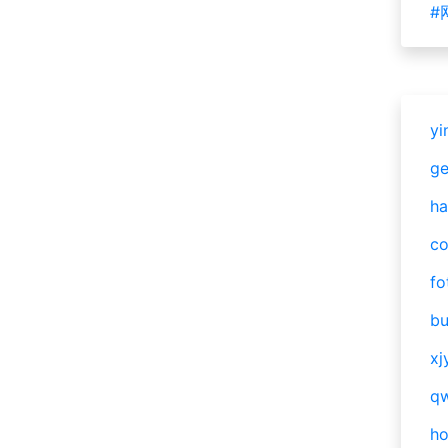
#
yi
g
ha
c
fo
bu
xj
qw
h