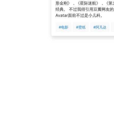
形金刚》，《星际迷航》，《第九
经典。 不过我得引用豆瓣网友的
Avatar面前不过是小儿科。
#电影
#壁纸
#阿凡达