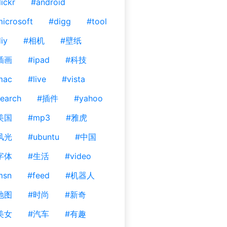
lickr
#android
icrosoft
#digg
#tool
iy
#相机
#壁纸
插画
#ipad
#科技
mac
#live
#vista
earch
#插件
#yahoo
美国
#mp3
#雅虎
风光
#ubuntu
#中国
字体
#生活
#video
msn
#feed
#机器人
地图
#时尚
#新奇
美女
#汽车
#有趣