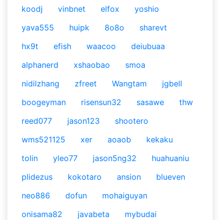
koodj
vinbnet
elfox
yoshio
yava555
huipk
8o8o
sharevt
hx9t
efish
waacoo
deiubuaa
alphanerd
xshaobao
smoa
nidilzhang
zfreet
Wangtam
jgbell
boogeyman
risensun32
sasawe
thw
reed077
jason123
shootero
wms521125
xer
aoaob
kekaku
tolin
yleo77
jason5ng32
huahuaniu
plidezus
kokotaro
ansion
blueven
neo886
dofun
mohaiguyan
onisama82
javabeta
mybudai