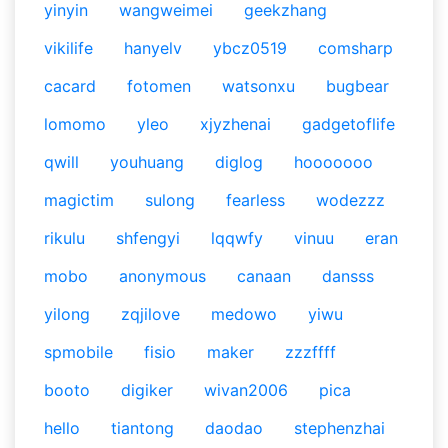
yinyin
wangweimei
geekzhang
vikilife
hanyelv
ybcz0519
comsharp
cacard
fotomen
watsonxu
bugbear
lomomo
yleo
xjyzhenai
gadgetoflife
qwill
youhuang
diglog
hooooooo
magictim
sulong
fearless
wodezzz
rikulu
shfengyi
lqqwfy
vinuu
eran
mobo
anonymous
canaan
dansss
yilong
zqjilove
medowo
yiwu
spmobile
fisio
maker
zzzffff
booto
digiker
wivan2006
pica
hello
tiantong
daodao
stephenzhai