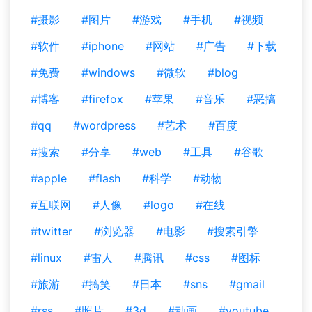
#摄影
#图片
#游戏
#手机
#视频
#软件
#iphone
#网站
#广告
#下载
#免费
#windows
#微软
#blog
#博客
#firefox
#苹果
#音乐
#恶搞
#qq
#wordpress
#艺术
#百度
#搜索
#分享
#web
#工具
#谷歌
#apple
#flash
#科学
#动物
#互联网
#人像
#logo
#在线
#twitter
#浏览器
#电影
#搜索引擎
#linux
#雷人
#腾讯
#css
#图标
#旅游
#搞笑
#日本
#sns
#gmail
#rss
#照片
#3d
#动画
#youtube