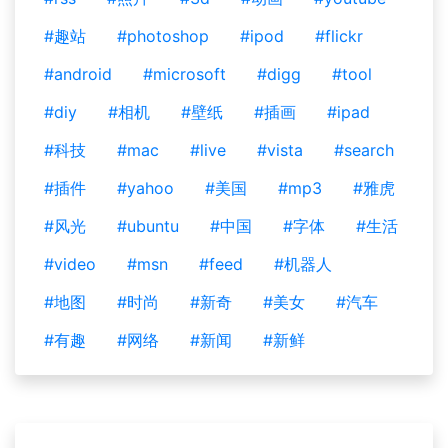
#趣站
#photoshop
#ipod
#flickr
#android
#microsoft
#digg
#tool
#diy
#相机
#壁纸
#插画
#ipad
#科技
#mac
#live
#vista
#search
#插件
#yahoo
#美国
#mp3
#雅虎
#风光
#ubuntu
#中国
#字体
#生活
#video
#msn
#feed
#机器人
#地图
#时尚
#新奇
#美女
#汽车
#有趣
#网络
#新闻
#新鲜