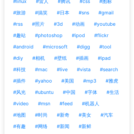
#linux
#雷人
#腾讯
#css
#图标
#旅游
#搞笑
#日本
#sns
#gmail
#rss
#照片
#3d
#动画
#youtube
#趣站
#photoshop
#ipod
#flickr
#android
#microsoft
#digg
#tool
#diy
#相机
#壁纸
#插画
#ipad
#科技
#mac
#live
#vista
#search
#插件
#yahoo
#美国
#mp3
#雅虎
#风光
#ubuntu
#中国
#字体
#生活
#video
#msn
#feed
#机器人
#地图
#时尚
#新奇
#美女
#汽车
#有趣
#网络
#新闻
#新鲜