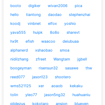
booto
digiker
wivan2006
pica
hello
tiantong
daodao
stephenzhai
koodj
vinbnet
elfox
yoshio
yava555
huipk
8o8o
sharevt
hx9t
efish
waacoo
deiubuaa
alphanerd
xshaobao
smoa
nidilzhang
zfreet
Wangtam
jgbell
boogeyman
risensun32
sasawe
thw
reed077
jason123
shootero
wms521125
xer
aoaob
kekaku
tolin
yleo77
jason5ng32
huahuaniu
plidezus
kokotaro
ansion
blueven