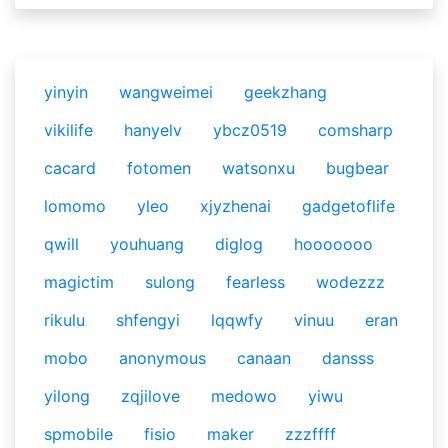
yinyin
wangweimei
geekzhang
vikilife
hanyelv
ybcz0519
comsharp
cacard
fotomen
watsonxu
bugbear
lomomo
yleo
xjyzhenai
gadgetoflife
qwill
youhuang
diglog
hooooooo
magictim
sulong
fearless
wodezzz
rikulu
shfengyi
lqqwfy
vinuu
eran
mobo
anonymous
canaan
dansss
yilong
zqjilove
medowo
yiwu
spmobile
fisio
maker
zzzffff