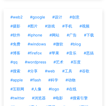
#web2
#google
#设计
#创意
#摄影
#图片
#游戏
#手机
#视频
#软件
#iphone
#网站
#广告
#下载
#免费
#windows
#微软
#blog
#博客
#firefox
#苹果
#音乐
#恶搞
#qq
#wordpress
#艺术
#百度
#搜索
#分享
#web
#工具
#谷歌
#apple
#flash
#科学
#动物
#互联网
#人像
#logo
#在线
#twitter
#浏览器
#电影
#搜索引擎