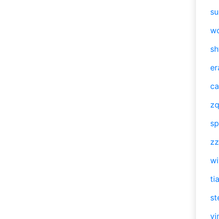
su
w
sh
er
ca
zq
sp
zz
w
ti
st
vi