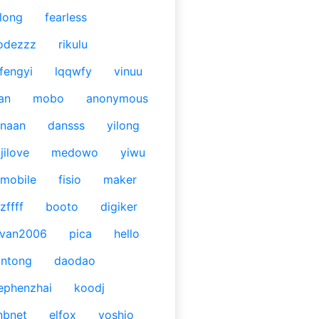
long
fearless
odezzz
rikulu
fengyi
lqqwfy
vinuu
an
mobo
anonymous
naan
dansss
yilong
jilove
medowo
yiwu
mobile
fisio
maker
zffff
booto
digiker
ivan2006
pica
hello
antong
daodao
ephenzhai
koodj
nbnet
elfox
yoshio