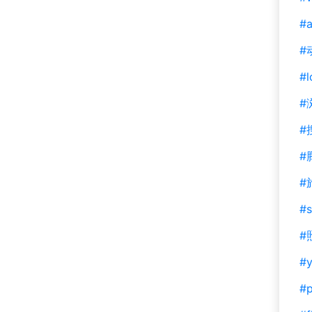
#a
#
#l
#
#
#
#
#s
#
#y
#