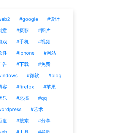
web2
#google
#设计
创意
#摄影
#图片
游戏
#手机
#视频
软件
#iphone
#网站
广告
#下载
#免费
windows
#微软
#blog
博客
#firefox
#苹果
音乐
#恶搞
#qq
ordpress
#艺术
百度
#搜索
#分享
web
#工具
#谷歌