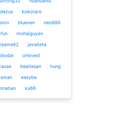
son5ng32
huahuaniu
idezus
kokotaro
sion
blueven
neo886
fun
mohaiguyan
nisama82
javabeta
ybudai
unloved
cause
beatlesan
hung
osman
easyba
nnatian
ku66