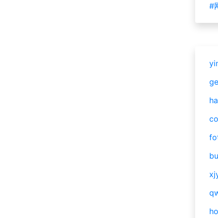
#
yi
g
ha
c
fo
bu
xj
qw
h