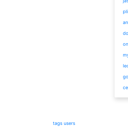
ja
pl
an
do
o
m
le
g
ce
tags
users