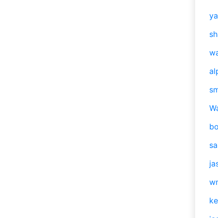
y
sh
w
al
s
W
b
s
ja
w
ke