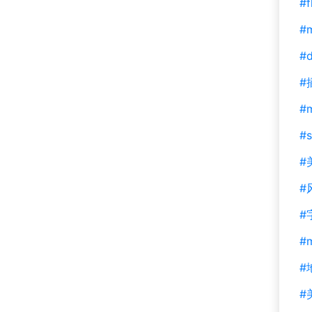
#f
#m
#d
#
#
#s
#
#
#
#
#
#