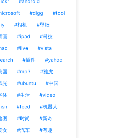
lickr
#android
icrosoft
#digg
#tool
iy
#相机
#壁纸
插画
#ipad
#科技
mac
#live
#vista
earch
#插件
#yahoo
美国
#mp3
#雅虎
风光
#ubuntu
#中国
字体
#生活
#video
msn
#feed
#机器人
地图
#时尚
#新奇
美女
#汽车
#有趣