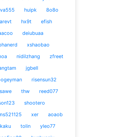
ava555
huipk
8o8o
arevt
hx9t
efish
aacoo
deiubuaa
phanerd
xshaobao
moa
nidilzhang
zfreet
angtam
jgbell
oogeyman
risensun32
asawe
thw
reed077
son123
shootero
ms521125
xer
aoaob
kaku
tolin
yleo77