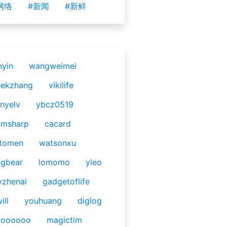
网络
#新闻
#新鲜
nyin
wangweimei
eekzhang
vikilife
nyelv
ybcz0519
omsharp
cacard
tomen
watsonxu
gbear
lomomo
yleo
yzhenai
gadgetoflife
ill
youhuang
diglog
ooooooo
magictim