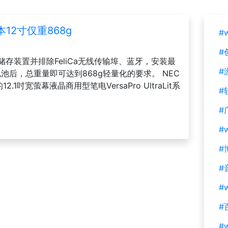
12寸仅重868g
#
#
SSD快闪储存装置并排除FeliCa无线传输埠、蓝牙，安装最
#
池后，总重量即可达到868g轻量化的要求。 NEC
12.1吋宽萤幕液晶商用型笔电VersaPro UltraLit系
#
#
#
#
#
#w
#
#