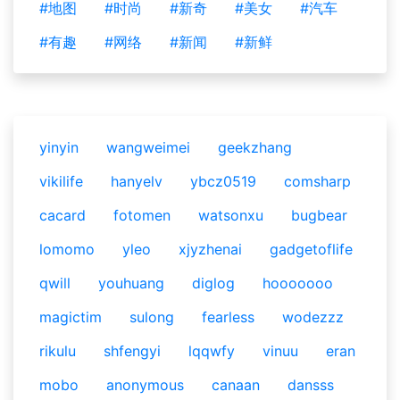
#地图
#时尚
#新奇
#美女
#汽车
#有趣
#网络
#新闻
#新鲜
yinyin
wangweimei
geekzhang
vikilife
hanyelv
ybcz0519
comsharp
cacard
fotomen
watsonxu
bugbear
lomomo
yleo
xjyzhenai
gadgetoflife
qwill
youhuang
diglog
hooooooo
magictim
sulong
fearless
wodezzz
rikulu
shfengyi
lqqwfy
vinuu
eran
mobo
anonymous
canaan
dansss