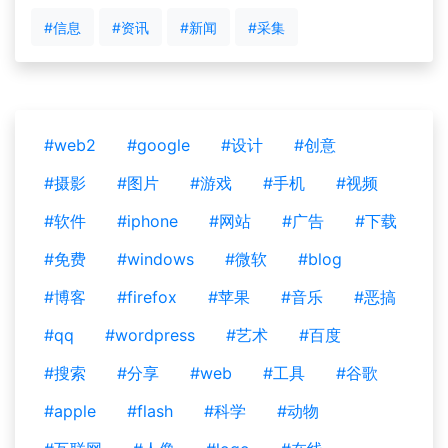
#信息
#资讯
#新闻
#采集
#web2
#google
#设计
#创意
#摄影
#图片
#游戏
#手机
#视频
#软件
#iphone
#网站
#广告
#下载
#免费
#windows
#微软
#blog
#博客
#firefox
#苹果
#音乐
#恶搞
#qq
#wordpress
#艺术
#百度
#搜索
#分享
#web
#工具
#谷歌
#apple
#flash
#科学
#动物