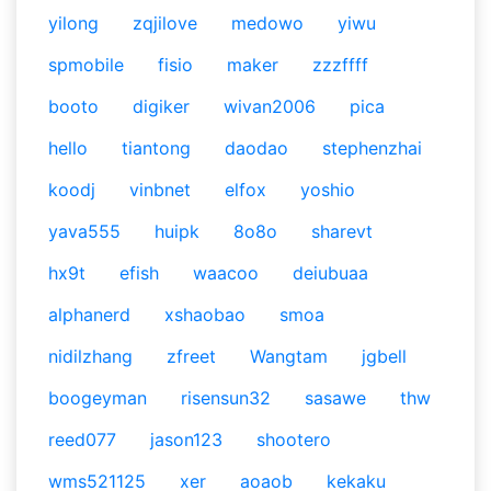
yilong
zqjilove
medowo
yiwu
spmobile
fisio
maker
zzzffff
booto
digiker
wivan2006
pica
hello
tiantong
daodao
stephenzhai
koodj
vinbnet
elfox
yoshio
yava555
huipk
8o8o
sharevt
hx9t
efish
waacoo
deiubuaa
alphanerd
xshaobao
smoa
nidilzhang
zfreet
Wangtam
jgbell
boogeyman
risensun32
sasawe
thw
reed077
jason123
shootero
wms521125
xer
aoaob
kekaku