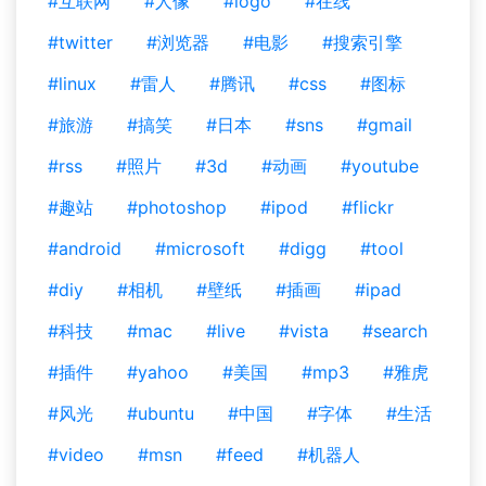
#互联网
#人像
#logo
#在线
#twitter
#浏览器
#电影
#搜索引擎
#linux
#雷人
#腾讯
#css
#图标
#旅游
#搞笑
#日本
#sns
#gmail
#rss
#照片
#3d
#动画
#youtube
#趣站
#photoshop
#ipod
#flickr
#android
#microsoft
#digg
#tool
#diy
#相机
#壁纸
#插画
#ipad
#科技
#mac
#live
#vista
#search
#插件
#yahoo
#美国
#mp3
#雅虎
#风光
#ubuntu
#中国
#字体
#生活
#video
#msn
#feed
#机器人