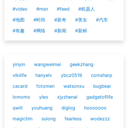
#video
#msn
#feed
#机器人
#地图
#时尚
#新奇
#美女
#汽车
#有趣
#网络
#新闻
#新鲜
yinyin
wangweimei
geekzhang
vikilife
hanyelv
ybcz0519
comsharp
cacard
fotomen
watsonxu
bugbear
lomomo
yleo
xjyzhenai
gadgetoflife
qwill
youhuang
diglog
hooooooo
magictim
sulong
fearless
wodezzz