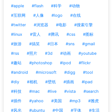
#apple
#flash
#科学
#动物
#互联网
#人像
#logo
#在线
#twitter
#浏览器
#电影
#搜索引擎
#linux
#雷人
#腾讯
#css
#图标
#旅游
#搞笑
#日本
#sns
#gmail
#rss
#照片
#3d
#动画
#youtube
#趣站
#photoshop
#ipod
#flickr
#android
#microsoft
#digg
#tool
#diy
#相机
#壁纸
#插画
#ipad
#科技
#mac
#live
#vista
#search
#插件
#yahoo
#美国
#mp3
#雅虎
#风光
#ubuntu
#中国
#字体
#生活