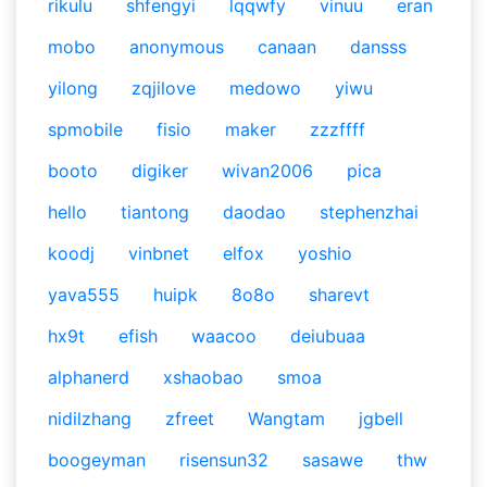
rikulu
shfengyi
lqqwfy
vinuu
eran
mobo
anonymous
canaan
dansss
yilong
zqjilove
medowo
yiwu
spmobile
fisio
maker
zzzffff
booto
digiker
wivan2006
pica
hello
tiantong
daodao
stephenzhai
koodj
vinbnet
elfox
yoshio
yava555
huipk
8o8o
sharevt
hx9t
efish
waacoo
deiubuaa
alphanerd
xshaobao
smoa
nidilzhang
zfreet
Wangtam
jgbell
boogeyman
risensun32
sasawe
thw