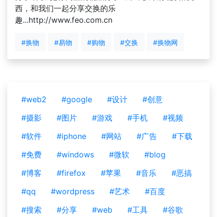
西，和我们一起分享交换的乐
趣...http://www.feo.com.cn
#换物
#易物
#购物
#交换
#换物网
#web2
#google
#设计
#创意
#摄影
#图片
#游戏
#手机
#视频
#软件
#iphone
#网站
#广告
#下载
#免费
#windows
#微软
#blog
#博客
#firefox
#苹果
#音乐
#恶搞
#qq
#wordpress
#艺术
#百度
#搜索
#分享
#web
#工具
#谷歌