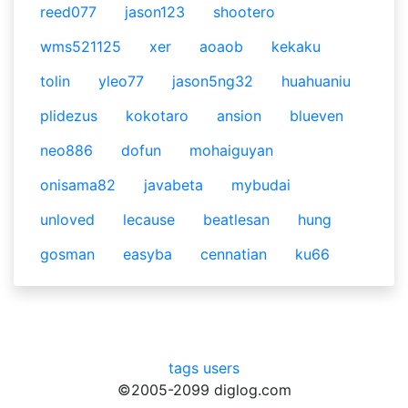
reed077
jason123
shootero
wms521125
xer
aoaob
kekaku
tolin
yleo77
jason5ng32
huahuaniu
plidezus
kokotaro
ansion
blueven
neo886
dofun
mohaiguyan
onisama82
javabeta
mybudai
unloved
lecause
beatlesan
hung
gosman
easyba
cennatian
ku66
tags
users
©2005-2099 diglog.com