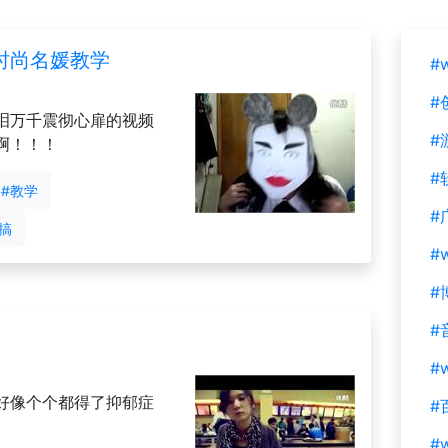
时尚名媛教学
#
#
泪万千震彻心扉的视频
#
啊！！！
#
#教学
#
搞
#
#
#
#w
好像个个都得了抑郁症
#
#