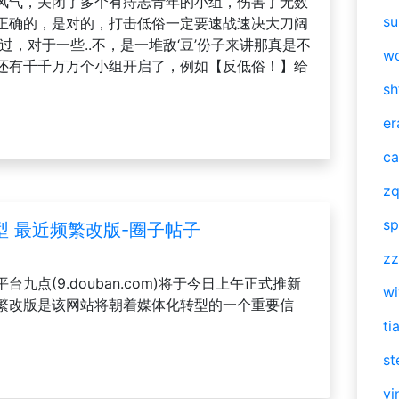
风气，关闭了多个有痔志青年的小组，伤害了无数
su
正确的，是对的，打击低俗一定要速战速决大刀阔
过，对于一些..不，是一堆敌‘豆’份子来讲那真是不
w
还有千千万万个小组开启了，例如【反低俗！】给
sh
er
ca
zq
sp
 最近频繁改版-圈子帖子
zz
点(9.douban.com)将于今日上午正式推新
w
繁改版是该网站将朝着媒体化转型的一个重要信
ti
st
vi