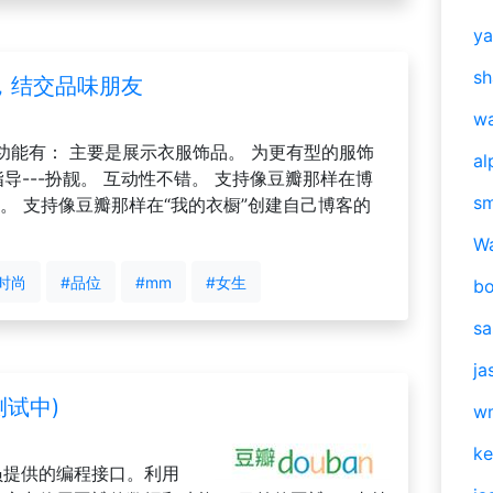
y
sh
，结交品味朋友
w
功能有： 主要是展示衣服饰品。 为更有型的服饰
al
指导---扮靓。 互动性不错。 支持像豆瓣那样在博
s
t。 支持像豆瓣那样在“我的衣橱”创建自己博客的
W
时尚
#品位
#mm
#女生
b
s
ja
测试中)
w
ke
员提供的编程接口。利用