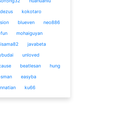
son5ng32
huahuaniu
idezus
kokotaro
sion
blueven
neo886
fun
mohaiguyan
nisama82
javabeta
ybudai
unloved
cause
beatlesan
hung
osman
easyba
nnatian
ku66