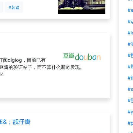
#装逼
#a
#
#l
#
#
diglog，目前已有
#
为豆瓣的验证帖子，而不算什么新奇发现。
14
#
#s
#
#y
妞&；靓仔瓣
#