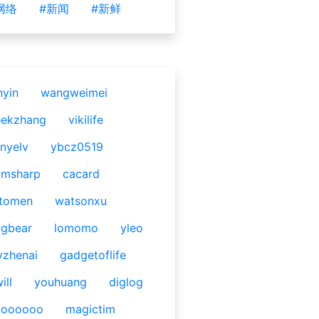
网络
#新闻
#新鲜
nyin
wangweimei
eekzhang
vikilife
nyelv
ybcz0519
omsharp
cacard
tomen
watsonxu
gbear
lomomo
yleo
yzhenai
gadgetoflife
ill
youhuang
diglog
ooooooo
magictim