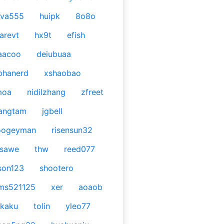
ava555
huipk
8o8o
arevt
hx9t
efish
aacoo
deiubuaa
phanerd
xshaobao
moa
nidilzhang
zfreet
angtam
jgbell
oogeyman
risensun32
asawe
thw
reed077
son123
shootero
ms521125
xer
aoaob
kaku
tolin
yleo77