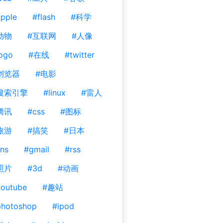
pple
#flash
#科学
动物
#互联网
#人像
ogo
#在线
#twitter
浏览器
#电影
搜索引擎
#linux
#雷人
腾讯
#css
#图标
旅游
#搞笑
#日本
ns
#gmail
#rss
照片
#3d
#动画
outube
#趣站
photoshop
#ipod