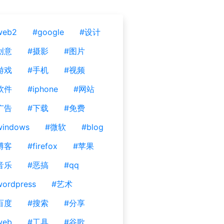
web2
#google
#设计
创意
#摄影
#图片
游戏
#手机
#视频
软件
#iphone
#网站
广告
#下载
#免费
windows
#微软
#blog
博客
#firefox
#苹果
音乐
#恶搞
#qq
ordpress
#艺术
百度
#搜索
#分享
web
#工具
#谷歌