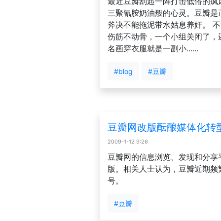
最近豆瓣刮起一阵打击低俗的疯
三聚氰胺奶油般的心灵。豆瓣是
斧决不能拖泥带水姑息养奸。 不
伤筋不动骨，一个小组关闭了，
名画穿衣服就是一副小......
#blog
#豆瓣
豆瓣网改版酝酿媒体化转型
2009-1-12 9:26
豆瓣网的信息浏览、发现和分享平台九
版。相关人士认为，豆瓣近期频
号。
#豆瓣