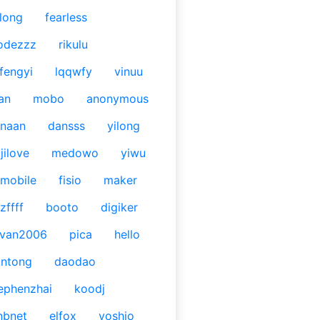
long
fearless
odezzz
rikulu
fengyi
lqqwfy
vinuu
an
mobo
anonymous
naan
dansss
yilong
jilove
medowo
yiwu
mobile
fisio
maker
zffff
booto
digiker
ivan2006
pica
hello
antong
daodao
ephenzhai
koodj
nbnet
elfox
yoshio