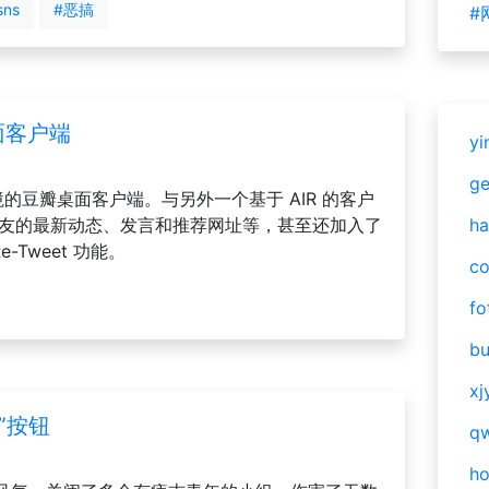
sns
#恶搞
#
面客户端
yi
g
 环境的豆瓣桌面客户端。与另外一个基于 AIR 的客户
获取好友的最新动态、发言和推荐网址等，甚至还加入了
ha
e-Tweet 功能。
c
fo
bu
xj
”按钮
qw
h