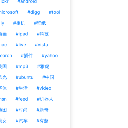
lickr
#android
icrosoft
#digg
#tool
iy
#相机
#壁纸
插画
#ipad
#科技
mac
#live
#vista
earch
#插件
#yahoo
美国
#mp3
#雅虎
风光
#ubuntu
#中国
字体
#生活
#video
msn
#feed
#机器人
地图
#时尚
#新奇
美女
#汽车
#有趣