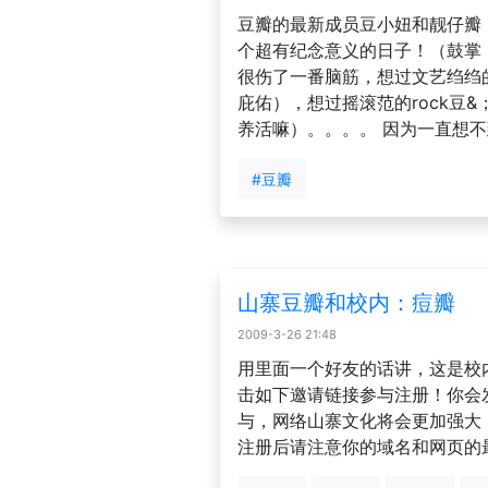
豆瓣的最新成员豆小妞和靓仔瓣，
个超有纪念意义的日子！（鼓掌
很伤了一番脑筋，想过文艺绉绉的
庇佑），想过摇滚范的rock豆&
养活嘛）。。。。 因为一直想不到特.
#豆瓣
山寨豆瓣和校内：痘瓣
2009-3-26 21:48
用里面一个好友的话讲，这是校
击如下邀请链接参与注册！你会
与，网络山寨文化将会更加强大
注册后请注意你的域名和网页的