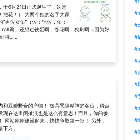
#f
于6月21日正式诞生了，这是
#m
！撒花！） 为两个娃的名字大家
“男佐女佑”（佐：辅佐，佑：
#d
；roll瓣，还想过铁蛋啊，春花啊，狗剩啊（因为好
.....
#
#
#s
#
#
#
内和豆瓣野合的产物！ 极具恶搞精神的各位，请点
#
发现在这里闲扯淡也是这么有意思！而且，你的参
#
！ 网站刚刚建设起来，快快争取第一批！ 另外，
最下方。
#